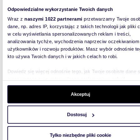
Polecam luksusowy dom 305 m² z dużą działką i
Odpowiedzialne wykorzystanie Twoich danych
lasem
Wraz z
naszymi 1022 partnerami
przetwarzamy Twoje osob
dane, np. adres IP, korzystając z takich technologii jak pliki 
1 449
w celu wyświetlania spersonalizowanych reklam i treści,
dom Si
analizowania tychże, wychodzenia naprzeciw oczekiwaniom
użytkowników i rozwoju produktów. Masz wybór odnośnie te
Dzień do
ciszy wś
kto używa Twoich danych i w jakich celach to robi.
działce z
Dowiedz się więcej odnośnie tego, jak Twoje osobiste dane 
przetwarzane oraz ustaw własne preferencje w
sekcji
szczegółów
. W Deklaracji plików cookie możesz zmienić lu
wycofać swoją zgodę w dowolnej chwili.
Akceptuj
Wykorzystujemy pliki cookie do spersonalizowania treści i r
55,55
WYRÓŻNIONE
Dostosuj
aby oferować funkcje społecznościowe i analizować ruch w 
Zapraszam do obejrzenia nowoczesnego 3-
witrynie. Informacje o tym, jak korzystasz z naszej witryny,
pokojo
udostępniamy partnerom społecznościowym, reklamowym i
Tylko niezbędne pliki cookie
analitycznym. Partnerzy mogą połączyć te informacje z inn