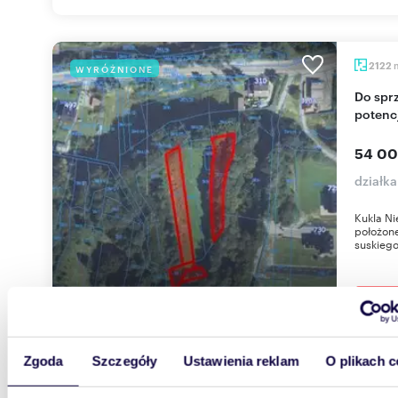
2122
WYRÓŻNIONE
Do sprzedania urokliwa działka 2122 m² z lasem i
potenc
54 00
działk
Kukla Ni
położone
suskiego.
Zgoda
Szczegóły
Ustawienia reklam
O plikach c
305
WYRÓŻNIONE