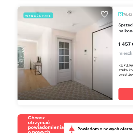
76,42
WYRÓŻNIONE
Sprzedam nowoczesne 4-pokojowe mieszkanie z
balkon
1 457 
mieszk
KUPUJĄCY
szuka ko
prestiżo
Chcesz
otrzymać
powiadomienia
Powiadom o nowych oferta
o nowych