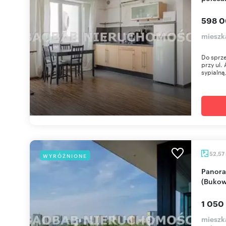
598 0
mieszk
Do sprz
przy ul.
sypialną
52,57
WYRÓŻNIONE
Panoramiczne 2-pokojowe mieszkanie 53 m²
(Bukow
1 050
mieszk