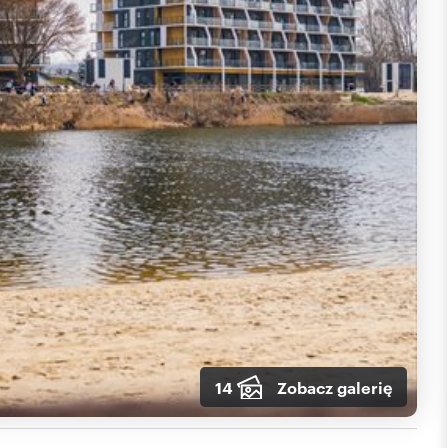
14
Zobacz galerię