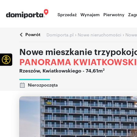
Sprzedaż
Wynajem
Pierwotny
Zag
Powrót
›
›
Domiporta.pl
Nowe nieruchomości
Nowe
Nowe mieszkanie trzypokoj
Otwórz pasek narzędzi
PANORAMA KWIATKOWSK
2
Rzeszów
,
Kwiatkowskiego
- 74,61m
Nierozpoczęta