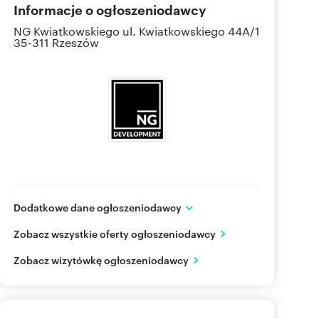
Informacje o ogłoszeniodawcy
NG Kwiatkowskiego
ul. Kwiatkowskiego 44A/1
35-311 Rzeszów
Dodatkowe dane ogłoszeniodawcy
NG Kwiatkowskiego
Zobacz wszystkie oferty ogłoszeniodawcy
ul. Kwiatkowskiego 44A/1
Rzeszów
podkarpackie
Zobacz wizytówkę ogłoszeniodawcy
577 51
Pokaż telefon