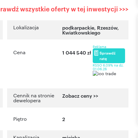
rawdź wszystkie oferty w tej inwestycji >>>
Lokalizacja
podkarpackie
,
Rzeszów
,
Kwiatkowskiego
Reklama
Cena
1 044 540 zł
Sprawdź
ratę
RSSO 6,09% na dz.
01.06.26
Cennik na stronie
Zobacz ceny >>
dewelopera
Piętro
2
Kanalizacja
miejska