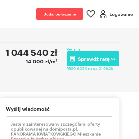
Logowanie
Dodaj ogłoszenie
1 044 540
zł
Reklama
Sprawdź ratę >>
2
14 000 zł/m
RRSO 6,09% na dz. 01.06.26
Wyślij wiadomość