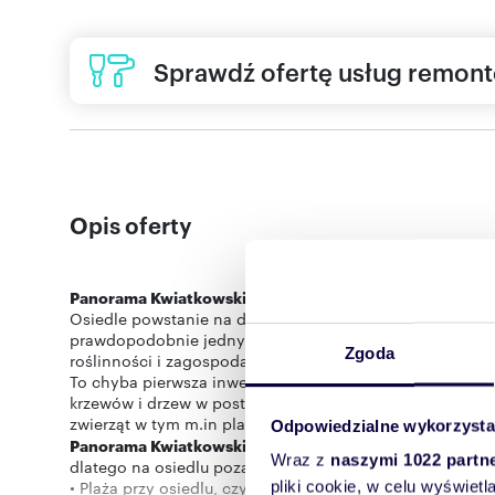
Sprawdź ofertę usług remon
Opis oferty
Panorama Kwiatkowskiego
- najnowsza propozycja mie
Osiedle powstanie na działce zlokalizowanej przy ul. Kw
prawdopodobnie jednym z najbardziej atrakcyjnych osied
Zgoda
roślinności i zagospodarowania terenu.
To chyba pierwsza inwestycja w Rzeszowie, która ma z
krzewów i drzew w postaci łąk kwietnych. Dodatkowo wpr
Odpowiedzialne wykorzysta
Panorama Kwiatkowskiego
będzie projektem skierowany
Wraz z
naszymi 1022 partn
dlatego na osiedlu poza wcześniej wspomnianymi został
• Plaża przy osiedlu, czyli coś czego jeszcze na rzeszows
pliki cookie, w celu wyświet