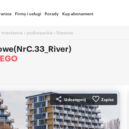
ranica
Firmy i usługi
Porady
Kup abonament
›
›
 mieszkania
podkarpackie
Rzeszów
owe(NrC.33_River)
IEGO
Udostępnij
Zapisz