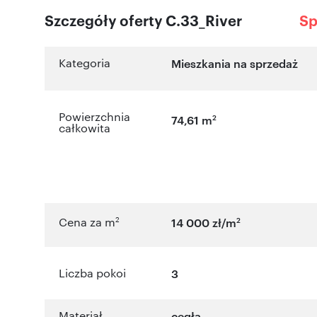
Szczegóły oferty C.33_River
Sp
Kategoria
Mieszkania na sprzedaż
Powierzchnia
2
74,61 m
całkowita
2
2
Cena za m
14 000 zł/m
Liczba pokoi
3
Materiał
cegła