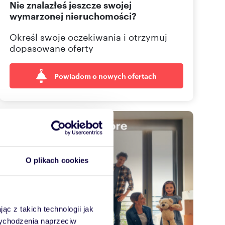
Nie znalazłeś jeszcze swojej
665 00
Pokaż telefon
wymarzonej nieruchomości?
695 00
Pokaż telefon
Określ swoje oczekiwania i otrzymuj
dopasowane oferty
Powiadom o nowych ofertach
O plikach cookies
ąc z takich technologii jak
 wychodzenia naprzeciw