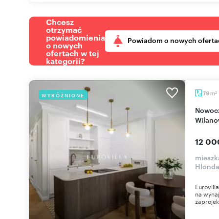
Chcesz
otrzymać
powiadomienia
Powiadom o nowych oferta
o nowych
ofertach w tej
kategorii?
m
79
WYRÓŻNIONE
2
Nowoczesny apartament 79 m² z ogródkami w
Wilano
12 00
mieszk
Hlond
Eurovill
na wynaj
zaprojek