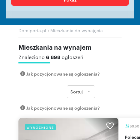
›
Domiporta.pl
Mieszkania do wynajęcia
Mieszkania na wynajem
6 898
Znaleziono
ogłoszeń
Jak pozycjonowane są ogłoszenia?
Sortuj
Jak pozycjonowane są ogłoszenia?
59,50
WYRÓŻNIONE
Polecam nowoczesne 2-pokojowe 59,5 m² na Woli