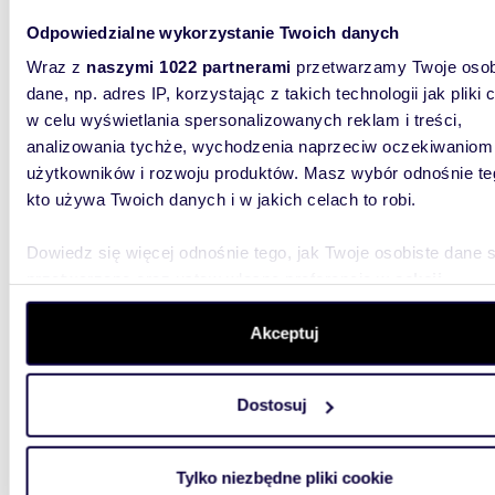
Odpowiedzialne wykorzystanie Twoich danych
Wraz z
naszymi 1022 partnerami
przetwarzamy Twoje osob
dane, np. adres IP, korzystając z takich technologii jak pliki 
m
38
w celu wyświetlania spersonalizowanych reklam i treści,
WYRÓŻNIONE
2
analizowania tychże, wychodzenia naprzeciw oczekiwaniom
Przyt
użytkowników i rozwoju produktów. Masz wybór odnośnie te
kto używa Twoich danych i w jakich celach to robi.
2 500
mieszk
Dowiedz się więcej odnośnie tego, jak Twoje osobiste dane 
Nowoli
przetwarzane oraz ustaw własne preferencje w
sekcji
Mieszkan
szczegółów
. W Deklaracji plików cookie możesz zmienić lu
Śródmie
wycofać swoją zgodę w dowolnej chwili.
Akceptuj
o powier
Wykorzystujemy pliki cookie do spersonalizowania treści i r
Dostosuj
aby oferować funkcje społecznościowe i analizować ruch w 
witrynie. Informacje o tym, jak korzystasz z naszej witryny,
udostępniamy partnerom społecznościowym, reklamowym i
Tylko niezbędne pliki cookie
analitycznym. Partnerzy mogą połączyć te informacje z inn