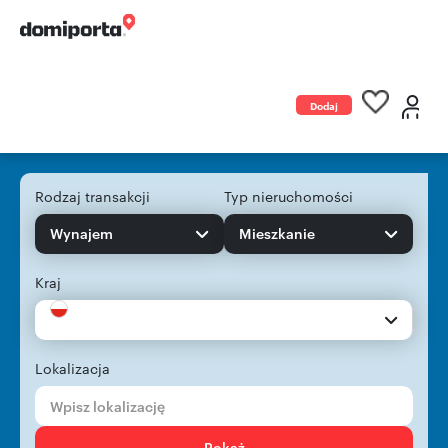
Dodaj
ogłoszenie
Rodzaj transakcji
Typ nieruchomości
Wynajem
Mieszkanie
Kraj
Lokalizacja
Pokaż