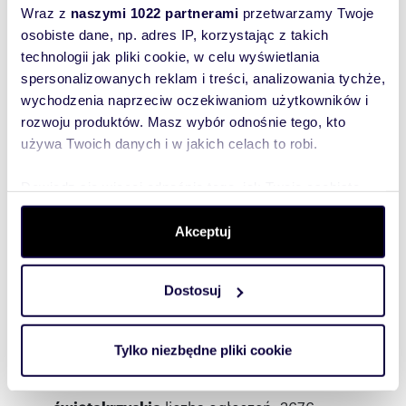
Lokale użytkowe podkarpackie
Wraz z
naszymi 1022 partnerami
przetwarzamy Twoje
Magazyny podkarpackie
osobiste dane, np. adres IP, korzystając z takich
Nowe mieszkania podkarpackie
Nowe domy podkarpackie
technologii jak pliki cookie, w celu wyświetlania
spersonalizowanych reklam i treści, analizowania tychże,
wychodzenia naprzeciw oczekiwaniom użytkowników i
lubuskie
liczba ogłoszeń: 2115
rozwoju produktów. Masz wybór odnośnie tego, kto
używa Twoich danych i w jakich celach to robi.
Mieszkania lubuskie
Domy lubuskie
Dowiedz się więcej odnośnie tego, jak Twoje osobiste
Pokoje lubuskie
dane są przetwarzane oraz ustaw własne preferencje w
Nieruchomości lubuskie
sekcji szczegółów
. W Deklaracji plików cookie możesz
Akceptuj
Działki lubuskie
Garaże lubuskie
zmienić lub wycofać swoją zgodę w dowolnej chwili.
Inwestycje lubuskie
Lokale użytkowe lubuskie
Dostosuj
Wykorzystujemy pliki cookie do spersonalizowania treści
Magazyny lubuskie
i reklam, aby oferować funkcje społecznościowe i
Nowe mieszkania lubuskie
analizować ruch w naszej witrynie. Informacje o tym, jak
Nowe domy lubuskie
Tylko niezbędne pliki cookie
korzystasz z naszej witryny, udostępniamy partnerom
społecznościowym, reklamowym i analitycznym.
świętokrzyskie
Partnerzy mogą połączyć te informacje z innymi danymi