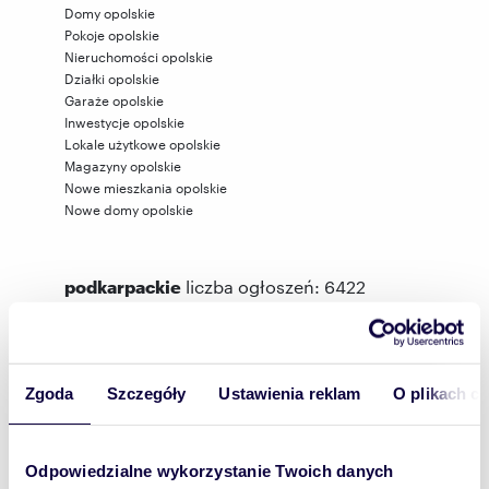
Domy opolskie
Pokoje opolskie
Nieruchomości opolskie
Działki opolskie
Garaże opolskie
Inwestycje opolskie
Lokale użytkowe opolskie
Magazyny opolskie
Nowe mieszkania opolskie
Nowe domy opolskie
podkarpackie
liczba ogłoszeń: 6422
Mieszkania podkarpackie
Domy podkarpackie
Pokoje podkarpackie
Zgoda
Szczegóły
Ustawienia reklam
O plikach c
Nieruchomości podkarpackie
Działki podkarpackie
Garaże podkarpackie
Inwestycje podkarpackie
Odpowiedzialne wykorzystanie Twoich danych