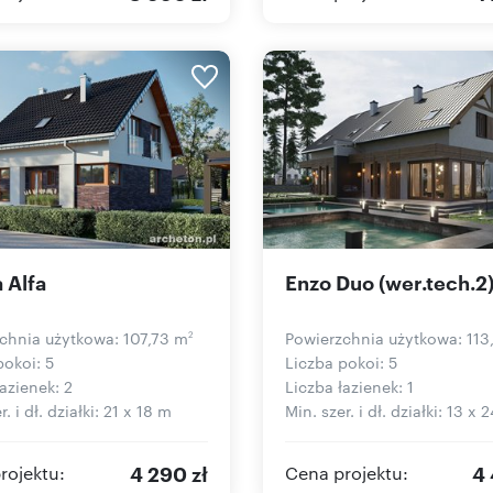
 Alfa
Enzo Duo (wer.tech.2
chnia użytkowa: 107,73 m
Powierzchnia użytkowa: 113
2
pokoi: 5
Liczba pokoi: 5
azienek: 2
Liczba łazienek: 1
r. i dł. działki: 21 x 18 m
Min. szer. i dł. działki: 13 x 
4 290 zł
4 
rojektu:
Cena projektu: