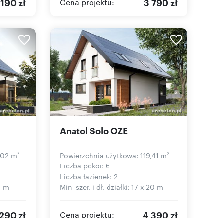
 190 zł
3 790 zł
Cena projektu:
Anatol Solo OZE
,02 m
Powierzchnia użytkowa: 119,41 m
2
2
Liczba pokoi: 6
Liczba łazienek: 2
21 m
Min. szer. i dł. działki: 17 x 20 m
290 zł
4 390 zł
Cena projektu: