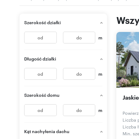
Wszy
Szerokość działki
m
Długość działki
m
Szerokość domu
Jaskie
m
Powierz
Liczba 
Liczba ł
Kąt nachyłenia dachu
Min. sze