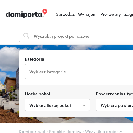
Sprzedaż
Wynajem
Pierwotny
Zag
Kategoria
Liczba pokoi
Powierzchnia uży
Wybierz liczbę pokoi
Wybierz powier
›
›
Domiporta.pl
Projekty domów
Wszystkie projekty