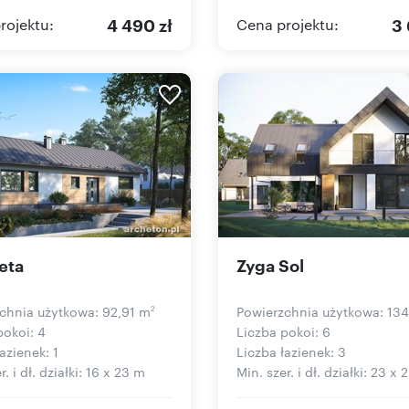
4 490 zł
3 
rojektu:
Cena projektu:
eta
Zyga Sol
chnia użytkowa: 92,91 m
Powierzchnia użytkowa: 13
2
pokoi: 4
Liczba pokoi: 6
azienek: 1
Liczba łazienek: 3
r. i dł. działki: 16 x 23 m
Min. szer. i dł. działki: 23 x