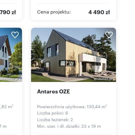
 790 zł
4 490 zł
Cena projektu:
Antares OZE
6,82 m
Powierzchnia użytkowa: 130,44 m
2
2
Liczba pokoi: 6
Liczba łazienek: 2
17 m
Min. szer. i dł. działki: 23 x 19 m