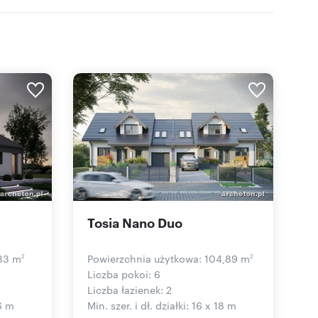
Tosia Nano Duo
,33 m
Powierzchnia użytkowa: 104,89 m
2
2
Liczba pokoi: 6
Liczba łazienek: 2
16 m
Min. szer. i dł. działki: 16 x 18 m