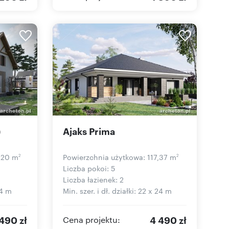
)
Ajaks Prima
,20 m
Powierzchnia użytkowa: 117,37 m
2
2
Liczba pokoi: 5
Liczba łazienek: 2
24 m
Min. szer. i dł. działki: 22 x 24 m
490 zł
4 490 zł
Cena projektu: