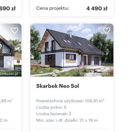
690 zł
4 490 zł
Cena projektu:
Skarbek Neo Sol
4,49 m
Powierzchnia użytkowa: 106,81 m
2
2
Liczba pokoi: 5
Liczba łazienek: 2
 20 m
Min. szer. i dł. działki: 21 x 19 m