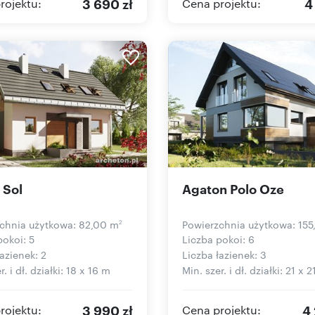
3 690 zł
4
rojektu:
Cena projektu:
 Sol
Agaton Polo Oze
chnia użytkowa: 82,00 m
Powierzchnia użytkowa: 155
2
pokoi: 5
Liczba pokoi: 6
azienek: 2
Liczba łazienek: 3
r. i dł. działki: 18 x 16 m
Min. szer. i dł. działki: 21 x 
3 990 zł
4 
rojektu:
Cena projektu: