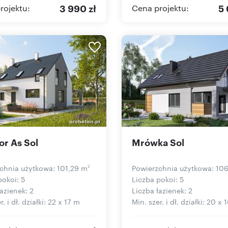
3 990 zł
5 
rojektu:
Cena projektu:
r As Sol
Mrówka Sol
chnia użytkowa: 101,29 m
Powierzchnia użytkowa: 10
2
pokoi: 5
Liczba pokoi: 5
azienek: 2
Liczba łazienek: 2
r. i dł. działki: 22 x 17 m
Min. szer. i dł. działki: 20 x 