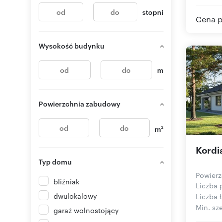
stopni
Cena p
Wysokość budynku
m
Powierzchnia zabudowy
m
2
Kordi
Typ domu
Powierz
bliźniak
Liczba 
dwulokalowy
Liczba ł
Min. sze
garaż wolnostojący