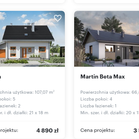
a
Martin Beta Max
chnia użytkowa: 107,07 m
Powierzchnia użytkowa: 66
2
pokoi: 5
Liczba pokoi: 4
azienek: 2
Liczba łazienek: 1
r. i dł. działki: 21 x 18 m
Min. szer. i dł. działki: 20 x 
4 890 zł
3 
rojektu:
Cena projektu: