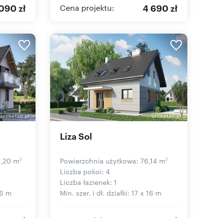
090 zł
4 690 zł
Cena projektu:
Liza Sol
6,20 m
Powierzchnia użytkowa: 76,14 m
2
2
Liczba pokoi: 4
Liczba łazienek: 1
16 m
Min. szer. i dł. działki: 17 x 16 m