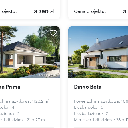
3 790 zł
3
rojektu:
Cena projektu:
an Prima
Dingo Beta
chnia użytkowa: 112,52 m
Powierzchnia użytkowa: 10
2
pokoi: 4
Liczba pokoi: 5
azienek: 2
Liczba łazienek: 2
r. i dł. działki: 21 x 27 m
Min. szer. i dł. działki: 23 x 