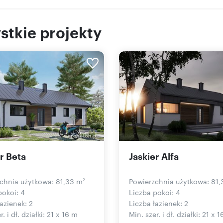
stkie projekty
r Beta
Jaskier Alfa
chnia użytkowa: 81,33 m
Powierzchnia użytkowa: 81
2
pokoi: 4
Liczba pokoi: 4
azienek: 2
Liczba łazienek: 2
r. i dł. działki: 21 x 16 m
Min. szer. i dł. działki: 21 x 