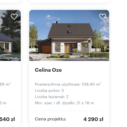
Celina Oze
,88 m
Powierzchnia użytkowa: 108,40 m
2
2
Liczba pokoi: 5
Liczba łazienek: 2
15 m
Min. szer. i dł. działki: 21 x 18 m
540 zł
4 290 zł
Cena projektu: