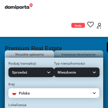
Dodaj
ogłoszenie
Premium Real Estate
Wszystkie ogłoszenia
Inwestycje deweloperów
Rodzaj transakcji
Typ nieruchomości
Sprzedaż
Mieszkanie
Kraj
Polska
Lokalizacja