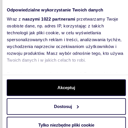
Odpowiedzialne wykorzystanie Twoich danych
Wraz z
naszymi 1022 partnerami
przetwarzamy Twoje
osobiste dane, np. adres IP, korzystając z takich
technologii jak pliki cookie, w celu wyświetlania
spersonalizowanych reklam i treści, analizowania tychże,
wychodzenia naprzeciw oczekiwaniom użytkowników i
m
zł/m
274,03
5
47 075
rozwoju produktów. Masz wybór odnośnie tego, kto używa
2
2
Twoich danych i w jakich celach to robi.
Ekskluzywny apartament 274m2 z widokiem na
Łazienki
12 900 000 zł
Dowiedz się więcej odnośnie tego, jak Twoje osobiste dane
są przetwarzane oraz ustaw własne preferencje w
sekcji
mieszkanie Warszawa, Śródmieście Ujazdów,
Podchorążych
szczegółów
. W Deklaracji plików cookie możesz zmienić
Akceptuj
lub wycofać swoją zgodę w dowolnej chwili.
Dostosuj
Wykorzystujemy pliki cookie do spersonalizowania treści i
reklam, aby oferować funkcje społecznościowe i
analizować ruch w naszej witrynie. Informacje o tym, jak
Tylko niezbędne pliki cookie