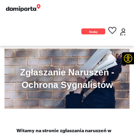
Dodaj
ogłoszenie
Otw
Zgłaszanie Naruszeń -
Ochrona Sygnalistów
Witamy na stronie zgłaszania naruszeń w