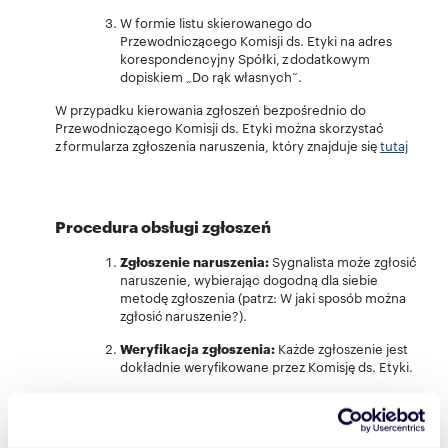
W formie listu skierowanego do
Przewodniczącego Komisji ds. Etyki na adres
korespondencyjny Spółki, z dodatkowym
dopiskiem „Do rąk własnych”.
W przypadku kierowania zgłoszeń bezpośrednio do
Przewodniczącego Komisji ds. Etyki można skorzystać
z formularza zgłoszenia naruszenia, który znajduje się
tutaj
Procedura obsługi zgłoszeń
Zgłoszenie naruszenia:
Sygnalista może zgłosić
naruszenie, wybierając dogodną dla siebie
metodę zgłoszenia (patrz: W jaki sposób można
zgłosić naruszenie?).
Weryfikacja zgłoszenia:
Każde zgłoszenie jest
dokładnie weryfikowane przez Komisję ds. Etyki.
Działania naprawcze:
W przypadku
potwierdzenia naruszenia, podejmowane są
odpowiednie działania naprawcze oraz