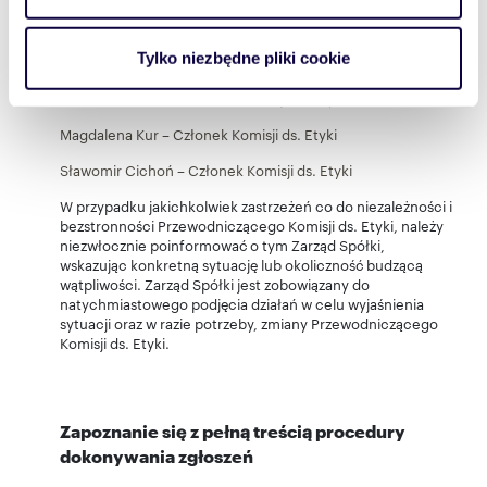
Paweł Bednarz – Przewodniczący Komisji ds. Etyki
Dowiedz się więcej odnośnie tego, jak Twoje osobiste
dane są przetwarzane oraz ustaw własne preferencje w
Tylko niezbędne pliki cookie
Joanna Jachym-Zych – Członek Komisji ds. Etyki
sekcji szczegółów
. W Deklaracji plików cookie możesz
Monika Kuśnierz – Członek Komisji ds. Etyki
zmienić lub wycofać swoją zgodę w dowolnej chwili.
Magdalena Kur – Członek Komisji ds. Etyki
Wykorzystujemy pliki cookie do spersonalizowania treści
Sławomir Cichoń – Członek Komisji ds. Etyki
i reklam, aby oferować funkcje społecznościowe i
W przypadku jakichkolwiek zastrzeżeń co do niezależności i
analizować ruch w naszej witrynie. Informacje o tym, jak
bezstronności Przewodniczącego Komisji ds. Etyki, należy
korzystasz z naszej witryny, udostępniamy partnerom
niezwłocznie poinformować o tym Zarząd Spółki,
społecznościowym, reklamowym i analitycznym.
wskazując konkretną sytuację lub okoliczność budzącą
wątpliwości. Zarząd Spółki jest zobowiązany do
Partnerzy mogą połączyć te informacje z innymi danymi
natychmiastowego podjęcia działań w celu wyjaśnienia
otrzymanymi od Ciebie lub uzyskanymi podczas
sytuacji oraz w razie potrzeby, zmiany Przewodniczącego
korzystania z ich usług.
Komisji ds. Etyki.
Zapoznanie się z pełną treścią procedury
dokonywania zgłoszeń