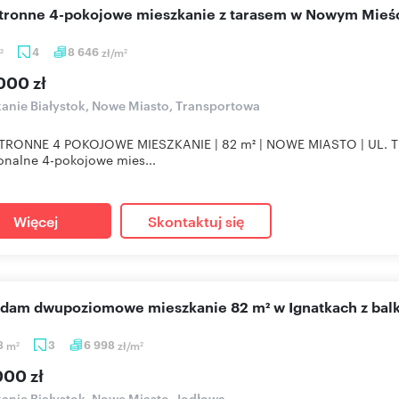
stronne 4-pokojowe mieszkanie z tarasem w Nowym Mieśc
4
8 646
zł/m
2
2
000 zł
anie Białystok, Nowe Miasto, Transportowa
TRONNE 4 POKOJOWE MIESZKANIE | 82 m² | NOWE MIASTO | UL. 
onalne 4-pokojowe mies...
Więcej
Skontaktuj się
edam dwupoziomowe mieszkanie 82 m² w Ignatkach z ba
8
m
3
6 998
zł/m
2
2
000 zł
anie Białystok, Nowe Miasto, Jodłowa