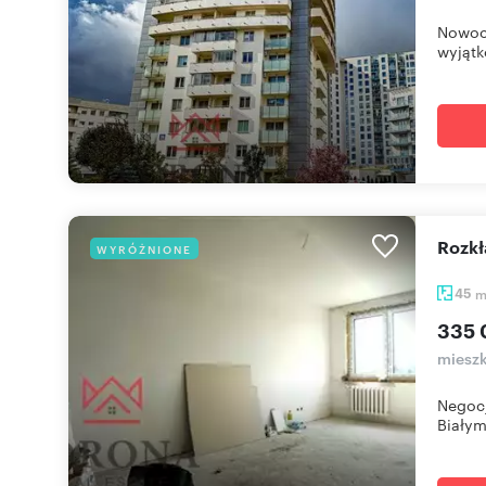
Nowocz
wyjątk
Rozk
WYRÓŻNIONE
45
335 
mieszk
Negocj
Białym