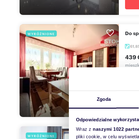
Do 
WYRÓŻNIONE
61,8
439 
mieszk
3 POKO
powier
Zgoda
Odpowiedzialne wykorzysta
Wraz z
naszymi 1022 partn
Zaby
WYRÓŻNIONE
pliki cookie, w celu wyświet