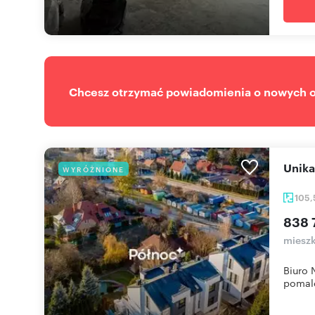
Chcesz otrzymać powiadomienia o nowych of
Unik
WYRÓŻNIONE
105
838 
mieszk
Biuro 
pomalo