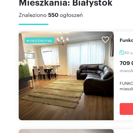
Mieszkania: Białystok
Znaleziono
550
ogłoszeń
Funk
WYRÓŻNIONE
82
m
709 
mieszk
FUNKC
mieszk