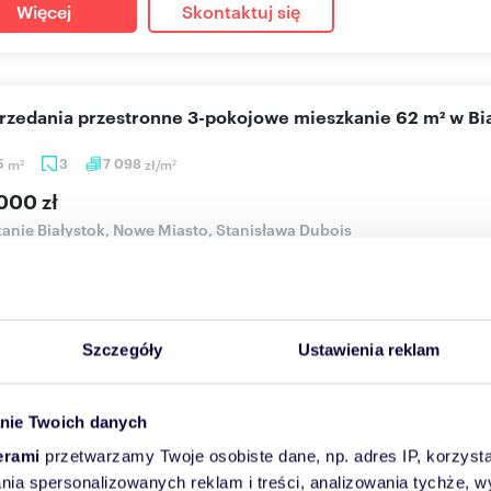
Więcej
Skontaktuj się
sprzedania przestronne 3-pokojowe mieszkanie 62 m² w B
5
m
3
7 098
zł/m
2
2
000 zł
anie Białystok, Nowe Miasto, Stanisława Dubois
JOWE MIESZKANIE 61,85 m² - OSIEDLE NOWE MIASTO Na sprzedaż 
zchni 61,85 m², p...
Szczegóły
Ustawienia reklam
Więcej
Skontaktuj się
nie Twoich danych
erami
przetwarzamy Twoje osobiste dane, np. adres IP, korzystaj
tkowe mieszkanie z tarasami i parkingiem w centrum
lania spersonalizowanych reklam i treści, analizowania tychże,