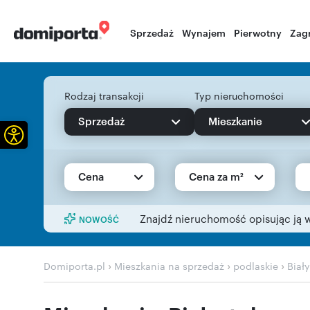
Sprzedaż
Wynajem
Pierwotny
Zag
Rodzaj transakcji
Typ nieruchomości
Sprzedaż
Mieszkanie
Otwórz pasek narzędzi
Cena
Cena za m²
Znajdź nieruchomość opisując ją 
NOWOŚĆ
›
›
›
Domiporta.pl
Mieszkania na sprzedaż
podlaskie
Biał