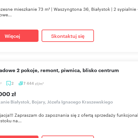
esne mieszkanie 73 m² | Waszyngtona 36, Białystok | 2 sypialnie
owe...
Więcej
Skontaktuj się
ładowe 2 pokoje, remont, piwnica, blisko centrum
m
2
7 444
zł/m
2
2
000 zł
anie Białystok, Bojary, Józefa Ignacego Kraszewskiego
acja!!! Zapraszam do zapoznania się z ofertą sprzedaży funkcjo
stoku na...