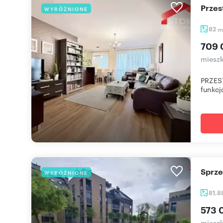
Prze
WYRÓŻNIONE
82
m
709 
mieszk
PRZES
funkcj
Sprz
WYRÓŻNIONE
81,8
573 
mieszk