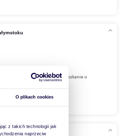
iałymstoku
przestronne i funkcjonalne mieszkanie o
O plikach cookies
ąc z takich technologii jak
 wychodzenia naprzeciw