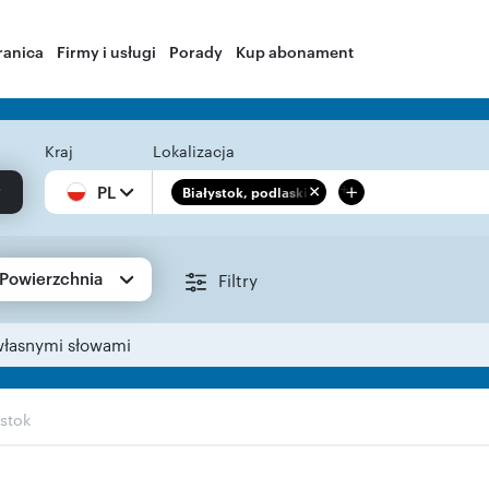
ranica
Firmy i usługi
Porady
Kup abonament
Kraj
Lokalizacja
+
PL
Białystok, podlaskie
Powierzchnia
Filtry
własnymi słowami
ystok