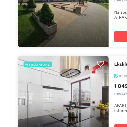
Na spr
ATRAKC
Eksk
WYRÓŻNIONE
81,4
1 04
mieszk
APART
inform