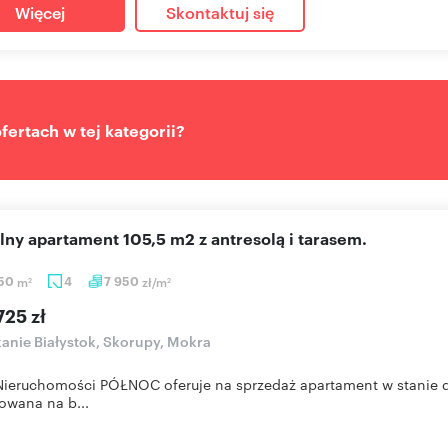
Więcej
Skontaktuj się
ertach w tej kategorii?
alny apartament 105,5 m2 z antresolą i tarasem.
,50
m
4
7 950
zł/m
2
2
725 zł
anie Białystok, Skorupy, Mokra
Nieruchomości PÓŁNOC oferuje na sprzedaż apartament w stanie d
wana na b...