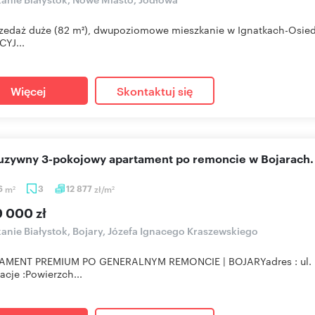
zedaż duże (82 m²), dwupoziomowe mieszkanie w Ignatkach-Osiedle
YJ...
Więcej
Skontaktuj się
luzywny 3-pokojowy apartament po remoncie w Bojarach.
6
m
3
12 877
zł/m
2
2
9 000 zł
anie Białystok, Bojary, Józefa Ignacego Kraszewskiego
AMENT PREMIUM PO GENERALNYM REMONCIE | BOJARYadres : ul. Kr
acje :Powierzch...