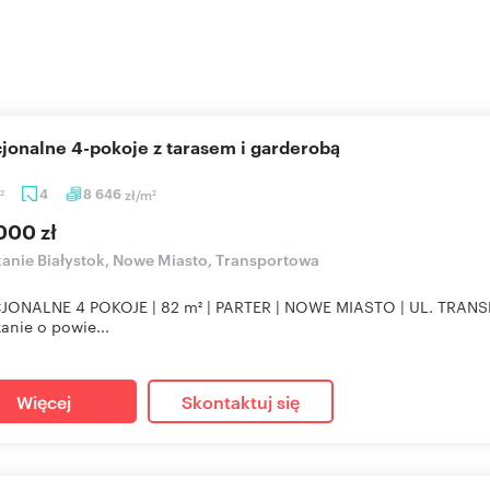
cjonalne 4-pokoje z tarasem i garderobą
4
8 646
zł/m
2
2
000 zł
anie Białystok, Nowe Miasto, Transportowa
JONALNE 4 POKOJE | 82 m² | PARTER | NOWE MIASTO | UL. TRANS
anie o powie...
Więcej
Skontaktuj się