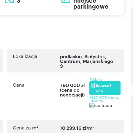
3
miejsce
parkingowe
Lokalizacja
podlaskie
,
Białystok
,
Centrum
,
Marjańskiego
3
Reklama
Cena
790 000 zł
Sprawdź
(cena do
ratę
negocjacji)
RSSO 6,09% na dz.
01.06.26
2
2
Cena za m
10 233,16 zł/m