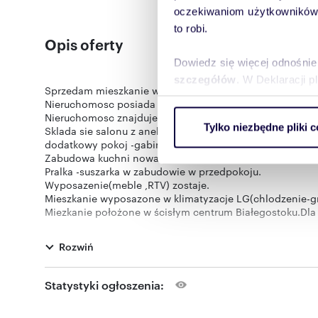
oczekiwaniom użytkowników i
to robi.
Opis oferty
Dowiedz się więcej odnośnie
szczegółów
. W Deklaracji 
Sprzedam mieszkanie w dobrym stanie, mozliwosc zamies
Nieruchomosc posiada ksiege wieczysta i jest to pelna 
Wykorzystujemy pliki cookie 
Nieruchomosc znajduje sie na szóstym pietrze i ma pow
Tylko niezbędne pliki c
Sklada sie salonu z aneksem kuchennym (36,4m2)korytarz
ruch w naszej witrynie. Inf
dodatkowy pokoj -gabinet(10,6m2),salon lazienkiegowy 
reklamowym i analitycznym. 
Zabudowa kuchni nowa ,wyposażona jest w nowoczesne spr
uzyskanymi podczas korzysta
Pralka -suszarka w zabudowie w przedpokoju.
Wyposazenie(meble ,RTV) zostaje.
Mieszkanie wyposazone w klimatyzacje LG(chlodzenie-g
Miezkanie położone w ścisłym centrum Białegostoku.Dla
ktorego jest mozliwy wjazd za pomoca karty dostepu
Agencjom Pośrednictwa dziękuję,prosze nie dzwonić!!!
Rozwiń
Statystyki ogłoszenia: