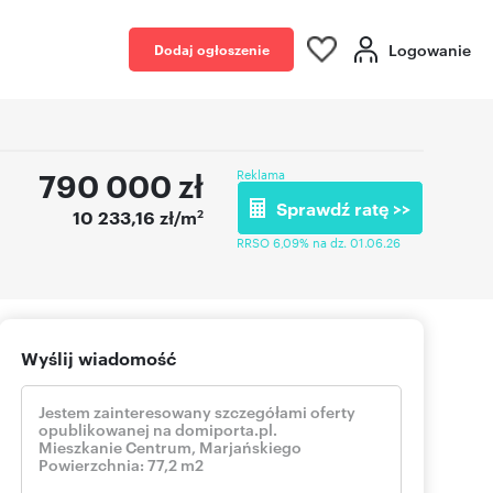
Logowanie
Dodaj ogłoszenie
790 000
zł
Reklama
Sprawdź ratę >>
2
10 233,16 zł/m
RRSO 6,09% na dz. 01.06.26
Wyślij wiadomość