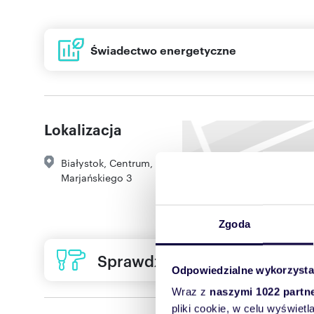
Świadectwo energetyczne
Energia użytkowa
60,10 kWh/(m² rok)
Lokalizacja
Nieodnaw. energia
112,80 kWh/(m² rok)
pierwotna
Białystok
,
Centrum
,
Marjańskiego 3
Udział OZE w
0%
rocznym
zapotrzebow. na
Zgoda
energię końcową
Sprawdź ofertę usług remon
Odpowiedzialne wykorzysta
Wraz z
naszymi 1022 partn
pliki cookie, w celu wyświet