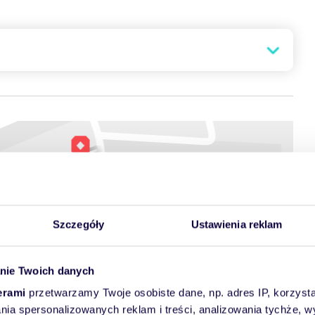
Energia końcowa
85,85 kWh/(m² rok)
Jednostkowa
0,03 t CO2/(m² rok)
wielkość emisji
CO2
Szczegóły
Ustawienia reklam
towych
nie Twoich danych
erami
przetwarzamy Twoje osobiste dane, np. adres IP, korzystaj
lania spersonalizowanych reklam i treści, analizowania tychże,