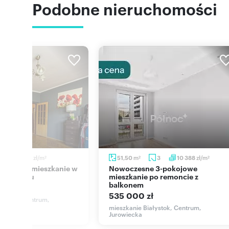
Podobne nieruchomości
zł/m
m
zł/m
2
9 180
51,50
3
10 388
2
2
2
Nowoczesne 3-pokojowe
łegostoku
mieszkanie po remoncie z
balkonem
ł
535 000 zł
ałystok, Centrum,
mieszkanie Białystok, Centrum,
Jurowiecka