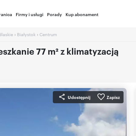
ranica
Firmy i usługi
Porady
Kup abonament
›
›
laskie
Białystok
Centrum
szkanie 77 m² z klimatyzacją
Udostępnij
Zapisz