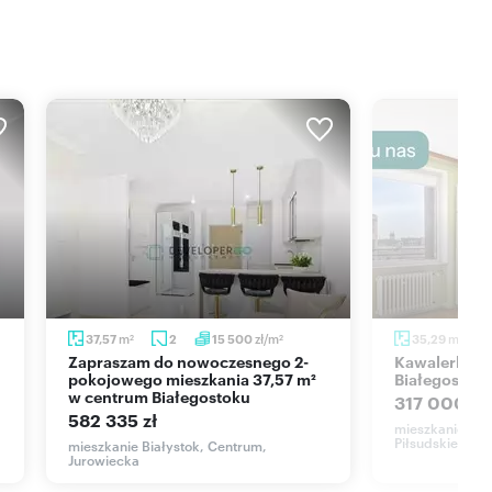
m
zł/m
m
37,57
2
15 500
35,29
2
2
2
Zapraszam do nowoczesnego 2-
Kawalerka z balkonem w centrum
pokojowego mieszkania 37,57 m²
Białegostok
w centrum Białegostoku
317 000 zł
582 335 zł
mieszkanie Biał
Piłsudskiego
mieszkanie Białystok, Centrum,
Jurowiecka