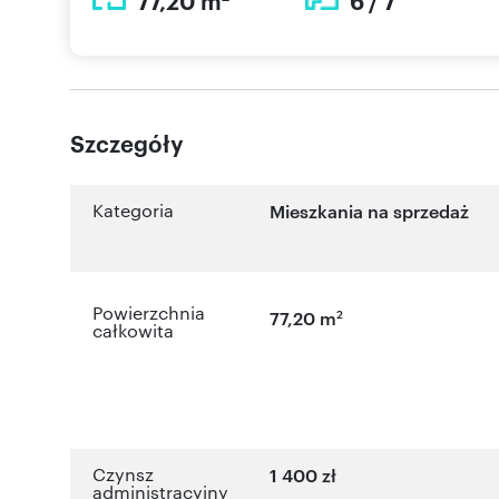
77,20 m
6 / 7
Szczegóły
Kategoria
Mieszkania na sprzedaż
Powierzchnia
2
77,20 m
całkowita
Czynsz
1 400 zł
administracyjny