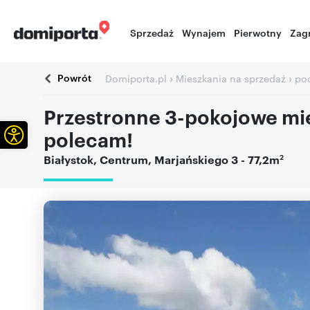
Sprzedaż
Wynajem
Pierwotny
Zag
Powrót
›
›
Domiporta.pl
Mieszkania na sprzedaż
pod
Przestronne 3-pokojowe mie
Otwórz pasek narzędzi
polecam!
2
Białystok
,
Centrum
,
Marjańskiego 3
- 77,2m