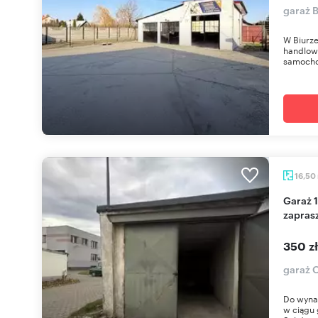
garaż 
W Biurze
handlowo
samocho
16,50
Garaż 16,5 m² z prądem i solidną bramą -
zapras
350 z
garaż 
Do wynaj
w ciągu 