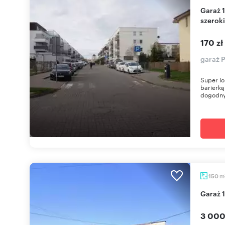
Garaż 12 m² przy PKP w Piasecznie - monitoring i
szeroki
170 zł
garaż 
Super lo
barierką
dogodny
m
150
Garaż
3 000