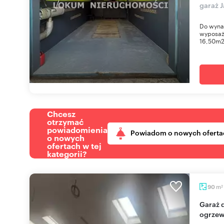
garaż J
Do wyna
wyposaż
16,50m2 
Chcesz
otrzymać
powiadomienia
Powiadom o nowych oferta
o nowych
ofertach w tej
kategorii?
m
90
2
Garaż dwustanowiskowy z socjalem, monitoring,
ogrzew