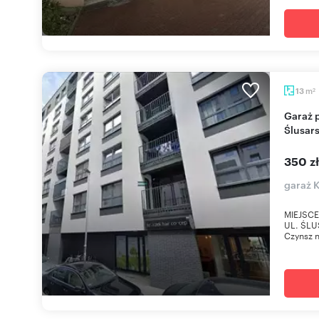
m
13
2
Garaż podziemny 13 m² w Krakowie (Podgórze,
Ślusar
350 z
garaż 
MIEJSC
UL. ŚLU
Czynsz n