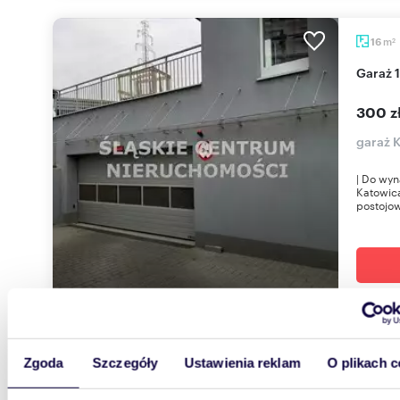
m
16
2
Garaż
300 z
garaż 
| Do wy
Katowica
postojow
m
12
2
Zgoda
Szczegóły
Ustawienia reklam
O plikach c
Garaż podziemny na Kępie Mieszczańskiej - 12
m2.