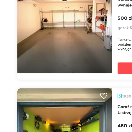
wynaj
500 z
garaż 
Garaż w
podziemn
wynajęci
16,50
Garaż murowany z kanałem i wyposażeniem -
Jastrzę
450 z