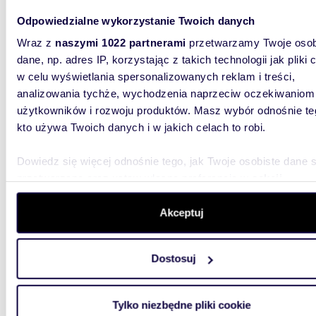
Odpowiedzialne wykorzystanie Twoich danych
300 z
Wraz z
naszymi 1022 partnerami
przetwarzamy Twoje osob
garaż 
dane, np. adres IP, korzystając z takich technologii jak pliki 
w celu wyświetlania spersonalizowanych reklam i treści,
Do wyna
Kępie Mi
analizowania tychże, wychodzenia naprzeciw oczekiwaniom
użytkowników i rozwoju produktów. Masz wybór odnośnie te
kto używa Twoich danych i w jakich celach to robi.
Dowiedz się więcej odnośnie tego, jak Twoje osobiste dane 
przetwarzane oraz ustaw własne preferencje w
sekcji
szczegółów
. W Deklaracji plików cookie możesz zmienić lu
m
12
2
wycofać swoją zgodę w dowolnej chwili.
Akceptuj
Wynajem garażu 12 m² w centrum Włocławka -
Bezpie
Wykorzystujemy pliki cookie do spersonalizowania treści i r
Dostosuj
aby oferować funkcje społecznościowe i analizować ruch w 
250 z
witrynie. Informacje o tym, jak korzystasz z naszej witryny,
udostępniamy partnerom społecznościowym, reklamowym i
garaż 
Tylko niezbędne pliki cookie
analitycznym. Partnerzy mogą połączyć te informacje z inn