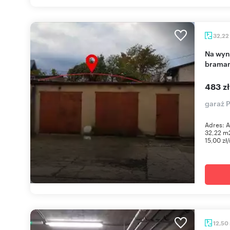
32,22
Na wynajem murowany garaż 32 m² z dwoma
bramam
483 z
garaż P
Adres: A
32,22 m2
15,00 zł
12,50