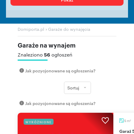
›
Domiporta.pl
Garaże do wynajęcia
Garaże na wynajem
56
Znaleziono
ogłoszeń
Jak pozycjonowane są ogłoszenia?
Sortuj
Jak pozycjonowane są ogłoszenia?
m
5
WYRÓŻNIONE
2
Garaż 5 m² w Gdańsku (blisko ulic Dywizjonu