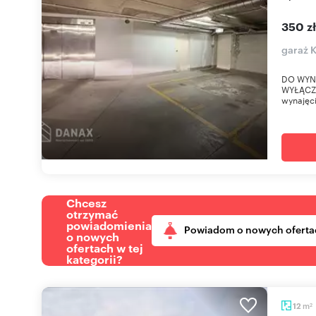
350 z
garaż K
DO WYN
WYŁĄCZ
wynajęci
Chcesz
otrzymać
powiadomienia
Powiadom o nowych oferta
o nowych
ofertach w tej
kategorii?
m
12
2