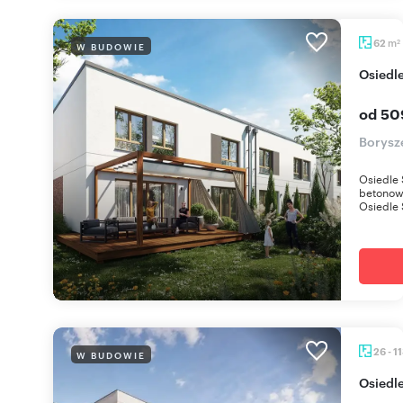
m
62
W BUDOWIE
2
Osiedl
od 50
Borysz
Osiedle 
betonowy
Osiedle 
26 - 1
W BUDOWIE
Osiedl