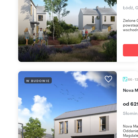
Łódź, 
Zielone
powstają
wschodni
66 - 1
W BUDOWIE
Nova 
od 62
Słomin
Nova Ma
Oddanie
Magdalen