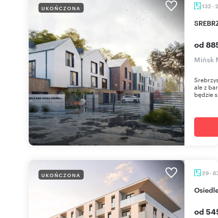
132 - 
UKOŃCZONA
SREB
od 885
Mińsk 
Srebrzys
ale z ba
będzie s
29 - 8
UKOŃCZONA
Osied
od 54