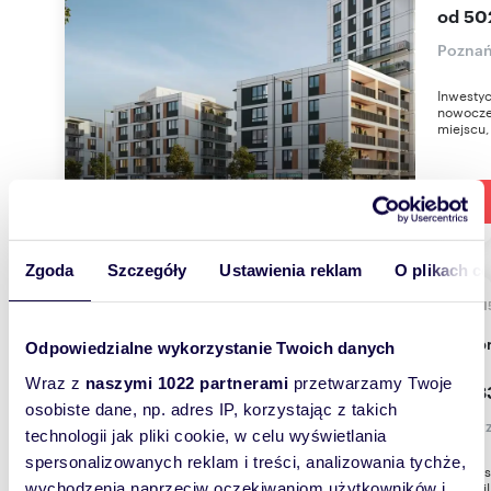
od 50
Poznań
Inwestyc
nowocze
miejscu, 
Zgoda
Szczegóły
Ustawienia reklam
O plikach c
141 - 
W BUDOWIE
Wille 
Odpowiedzialne wykorzystanie Twoich danych
Wraz z
naszymi 1022 partnerami
przetwarzamy Twoje
od 1 
osobiste dane, np. adres IP, korzystając z takich
Jazgar
technologii jak pliki cookie, w celu wyświetlania
spersonalizowanych reklam i treści, analizowania tychże,
Dom w se
2027 Wil
wychodzenia naprzeciw oczekiwaniom użytkowników i