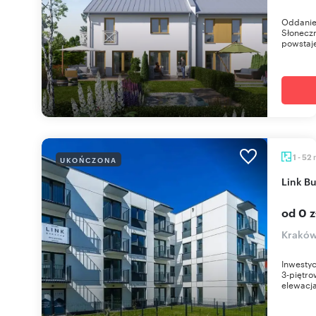
Oddanie
Słoneczn
powstaj
1 - 52
UKOŃCZONA
Link 
od 0 z
Kraków
Inwestyc
3-piętro
elewacja 