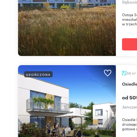
Sękoci
Ostoja 
mieszka
w trzech
m
55
UKOŃCZONA
2
Osied
od 50
Jancze
Osiedle 
drożejąc
gotowe d