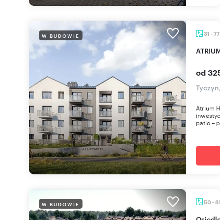
31 - 7
W BUDOWIE
ATRIU
od 32
Tyczyn
Atrium H
inwestyc
patio – p
50 - 8
W BUDOWIE
Osied