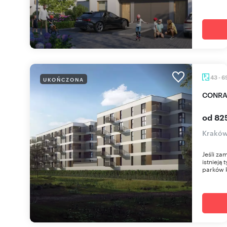
43 - 6
UKOŃCZONA
CONRA
od 82
Kraków,
Jeśli za
istnieją
parków k