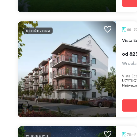
69 - 7
UKOŃCZONA
Vista 
od 82
Wrocła
Vista E
UŻYTKO
Najważni
m
76
W BUDOWIE
2