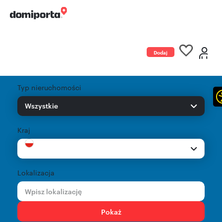
Dodaj
ogłoszenie
Typ nieruchomości
Wszystkie
Kraj
Lokalizacja
Pokaż