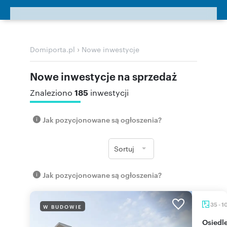
›
Domiporta.pl
Nowe inwestycje
Nowe inwestycje na sprzedaż
185
Znaleziono
inwestycji
Jak pozycjonowane są ogłoszenia?
Sortuj
Jak pozycjonowane są ogłoszenia?
35 - 
W BUDOWIE
Osied