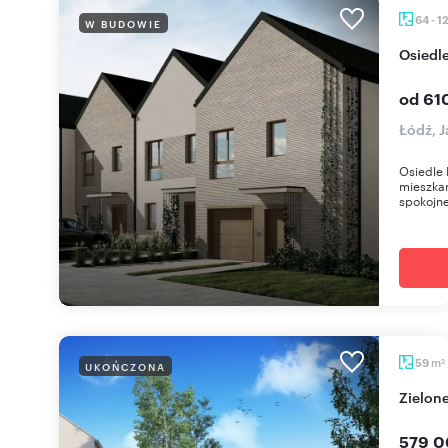
64 - 1
W BUDOWIE
Osied
od 61
Łódź, 
Osiedle 
mieszkan
spokojne
m
59
UKOŃCZONA
2
Zielo
579 0