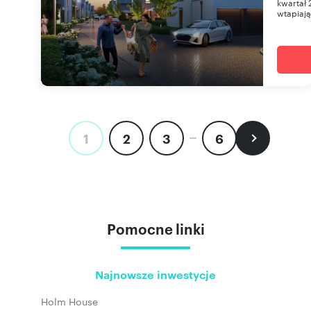
kwartał 
wtapiają
1
2
3
6
Pomocne linki
Najnowsze inwestycje
Holm House