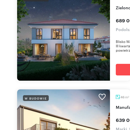
Zielon
689 0
Podols
Blisko W
III kwar
powietrz
m
46
W BUDOWIE
2
Manuf
639 0
Marki,