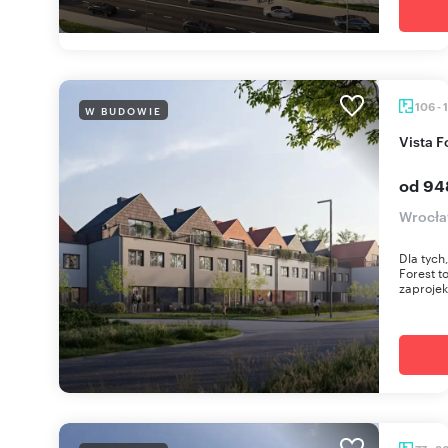
106 - 
W BUDOWIE
Vista 
od 94
Wrocła
Dla tych
Forest 
zaprojek