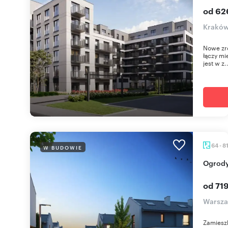
od 62
Kraków
Nowe zr
łączy mi
jest w z.
64 - 8
W BUDOWIE
Ogrod
od 71
Warszaw
Zamieszk