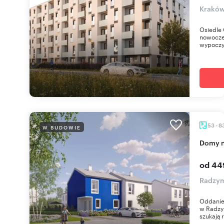
Kraków
Osiedle 
nowoczes
wypoczy
53 - 8
W BUDOWIE
Domy 
od 44
Radzym
Oddanie
w Radzym
szukają r