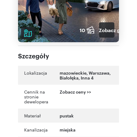
10
Zobacz galerię
Szczegóły
Lokalizacja
mazowieckie
,
Warszawa
,
Białołęka
,
Inna 4
Cennik na
Zobacz ceny >>
stronie
dewelopera
Materiał
pustak
Kanalizacja
miejska