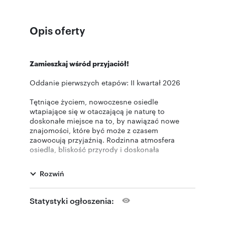
Opis oferty
Zamieszkaj wśród przyjaciół!
Oddanie pierwszych etapów: II kwartał 2026
Tętniące życiem, nowoczesne osiedle
wtapiające się w otaczającą je naturę to
doskonałe miejsce na to, by nawiązać nowe
znajomości, które być może z czasem
zaowocują przyjaźnią. Rodzinna atmosfera
osiedla, bliskość przyrody i doskonała
lokalizacja zapewniająca sprawny dojazd do
centrum Warszawy to pewność wygodnego i
Rozwiń
spokojnego życia dla Ciebie i Twoich bliskich.
Marzysz o przytulnym 3-pokojowym domu z
Statystyki ogłoszenia:
kameralnym ogrodem i garderobą, a może o
przestronnym 4-pokojowym domu, w którym