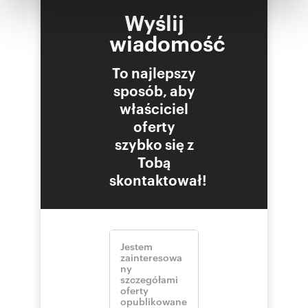
otrzymanymi od Ciebie lub uzyskanymi podczas
Wyślij
korzystania z ich usług.
wiadomość
To najlepszy
sposób, aby
właściciel
oferty
szybko się z
Tobą
skontaktował!