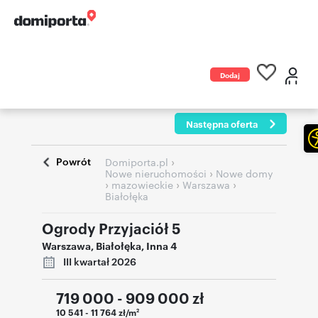
Dodaj
ogłoszenie
Następna oferta
Powrót
›
Domiporta.pl
›
Nowe nieruchomości
Nowe domy
›
›
›
mazowieckie
Warszawa
Białołęka
Ogrody Przyjaciół 5
Warszawa
,
Białołęka
,
Inna 4
III kwartał 2026
719 000 - 909 000
zł
10 541 - 11 764 zł/m
2