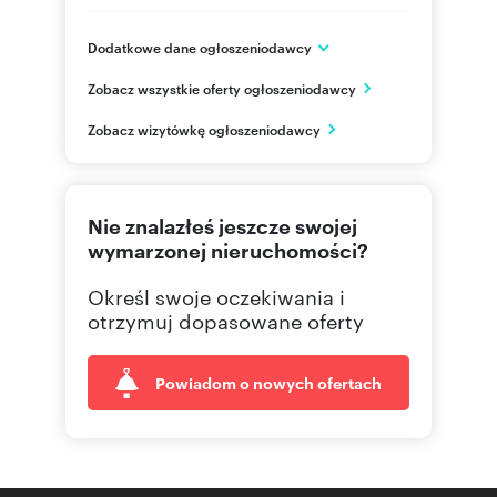
Dodatkowe dane ogłoszeniodawcy
Novisa Development
Zobacz wszystkie oferty ogłoszeniodawcy
ul. Cieślewskich 53
Warszawa
Zobacz wizytówkę ogłoszeniodawcy
mazowieckie
226244
Pokaż telefon
Nie znalazłeś jeszcze swojej
wymarzonej nieruchomości?
Określ swoje oczekiwania i
otrzymuj dopasowane oferty
Powiadom o nowych ofertach