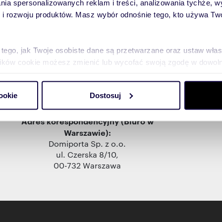
lania spersonalizowanych reklam i treści, analizowania tychże,
 rozwoju produktów. Masz wybór odnośnie tego, kto używa Twoi
Dane firmy
 tego, jak Twoje osobiste dane są przetwarzane oraz ustaw wła
plików cookie możesz zmienić lub wycofać swoją zgodę w dowolne
do spersonalizowania treści i reklam, aby oferować funkcje sp
.o.
Domiporta
jest właścicielem serwisów ogłoszeniowych
ookie
Dostosuj
ormacje o tym, jak korzystasz z naszej witryny, udostępniamy p
Partnerzy mogą połączyć te informacje z innymi danymi otrzym
Adres korespondencyjny (Biuro w
nia z ich usług.
Warszawie):
Domiporta Sp. z o.o.
ul. Czerska 8/10,
00-732 Warszawa