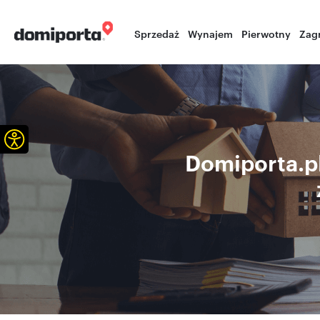
Sprzedaż
Wynajem
Pierwotny
Zag
Otwórz pasek narzędzi
Domiporta.pl