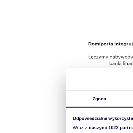
Domiporta integruj
Łączymy nabywców 
banki fina
Zakup i sprzedaż nie
celem jest uproszcz
Dzięki naszym mar
Zgoda
pomaga
Nieustająco stara
Odpowiedzialne wykorzysta
Wraz z
naszymi 1022 partn