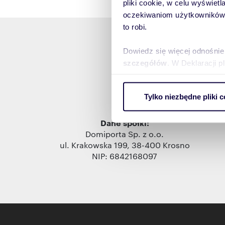
pliki cookie, w celu wyświet
oczekiwaniom użytkowników i
to robi.
Dowiedz się więcej odnośnie
szczegółów
. W Deklaracji 
Wykorzystujemy pliki cookie 
Domiporta Sp. z o
Tylko niezbędne pliki c
ruch w naszej witrynie. Inf
reklamowym i analitycznym. 
Dane spółki:
uzyskanymi podczas korzysta
Domiporta Sp. z o.o.
ul. Krakowska 199, 38-400 Krosno
NIP: 6842168097