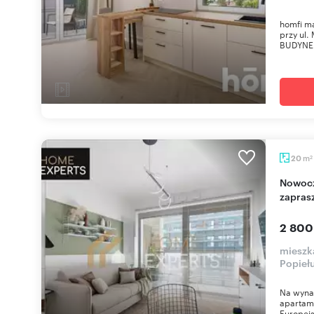
homfi m
przy ul.
BUDYNEK
m
20
2
Nowoczesny 20 m² apartament w Gdańsku -
zapras
2 800
mieszk
Popieł
Na wyna
apartame
Europejs