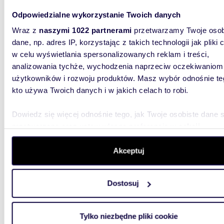
mieszk
CIESZ
Odpowiedzialne wykorzystanie Twoich danych
Wraz z
naszymi 1022 partnerami
przetwarzamy Twoje osob
Posiada
studio) 
dane, np. adres IP, korzystając z takich technologii jak pliki 
Chełmie 
w celu wyświetlania spersonalizowanych reklam i treści,
analizowania tychże, wychodzenia naprzeciw oczekiwaniom
użytkowników i rozwoju produktów. Masz wybór odnośnie te
kto używa Twoich danych i w jakich celach to robi.
Dowiedz się więcej odnośnie tego, jak Twoje osobiste dane 
przetwarzane oraz ustaw własne preferencje w
sekcji
41,50
szczegółów
. W Deklaracji plików cookie możesz zmienić lu
Nowoczesne 2-pokojowe mieszkanie z balkonem,
wycofać swoją zgodę w dowolnej chwili.
Akceptuj
miejsc
Wykorzystujemy pliki cookie do spersonalizowania treści i r
2 900
Dostosuj
aby oferować funkcje społecznościowe i analizować ruch w 
mieszk
witrynie. Informacje o tym, jak korzystasz z naszej witryny,
udostępniamy partnerom społecznościowym, reklamowym i
Tylko niezbędne pliki cookie
ATUTY:g
analitycznym. Partnerzy mogą połączyć te informacje z inn
mieszkan