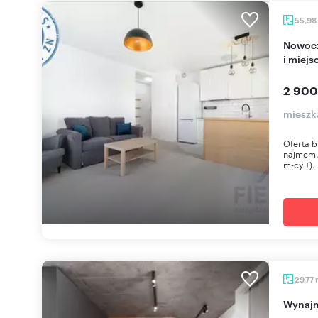
55,98
Nowoczesne 3-pokojowe mieszkanie z balkonem
i miej
2 900
mieszk
Oferta b
najmem.
m-cy +).
29,77
Wyna