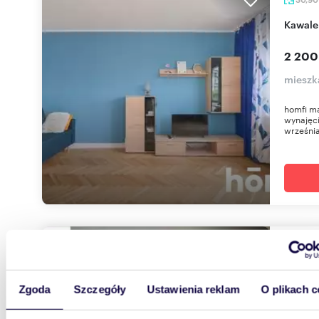
Kawal
2 200
mieszk
homfi m
wynajęci
września
m
33
2
Kawal
Zgoda
Szczegóły
Ustawienia reklam
O plikach c
2 300