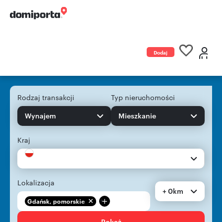
Dodaj
ogłoszenie
Rodzaj transakcji
Typ nieruchomości
Wynajem
Mieszkanie
Kraj
Lokalizacja
+ 0km
+
Gdańsk, pomorskie
Pokaż