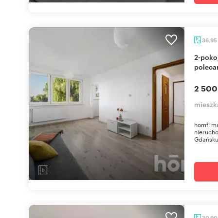
36,95
2-pokojowe mieszkanie 37 m² blisko morza -
poleca
2 500
mieszk
homfi m
nierucho
Gdańsku
30,9