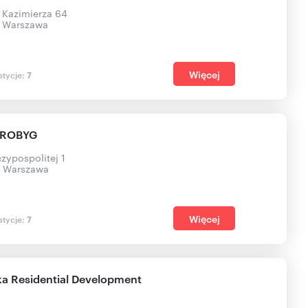
a Kazimierza 64
, Warszawa
Więcej
stycje:
7
 ROBYG
czypospolitej 1
, Warszawa
Więcej
stycje:
7
a Residential Development
d