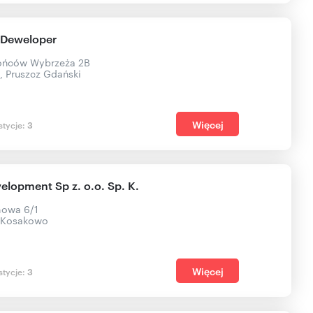
 Deweloper
rońców Wybrzeża 2B
 Pruszcz Gdański
Więcej
stycje:
3
elopment Sp z. o.o. Sp. K.
inowa 6/1
, Kosakowo
Więcej
stycje:
3