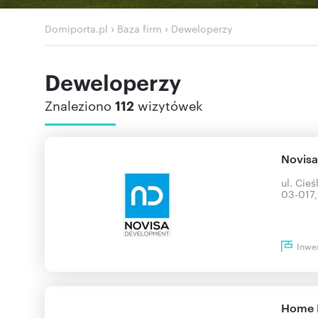
›
›
Domiporta.pl
Baza firm
Deweloperzy
Deweloperzy
Znaleziono
112
wizytówek
Novis
ul. Cie
03-017
Inwe
Home I