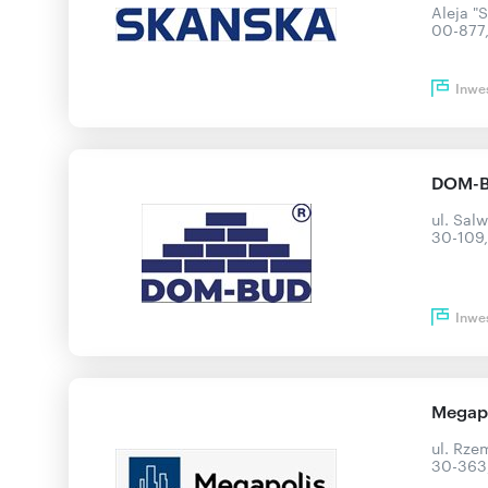
Aleja "
00-877
Inwe
DOM-BU
ul. Sal
30-109
Inwe
Megapo
ul. Rze
30-363