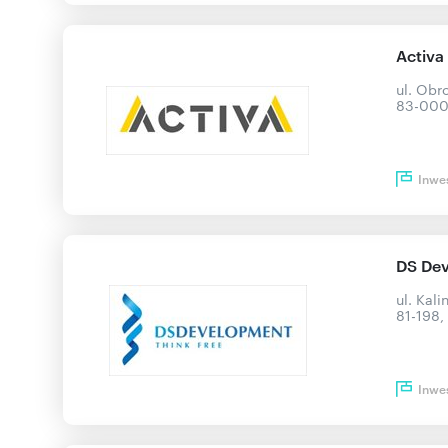
Activa
ul. Ob
83-000,
Inwe
DS Dev
ul. Kal
81-198
Inwe