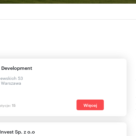
a Development
ślewskich 53
, Warszawa
Więcej
stycje:
15
nvest Sp. z o.o