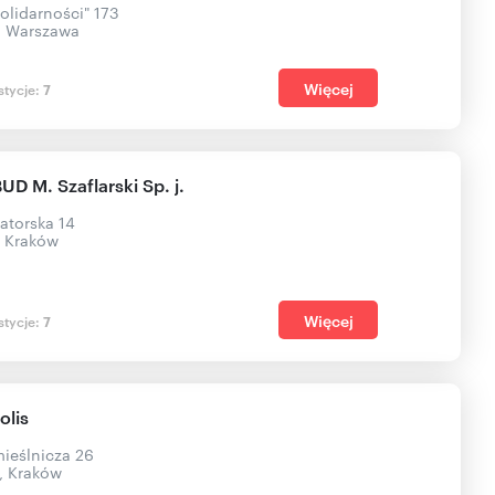
Solidarności" 173
, Warszawa
Więcej
stycje:
7
D M. Szaflarski Sp. j.
watorska 14
, Kraków
Więcej
stycje:
7
lis
mieślnicza 26
, Kraków