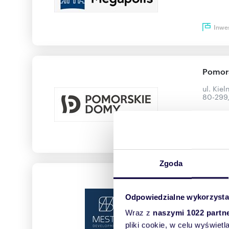
Inwe
Pomor
ul. Kiel
80-299
Inwe
Zgoda
Mesta 
ul. Pas
Odpowiedzialne wykorzysta
50-226
Wraz z
naszymi 1022 partn
pliki cookie, w celu wyświet