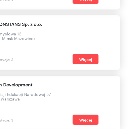
NSTANS Sp. z o.o.
emysłowa 13
, Mińsk Mazowiecki
Więcej
stycje:
3
n Development
isji Edukacji Narodowej 57
, Warszawa
Więcej
stycje:
3