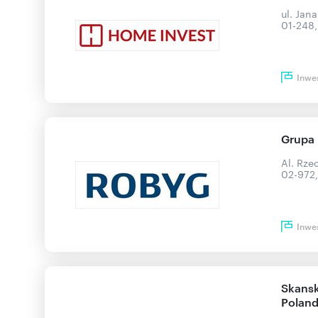
ul. Jan
01-248
Inwe
Grupa
Al. Rze
02-972
Inwe
Skansk
Polan