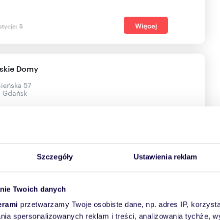
Więcej
stycje:
5
skie Domy
nieńska 57
, Gdańsk
Więcej
stycje:
4
Szczegóły
Ustawienia reklam
Development Sp. z o.o.
terska2B
nie Twoich danych
, Wrocław
erami
przetwarzamy Twoje osobiste dane, np. adres IP, korzystaj
lania spersonalizowanych reklam i treści, analizowania tychże,