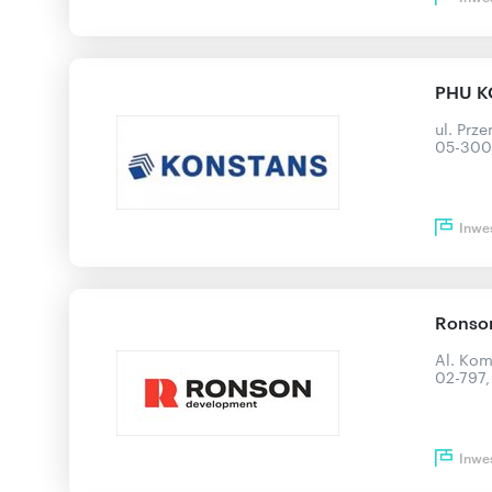
PHU KO
ul. Prz
05-300
Inwe
Ronso
Al. Kom
02-797
Inwe