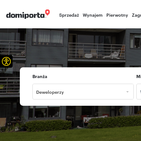
Sprzedaż
Wynajem
Pierwotny
Zag
Otwórz pasek narzędzi
Branża
M
Deweloperzy