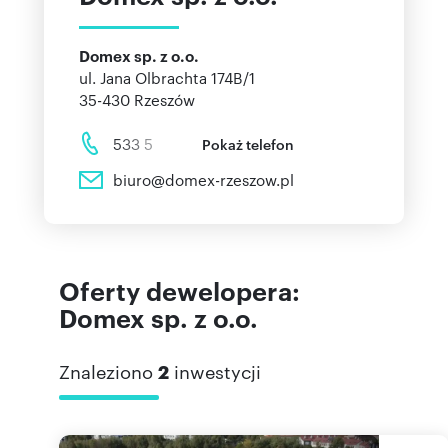
Domex sp. z o.o.
ul. Jana Olbrachta 174B/1
35-430
Rzeszów
533 5
Pokaż telefon
biuro@domex-rzeszow.pl
Oferty dewelopera:
Domex sp. z o.o.
Znaleziono
2
inwestycji