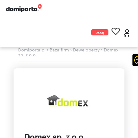
Dodaj
ogłoszenie
›
›
›
Domiporta.pl
Baza firm
Deweloperzy
Domex
sp. z o.o.
Domex sp. z o.o.