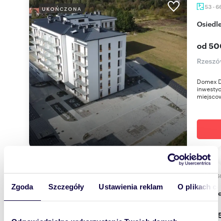
53 - 6
UKOŃCZONA
Osied
od 50
Rzeszó
Domex D
inwestyc
miejscow
40 - 
W BUDOWIE
Zgoda
Szczegóły
Ustawienia reklam
O plikach c
Osied
od 37