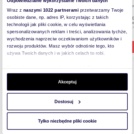
Odpowiedzialne wykorzystanie Twoich danych
Głogów
Wraz z
naszymi 1022 partnerami
przetwarzamy Twoje
osobiste dane, np. adres IP, korzystając z takich
Domex D
inwestyc
technologii jak pliki cookie, w celu wyświetlania
ona jest
spersonalizowanych reklam i treści, analizowania tychże,
wychodzenia naprzeciw oczekiwaniom użytkowników i
rozwoju produktów. Masz wybór odnośnie tego, kto
używa Twoich danych i w jakich celach to robi.
Dowiedz się więcej odnośnie tego, jak Twoje osobiste
dane są przetwarzane oraz ustaw własne preferencje w
sekcji szczegółów
. W Deklaracji plików cookie możesz
Akceptuj
zmienić lub wycofać swoją zgodę w dowolnej chwili.
Wyślij wiadomość
Dostosuj
Wykorzystujemy pliki cookie do spersonalizowania treści
i reklam, aby oferować funkcje społecznościowe i
analizować ruch w naszej witrynie. Informacje o tym, jak
Tylko niezbędne pliki cookie
korzystasz z naszej witryny, udostępniamy partnerom
społecznościowym, reklamowym i analitycznym.