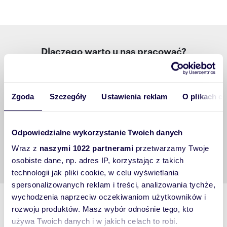
Dlaczego warto u nas pracować?
Jesteśmy polską, dynamicznie rozwijającą się firmą.
Zgoda
Szczegóły
Ustawienia reklam
O plikach c
Gwarantujemy stabilne warunki zatrudnienia.
Doceniamy i nagradzamy zaangażowanie naszych
pracowników oferując szeroki zakres świadczeń w
ramach programów socjalnych.
Odpowiedzialne wykorzystanie Twoich danych
Praca w Domiporta.pl sp. zo.o. gwarantuje rozwój
Wraz z
naszymi 1022 partnerami
przetwarzamy Twoje
kompetencji jaki i udział w innowacjach.
osobiste dane, np. adres IP, korzystając z takich
technologii jak pliki cookie, w celu wyświetlania
spersonalizowanych reklam i treści, analizowania tychże,
wychodzenia naprzeciw oczekiwaniom użytkowników i
Kogo obecnie poszukujemy?
rozwoju produktów. Masz wybór odnośnie tego, kto
używa Twoich danych i w jakich celach to robi.