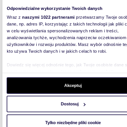
przy sa
Odpowiedzialne wykorzystanie Twoich danych
Wraz z
naszymi 1022 partnerami
przetwarzamy Twoje osob
dane, np. adres IP, korzystając z takich technologii jak pliki 
w celu wyświetlania spersonalizowanych reklam i treści,
analizowania tychże, wychodzenia naprzeciw oczekiwaniom
użytkowników i rozwoju produktów. Masz wybór odnośnie te
50,10
kto używa Twoich danych i w jakich celach to robi.
WYRÓŻNIONE
Przestronne 2-pokojowe mieszkanie z balkonem i
Dowiedz się więcej odnośnie tego, jak Twoje osobiste dane 
klimat
przetwarzane oraz ustaw własne preferencje w
sekcji
676 5
szczegółów
. W Deklaracji plików cookie możesz zmienić lu
wycofać swoją zgodę w dowolnej chwili.
Akceptuj
mieszk
Sprzedaż
Wykorzystujemy pliki cookie do spersonalizowania treści i r
Kupujące
Dostosuj
aby oferować funkcje społecznościowe i analizować ruch w 
południe
witrynie. Informacje o tym, jak korzystasz z naszej witryny,
udostępniamy partnerom społecznościowym, reklamowym i
Tylko niezbędne pliki cookie
analitycznym. Partnerzy mogą połączyć te informacje z inn