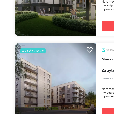
Naramow
inwestyc
o powier
83,13
WYRÓŻNIONE
miesz
Zapyta
mieszk
Naramow
inwestyc
o powier