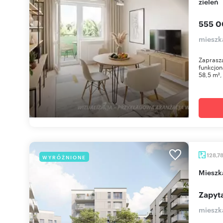
zieleń
555 0
mieszk
Zaprasza
funkcjon
58,5 m²,
128,7
WYRÓŻNIONE
miesz
Zapyta
mieszk