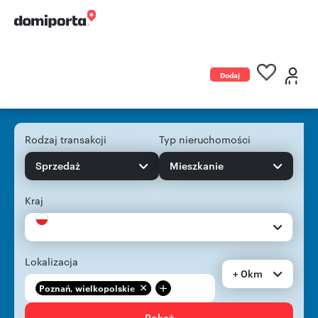
Dodaj
ogłoszenie
Rodzaj transakcji
Typ nieruchomości
Sprzedaż
Mieszkanie
Kraj
Lokalizacja
+ 0km
+
Poznań, wielkopolskie
Pokaż