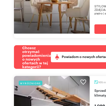
STYLOW
ZDJĘCIA.
piętro | 
Chcesz
otrzymać
powiadomienia
Powiadom o nowych oferta
o nowych
ofertach w tej
kategorii?
m
105
WYRÓŻNIONE
Sprzedam dwupoziomowe 106 m² z tarasem i
klimat
1 099