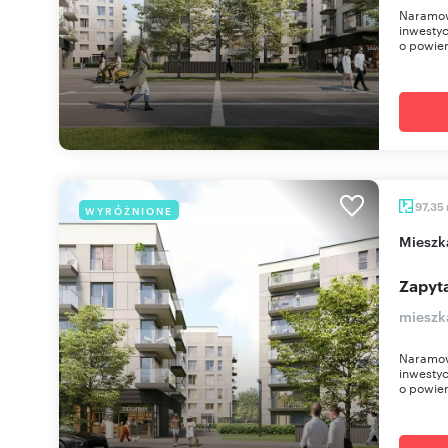
Naramow
inwestyc
o powier
97,35
WYRÓŻNIONE
miesz
Zapyta
mieszk
Naramow
inwestyc
o powier