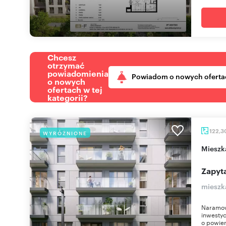
Chcesz
otrzymać
powiadomienia
Powiadom o nowych oferta
o nowych
ofertach w tej
kategorii?
122,3
WYRÓŻNIONE
miesz
Zapyta
mieszk
Naramow
inwestyc
o powier