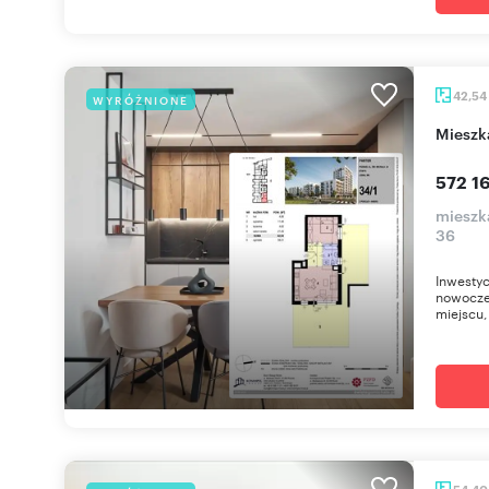
42,54
WYRÓŻNIONE
miesz
572 16
mieszk
36
Inwestyc
nowocze
miejscu, 