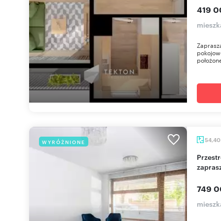
419 0
mieszk
Zaprasza
pokojow
położone
54,4
WYRÓŻNIONE
Przestronne 3-pokoje z tarasem w Poznaniu -
zapras
749 0
mieszk