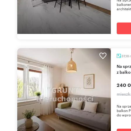
balkonem
architek
37,18
Na sprzedaż przestronne 2-pokojowe mieszkanie
z balk
240 0
mieszka
Na sprze
balkon P
do wpro.