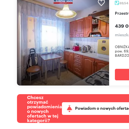
69,54
Przes
439 0
mieszka
OBNIŻKA 
pow. 69,
BARDZO
Chcesz
otrzymać
powiadomienia
Powiadom o nowych oferta
o nowych
ofertach w tej
kategorii?