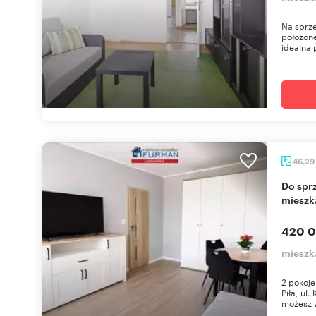
Na sprze
położone
idealna 
46,29
Do sprzedania przestronne 2-pokojowe
mieszka
420 0
mieszk
2 pokoje
Piła, ul
możesz 