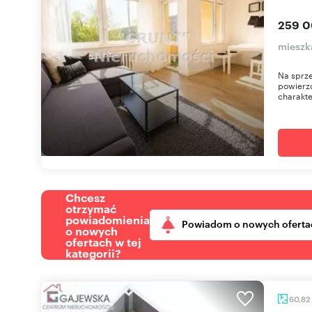
259 0
mieszka
Na sprze
powierzc
charakte
Chcesz
otrzymać
powiadomienia
Powiadom o nowych oferta
o nowych
ofertach w tej
kategorii?
60,82