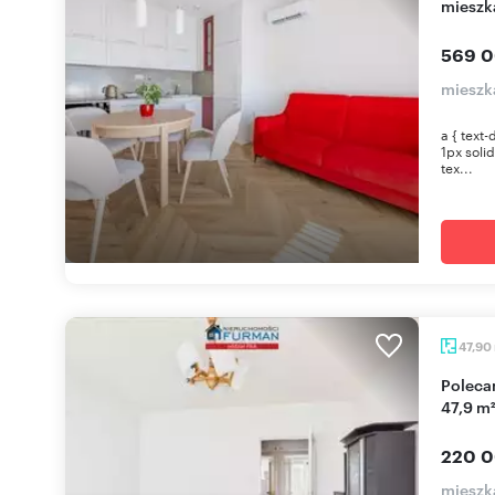
mieszka
569 0
mieszka
a { text-
1px soli
tex...
47,90
Polecam funkcjonalne 3-pokojowe mieszkanie
47,9 m²
220 0
mieszk