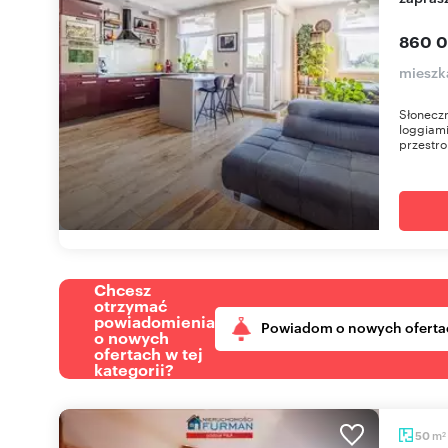
860 0
mieszk
Słonecz
loggiami
przestro
Chcesz
otrzymać
powiadomienia
Powiadom o nowych oferta
o nowych
ofertach w tej
kategorii?
m
50
2