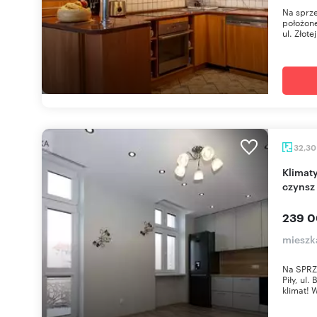
Na sprze
położone
ul. Złotej
32,3
Klimatyczne 32,3 m2 po remoncie, balkon, niski
czynsz
239 0
mieszka
Na SPRZ
Piły, u
klimat! 