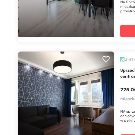
Na Sprz
mieszkan
przestro
31,67
Sprzedam kawalerkę 31,67 m² z balkonem w
centru
225 0
mieszka
NA sprze
ceniącyc
w pełni 