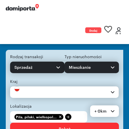
Dodaj
ogłoszenie
Rodzaj transakcji
Typ nieruchomości
Sprzedaż
Mieszkanie
Kraj
Lokalizacja
+ 0km
+
Piła, pilski, wielkopol...
Pokaż