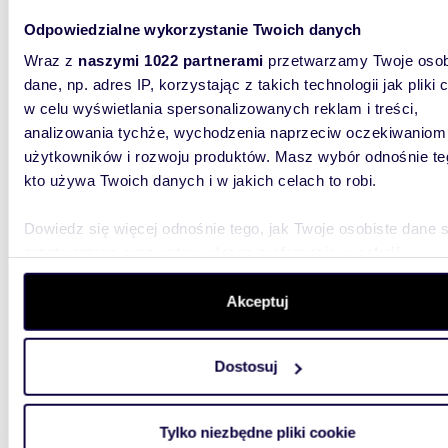
72,21
Odpowiedzialne wykorzystanie Twoich danych
Na sprzedaż nowoczesne 3-pokojowe mieszkanie
z balk
Wraz z
naszymi 1022 partnerami
przetwarzamy Twoje osob
dane, np. adres IP, korzystając z takich technologii jak pliki 
570 4
w celu wyświetlania spersonalizowanych reklam i treści,
analizowania tychże, wychodzenia naprzeciw oczekiwaniom
mieszka
użytkowników i rozwoju produktów. Masz wybór odnośnie te
NOWA I
kto używa Twoich danych i w jakich celach to robi.
LOTNIKÓ
pow. 72,
Dowiedz się więcej odnośnie tego, jak Twoje osobiste dane 
przetwarzane oraz ustaw własne preferencje w
sekcji
szczegółów
. W Deklaracji plików cookie możesz zmienić lu
wycofać swoją zgodę w dowolnej chwili.
Akceptuj
Wykorzystujemy pliki cookie do spersonalizowania treści i r
Dostosuj
53,07
aby oferować funkcje społecznościowe i analizować ruch w 
witrynie. Informacje o tym, jak korzystasz z naszej witryny,
Piła, Śródmieście: 3-pokojowe po remoncie,
udostępniamy partnerom społecznościowym, reklamowym i
kamera
Tylko niezbędne pliki cookie
analitycznym. Partnerzy mogą połączyć te informacje z inn