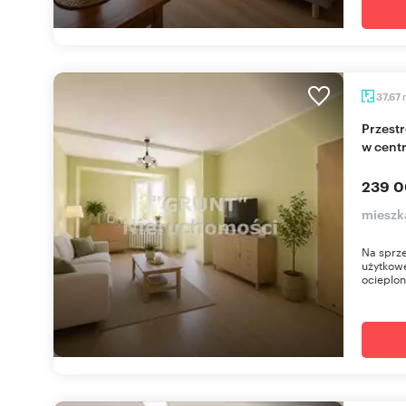
37,67
Przestronne 2-pokojowe mieszkanie z balkonem
w cent
239 0
mieszka
Na sprze
użytkowe
ocieplon