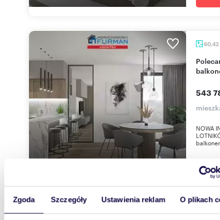
60,42
Polecam nowoczesne 3-pokojowe mieszkanie z
balkon
543 7
mieszka
NOWA I
LOTNIKÓ
balkonem
Zgoda
Szczegóły
Ustawienia reklam
O plikach c