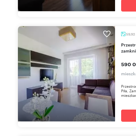
59,92
Przestronne 3-pokojowe mieszkanie na
zamkni
590 0
mieszk
Przestro
Piła, Za
mieszkan