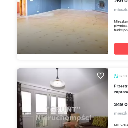
269 0
mieszka
Mieszkan
piwnica,
funkcjon
52,97
Przestronne 3-pokojowe mieszkanie z widokiem -
zapras
349 0
mieszk
MIESZKA