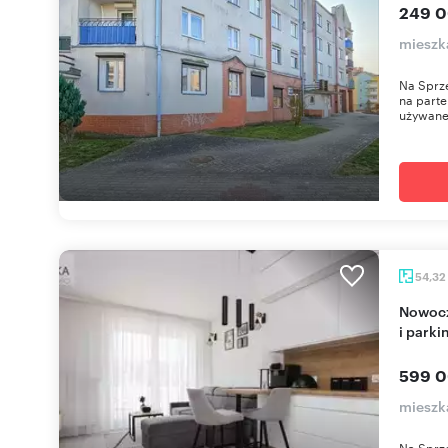
249 0
mieszka
Na Sprz
na parte
używane 
54,32
Nowoczesne 3-pokojowe mieszkanie z balkonem
i park
599 0
mieszk
Na Sprz