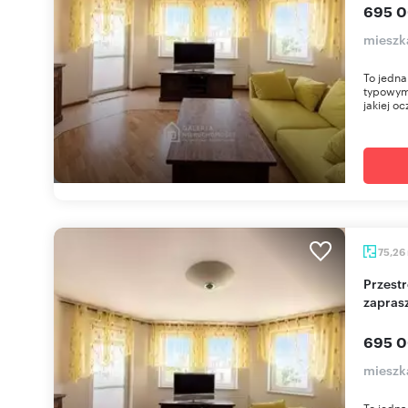
695 0
mieszk
To jedna
typowym
jakiej oc
75,26
Przestronne 75 m² z 2 balkonami w Gnieźnie -
zapras
695 0
mieszk
To jedna