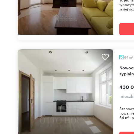
typowym
jakiej oc
m
64
2
Nowoczesne 64 m² po remoncie w Gnieźnie (2
sypialn
430 0
mieszk
Szanowni
nowa ni
64 m², p