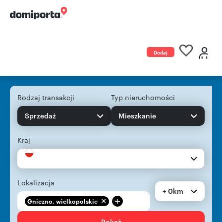
Dodaj
ogłoszenie
Rodzaj transakcji
Typ nieruchomości
Sprzedaż
Mieszkanie
Kraj
Lokalizacja
+ 0km
+
Gniezno, wielkopolskie
Pokaż