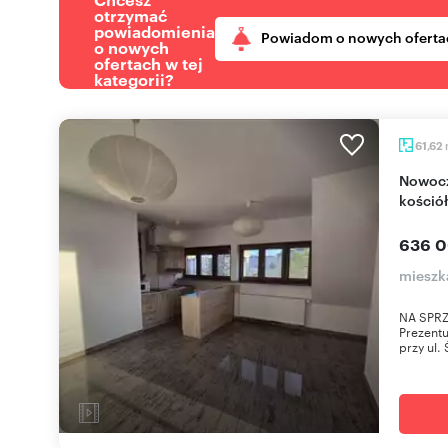
otrzymać
powiadomienia
Powiadom o nowych oferta
o nowych
ofertach w tej
kategorii?
61,62
Nowoczesny apartament 62 m² z widokiem na
kośció
636 0
mieszk
NA SPR
Prezentu
przy ul.