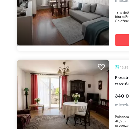
Ta wyjąt
biurzePr
Gnieźnie
48,25
Przestronne 2-pokojowe mieszkanie z balkonem
w cent
340 0
mieszk
Polecam
48,25 m²
propozyc