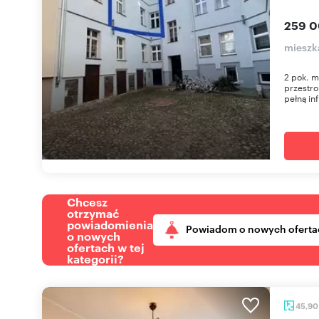
259 0
mieszk
2 pok. m
przestro
pełną inf
Chcesz
otrzymać
powiadomienia
Powiadom o nowych oferta
o nowych
ofertach w tej
kategorii?
45,9