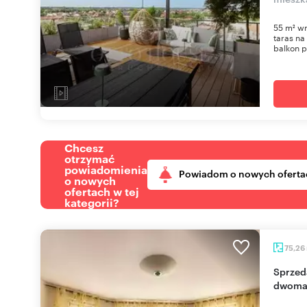
55 m² w
taras na
balkon p
Chcesz
otrzymać
powiadomienia
Powiadom o nowych oferta
o nowych
ofertach w tej
kategorii?
75,26
Sprzedam przestronne 75 m² mieszkanie z
dwoma 