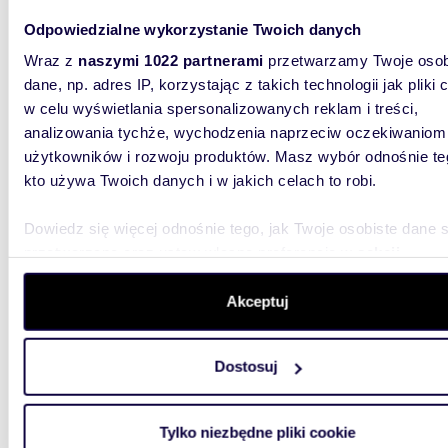
Odpowiedzialne wykorzystanie Twoich danych
54,23
Wraz z
naszymi 1022 partnerami
przetwarzamy Twoje osob
Polecam 3-pokojowe mieszkanie z balkonem, po
dane, np. adres IP, korzystając z takich technologii jak pliki 
remonc
w celu wyświetlania spersonalizowanych reklam i treści,
analizowania tychże, wychodzenia naprzeciw oczekiwaniom
299 0
użytkowników i rozwoju produktów. Masz wybór odnośnie te
mieszk
kto używa Twoich danych i w jakich celach to robi.
NA SPRZ
WRZESIŃ
Dowiedz się więcej odnośnie tego, jak Twoje osobiste dane 
mieszkal
przetwarzane oraz ustaw własne preferencje w
sekcji
szczegółów
. W Deklaracji plików cookie możesz zmienić lu
wycofać swoją zgodę w dowolnej chwili.
Akceptuj
Wykorzystujemy pliki cookie do spersonalizowania treści i r
Dostosuj
aby oferować funkcje społecznościowe i analizować ruch w 
witrynie. Informacje o tym, jak korzystasz z naszej witryny,
m
48
2
udostępniamy partnerom społecznościowym, reklamowym i
Tylko niezbędne pliki cookie
Dwupokojowe mieszkanie 48 m² z balkonem i
analitycznym. Partnerzy mogą połączyć te informacje z inn