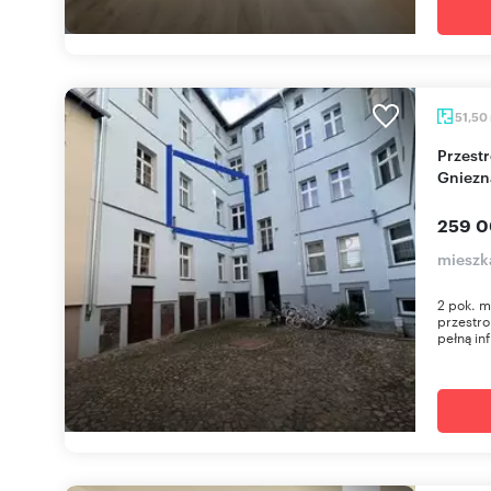
51,50
Przestronne 2-pokojowe mieszkanie w centrum
Gniezna
259 0
mieszk
2 pok. m
przestro
pełną inf