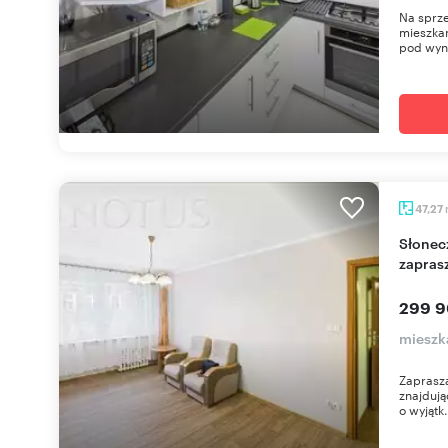
Na sprze
mieszkan
pod wyn
47,27
Słoneczne 2-pokojowe mieszkanie z potencjałem
zapras
299 9
mieszk
Zaprasza
znajdują
o wyjątk.