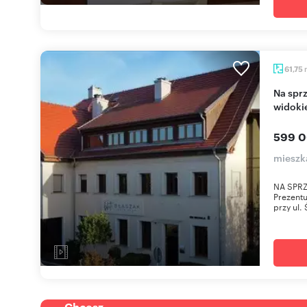
61,75
Na sprzedaż przestronne 62 m² apartament z
widoki
599 0
mieszk
NA SPR
Prezentu
przy ul.
Chcesz