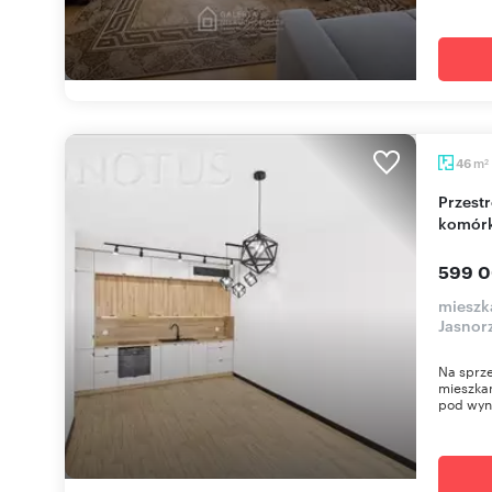
m
46
2
Przestronne 2-pokojowe mieszkanie z balkonem i
komór
599 0
mieszk
Jasnor
Na sprze
mieszkan
pod wyn