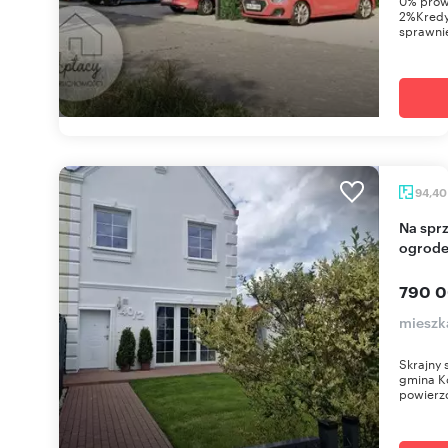
0% prowi
2%Kredyt
sprawni
94,4
Na sprzedaż skrajny segment po remoncie z
ogrode
790 0
mieszka
Skrajny
gmina Kó
powierzc