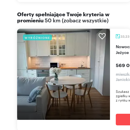
Oferty spełniające Twoje kryteria w
promieniu
50 km
(
zobacz wszystkie
)
33,23
WYRÓŻNIONE
Nowoczesne 2-pokojowe mieszkanie w Wieży
Jeżyce
569 0
mieszk
Janick
Szukasz 
zgiełku 
z rynku 