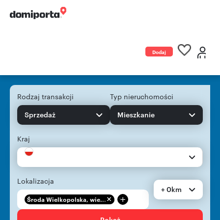
Dodaj
ogłoszenie
Rodzaj transakcji
Typ nieruchomości
Sprzedaż
Mieszkanie
Kraj
Lokalizacja
+ 0km
+
Środa Wielkopolska, wie...
Pokaż