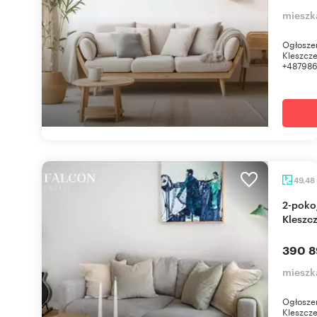
mieszk
Ogłosze
Kleszcze
+487986
49,48
2-pokojowe mieszkanie z balkonem w
Kleszcz
390 8
mieszk
Ogłosze
Kleszcze