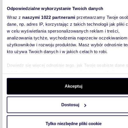
Odpowiedzialne wykorzystanie Twoich danych
Wraz z
naszymi 1022 partnerami
przetwarzamy Twoje osob
dane, np. adres IP, korzystając z takich technologii jak pliki 
74,61
w celu wyświetlania spersonalizowanych reklam i treści,
Sprzedam przestronne 74,61 m² z ogrodem i
analizowania tychże, wychodzenia naprzeciw oczekiwaniom
garaże
użytkowników i rozwoju produktów. Masz wybór odnośnie te
kto używa Twoich danych i w jakich celach to robi.
680 0
mieszk
Dowiedz się więcej odnośnie tego, jak Twoje osobiste dane 
przetwarzane oraz ustaw własne preferencje w
sekcji
Ta wyjąt
biurzeZa
szczegółów
. W Deklaracji plików cookie możesz zmienić lu
szeregu,
wycofać swoją zgodę w dowolnej chwili.
Akceptuj
Wykorzystujemy pliki cookie do spersonalizowania treści i r
Dostosuj
aby oferować funkcje społecznościowe i analizować ruch w 
witrynie. Informacje o tym, jak korzystasz z naszej witryny,
udostępniamy partnerom społecznościowym, reklamowym i
Tylko niezbędne pliki cookie
analitycznym. Partnerzy mogą połączyć te informacje z inn
51,86