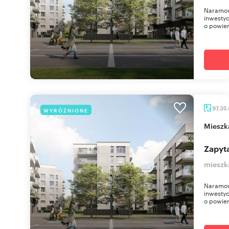
Naramow
inwestyc
o powier
97,35
WYRÓŻNIONE
miesz
Zapyta
mieszk
Naramow
inwestyc
o powier