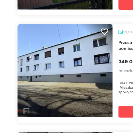
52,10
Przestronne 2-pokojowe mieszkanie z garażem i
pomies
349 0
mieszk
BRAK PR
!Mieszka
spokojna