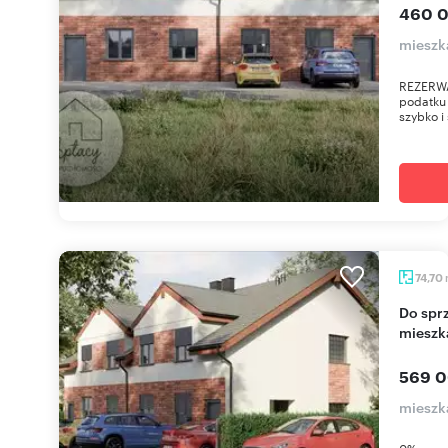
460 0
mieszk
REZERWA
podatku
szybko i
74,70
Do sprzedania nowoczesne 3-pokojowe
mieszka
569 0
mieszk