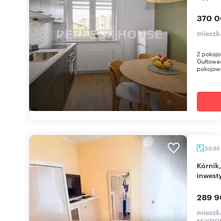
370 0
mieszk
2 pokojo
Gułtowa
pokojowe
20,85
Kórnik, centrum, 20,85 m², umeblowane,
inwest
289 9
mieszk
MiKRO