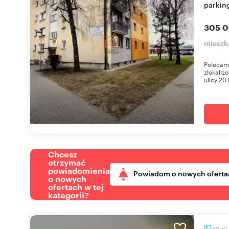
parkin
305 0
mieszk
Polecam
zlokaliz
ulicy 20 
Chcesz
otrzymać
powiadomienia
Powiadom o nowych oferta
o nowych
ofertach w tej
kategorii?
m
42
2