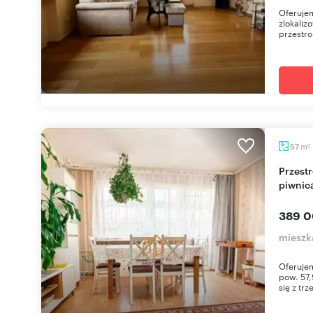
Oferuje
zlokaliz
przestro
m
57
2
Przestronne 3-pokojowe mieszkanie z balkonem i
piwnic
389 0
mieszk
Oferujem
pow. 57,
się z trze