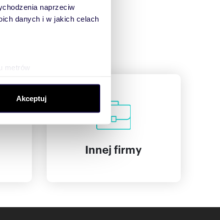
 wychodzenia naprzeciw
ch danych i w jakich celach
ku metrów
(fingerprinting, czyli
Akceptuj
sne preferencje w
sekcji
j chwili.
ołecznościowe i analizować
Innej firmy
artnerom społecznościowym,
anymi od Ciebie lub