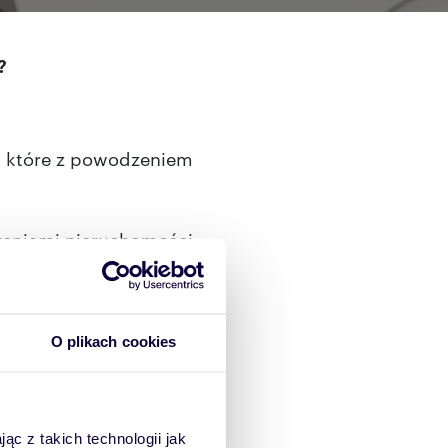
?
b, które z powodzeniem
szeniami nieruchomości
 odwiedza ponad 2 mln
O plikach cookies
Dowiedz się więcej
ąc z takich technologii jak