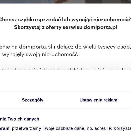
Chcesz szybko sprzedać lub wynająć nieruchomość
Skorzystaj z oferty serwisu domiporta.pl
enie na domiporta.pl i dołącz do wielu tysięcy osó
b wynajęły swoją nieruchomość
 to jeden z największych polskich serwisów z ogło
kszamy swój zasięg. Każdego miesiąca nasz serwis
w
Szczegóły
Ustawienia reklam
Virtual Home Staging i popraw jakość
nie Twoich danych
szenia
erami
przetwarzamy Twoje osobiste dane, np. adres IP, korzystaj