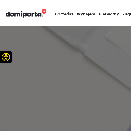
Sprzedaż
Wynajem
Pierwotny
Zag
Otwórz pasek narzędzi