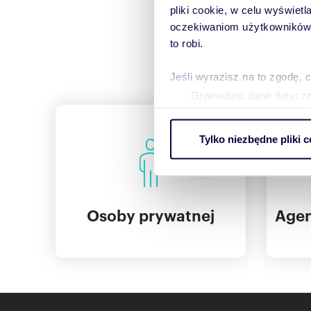
pliki cookie, w celu wyświet
oczekiwaniom użytkowników i
to robi.
Jeśli wyrazisz na to zgodę, 
Gromadzić dane dotycząc
Identyfikować Twoje urzą
wirtualny odcisk palca)
Tylko niezbędne pliki c
Dowiedz się więcej odnośnie
szczegółów
. W Deklaracji 
Wykorzystujemy pliki cookie 
Osoby prywatnej
Agen
ruch w naszej witrynie. Inf
reklamowym i analitycznym. 
uzyskanymi podczas korzysta