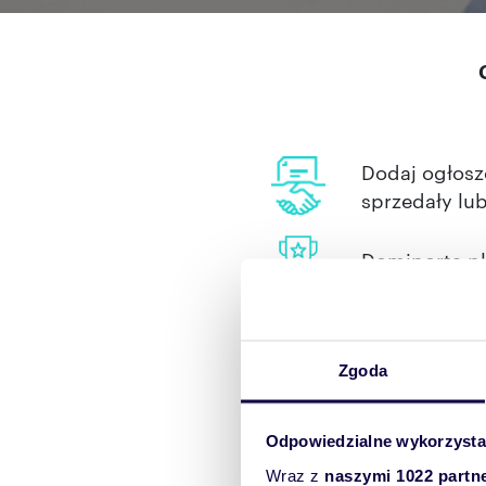
Dodaj ogłosz
sprzedały lu
Domiporta.pl
Co roku zwię
użytkownikó
Zgoda
Skorzystaj z 
Odpowiedzialne wykorzysta
swojego ogło
Wraz z
naszymi 1022 partn