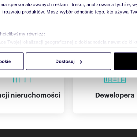
lania spersonalizowanych reklam i treści, analizowania tychże,
 rozwoju produktów. Masz wybór odnośnie tego, kto używa Twoi
Kupuję ogłoszenie dla:
chcielibyśmy również:
e Twojej lokalizacji geograficznej z dokładnością nawet do kil
dzenie, aktywnie analizując charakteryzującego je zbiory danych 
ookie
Dostosuj
 tego, jak Twoje osobiste dane są przetwarzane oraz ustaw wła
plików cookie możesz zmienić lub wycofać swoją zgodę w dowolne
do spersonalizowania treści i reklam, aby oferować funkcje sp
Dewelopera
cji nieruchomości
ormacje o tym, jak korzystasz z naszej witryny, udostępniamy p
Partnerzy mogą połączyć te informacje z innymi danymi otrzym
nia z ich usług.