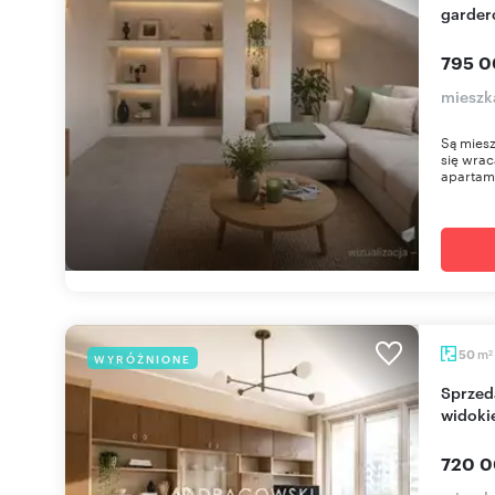
garder
795 0
mieszka
Są miesz
się wrac
apartame
m
50
WYRÓŻNIONE
2
Sprzedam 3-pokojowe mieszkanie z dużą loggią i
widoki
720 0