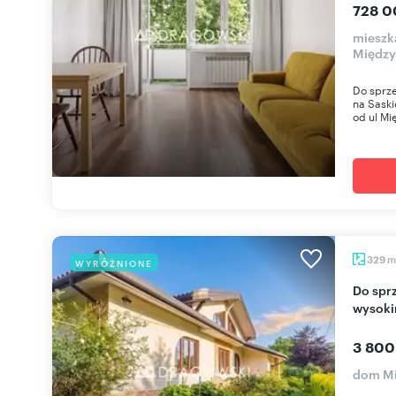
728 0
mieszk
Międz
Do sprze
na Saski
od ul Mi
m
329
WYRÓŻNIONE
Do sprzedania przestronny dom 329 m² z
wysoki
3 800
dom M