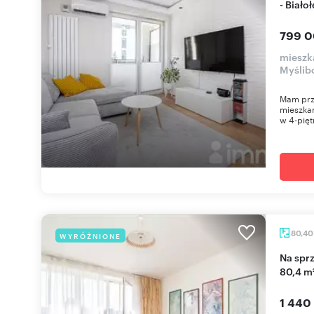
- Biało
799 0
mieszk
Myślib
Mam prz
mieszkan
w 4-pię
80,4
WYRÓŻNIONE
Na sprzedaż przestronne 4-pokojowe mieszkanie
80,4 m²
1 440