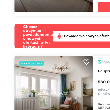
Chcesz
otrzymać
powiadomienia
Powiadom o nowych oferta
o nowych
ofertach w tej
kategorii?
30,9
WYRÓŻNIONE
Do sp
530 0
mieszk
Duniko
Dunikows
NIERUCH