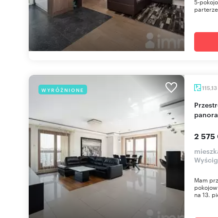
5-pokoj
parterze 
115,13
WYRÓŻNIONE
Przestronny 4-pokojowy apartament z
panora
2 575
mieszk
Wyści
Mam prz
pokojow
na 13. p