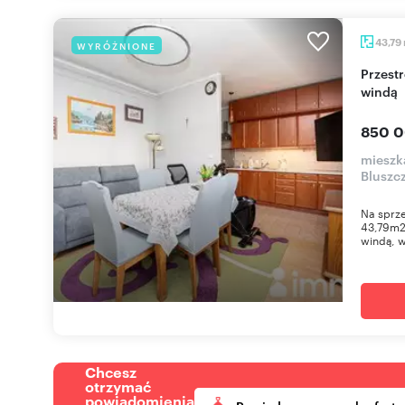
43,79
WYRÓŻNIONE
Przestronne 2-pokojowe mieszkanie z balkonem i
windą
850 0
mieszk
Bluszc
Na sprz
43,79m2,
windą, 
Chcesz
otrzymać
powiadomienia