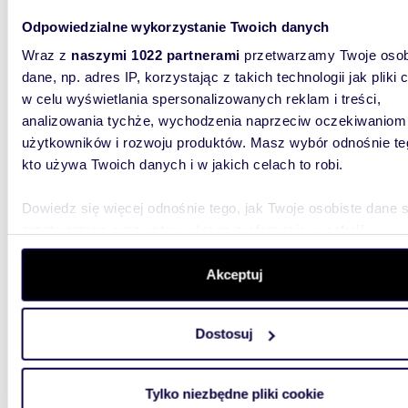
osób cen
Odpowiedzialne wykorzystanie Twoich danych
Wraz z
naszymi 1022 partnerami
przetwarzamy Twoje osob
dane, np. adres IP, korzystając z takich technologii jak pliki 
w celu wyświetlania spersonalizowanych reklam i treści,
analizowania tychże, wychodzenia naprzeciw oczekiwaniom
użytkowników i rozwoju produktów. Masz wybór odnośnie te
41,50
WYRÓŻNIONE
kto używa Twoich danych i w jakich celach to robi.
Sprzedam 2-pokojowe mieszkanie 41,5 m² z
loggią 
Dowiedz się więcej odnośnie tego, jak Twoje osobiste dane 
przetwarzane oraz ustaw własne preferencje w
sekcji
595 0
szczegółów
. W Deklaracji plików cookie możesz zmienić lu
mieszk
wycofać swoją zgodę w dowolnej chwili.
Akceptuj
Ander
Wykorzystujemy pliki cookie do spersonalizowania treści i r
Bielany I
Dostosuj
NIERUCH
aby oferować funkcje społecznościowe i analizować ruch w 
piętrowy
witrynie. Informacje o tym, jak korzystasz z naszej witryny,
udostępniamy partnerom społecznościowym, reklamowym i
Tylko niezbędne pliki cookie
analitycznym. Partnerzy mogą połączyć te informacje z inn