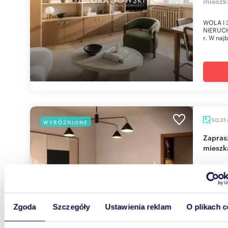
mieszk
WOLA I 
NIERUCH
r. W najb
50,31
WYRÓŻNIONE
Zapraszam do obejrzenia 2-pokojowego
mieszk
960 0
mieszka
Narod
Zgoda
Szczegóły
Ustawienia reklam
O plikach c
Metro St
NIERUCH