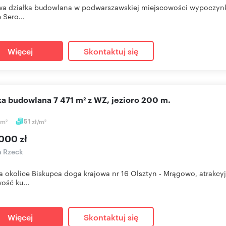
wa działka budowlana w podwarszawskiej miejscowości wypoczynk
 Sero...
Więcej
Skontaktuj się
łka budowlana 7 471 m² z WZ, jezioro 200 m.
m
51
zł/m
2
2
000 zł
a Rzeck
 okolice Biskupca doga krajowa nr 16 Olsztyn - Mrągowo, atrakc
ość ku...
Więcej
Skontaktuj się