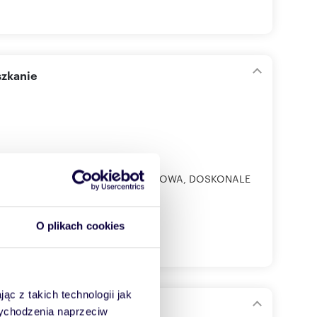
szkanie
 4 samochody I Dwa kominkiWYJĄTKOWA, DOSKONALE
O plikach cookies
ąc z takich technologii jak
 wychodzenia naprzeciw