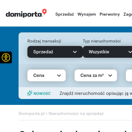
Sprzedaż
Wynajem
Pierwotny
Zag
Rodzaj transakcji
Typ nieruchomości
Sprzedaż
Wszystkie
Otwórz pasek narzędzi
Cena
Cena za m²
Znajdź nieruchomość opisując ją 
NOWOŚĆ
›
Domiporta.pl
Nieruchomości na sprzedaż