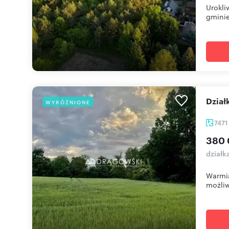
Urokli
gminie
Dzia
WYRÓŻNIONE
7471
380 
działk
Warmia
możliw