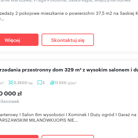
zedaży 2 pokojowe mieszkanie o powierzchni 37,5 m2 na Saskiej K
...
Więcej
Skontaktuj się
sprzedania przestronny dom 329 m² z wysokim salonem i
m
0,2500
ha
5
11 550
zł/m
2
2
0 000 zł
ilanówek
arterowy I Salon 6m wysokości I Kominek I Duży ogród I Gara
RSZAWSKIM MILANÓWKUOPIS NIE...