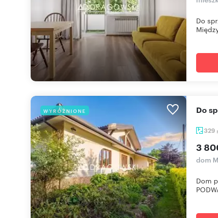
Do spr
Między
Do 
WYRÓŻNIONE
329
3 80
dom M
Dom p
PODWA