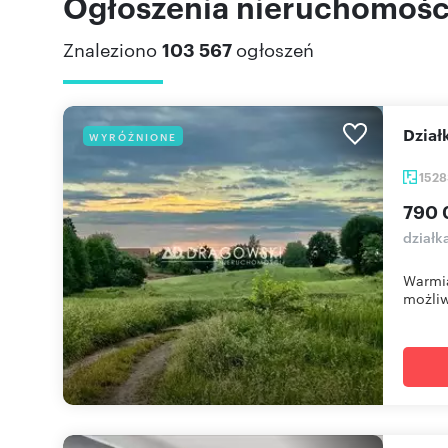
Ogłoszenia nieruchomości
Znaleziono
103 567
ogłoszeń
Dzia
WYRÓŻNIONE
152
790 
działk
Warmia
możliw