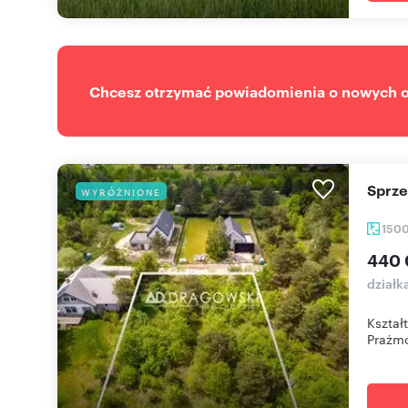
Chcesz otrzymać powiadomienia o nowych of
Sprz
WYRÓŻNIONE
150
440 
działk
Kształ
Prażmó