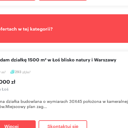
ertach w tej kategorii?
edam działkę 1500 m² w Łoś blisko natury i Warszawy
0
m
293
zł/m
2
2
000 zł
a Łoś
tna działka budowlana o wymiarach 30X45 położona w kameralnej
w.Miejscowy plan zag...
Więcej
Skontaktuj się