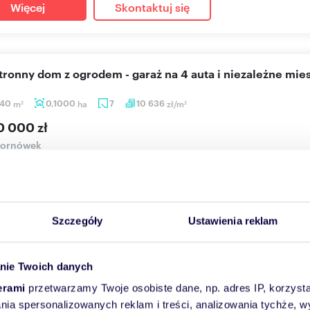
Więcej
Skontaktuj się
stronny dom z ogrodem - garaż na 4 auta i niezależne mie
,40
m
0,1000
ha
7
10 636
zł/m
2
2
0 000 zł
ornówek
 ogrodem I Hornówek I 366m2 I Dodatkowy budynek I Garaż na
JEKTOWANA NIE...
Szczegóły
Ustawienia reklam
Więcej
Skontaktuj się
nie Twoich danych
erami
przetwarzamy Twoje osobiste dane, np. adres IP, korzystaj
przedania jasne 30,9 m² z balkonem i metrem
lania spersonalizowanych reklam i treści, analizowania tychże,