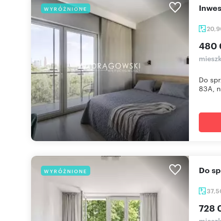
Inwe
WYRÓŻNIONE
20,
480 
mieszk
Do spr
83A, n
Do s
WYRÓŻNIONE
37,
728 
mieszk