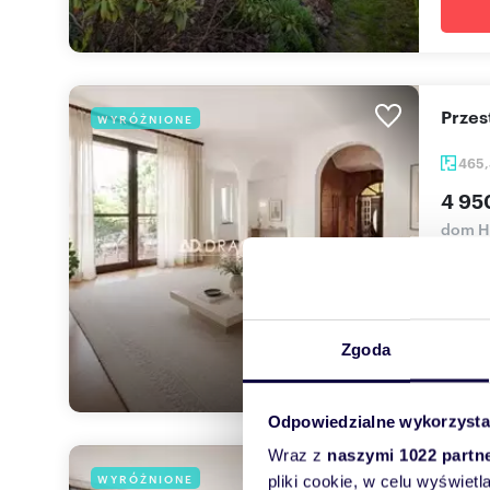
Prze
WYRÓŻNIONE
465
4 95
dom H
Dom z
ZAPRO
Zgoda
Odpowiedzialne wykorzysta
Wraz z
naszymi 1022 partn
Do s
WYRÓŻNIONE
pliki cookie, w celu wyświet