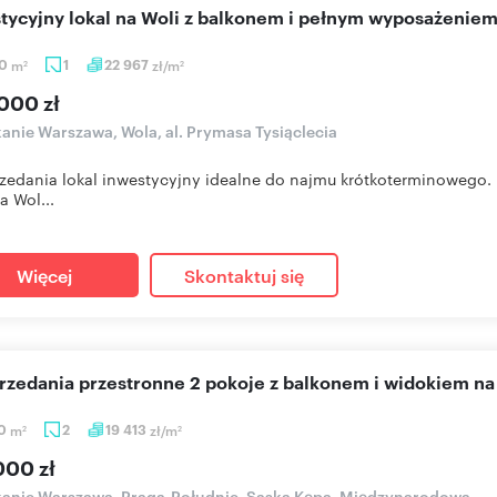
stycyjny lokal na Woli z balkonem i pełnym wyposażenie
90
m
1
22 967
zł/m
2
2
000 zł
anie Warszawa, Wola, al. Prymasa Tysiąclecia
zedania lokal inwestycyjny idealne do najmu krótkoterminowego.
a Wol...
Więcej
Skontaktuj się
przedania przestronne 2 pokoje z balkonem i widokiem na
50
m
2
19 413
zł/m
2
2
000 zł
anie Warszawa, Praga-Południe, Saska Kępa, Międzynarodowa