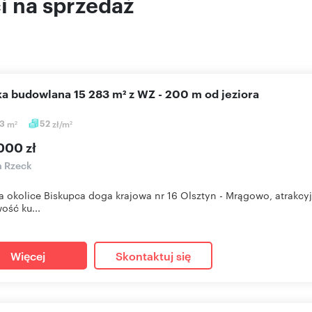
 na sprzedaż
łka budowlana 15 283 m² z WZ - 200 m od jeziora
83
m
52
zł/m
2
2
000 zł
a Rzeck
 okolice Biskupca doga krajowa nr 16 Olsztyn - Mrągowo, atrakc
ość ku...
Więcej
Skontaktuj się