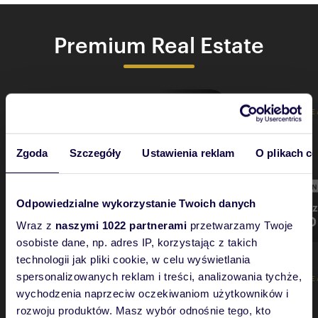
Premium Real Estate
PREMIUM REAL ESTATE
PREMIUM RE
Zgoda
Szczegóły
Ustawienia reklam
O plikach c
KOLECZKOWO
COSTA BLA
Odpowiedzialne wykorzystanie Twoich danych
2
Dom na sprzedaż 300m
Dom na spr
4 500 000 zł
5 377 500 
Wraz z
naszymi 1022 partnerami
przetwarzamy Twoje
osobiste dane, np. adres IP, korzystając z takich
technologii jak pliki cookie, w celu wyświetlania
spersonalizowanych reklam i treści, analizowania tychże,
PREMIUM REAL ESTATE
PREMIUM RE
wychodzenia naprzeciw oczekiwaniom użytkowników i
rozwoju produktów. Masz wybór odnośnie tego, kto