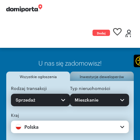
Dodaj
ogłoszenie
U nas się zadomowisz!
Wszystkie ogłoszenia
Inwestycje deweloperów
Rodzaj transakcji
Typ nieruchomości
Sprzedaż
Mieszkanie
Kraj
Polska