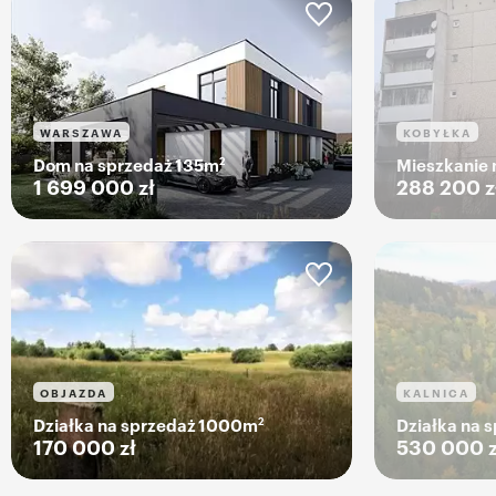
WARSZAWA
KOBYŁKA
2
Dom na sprzedaż 135m
Mieszkanie 
1 699 000 zł
288 200 z
OBJAZDA
KALNICA
2
Działka na sprzedaż 1000m
Działka na
170 000 zł
530 000 z