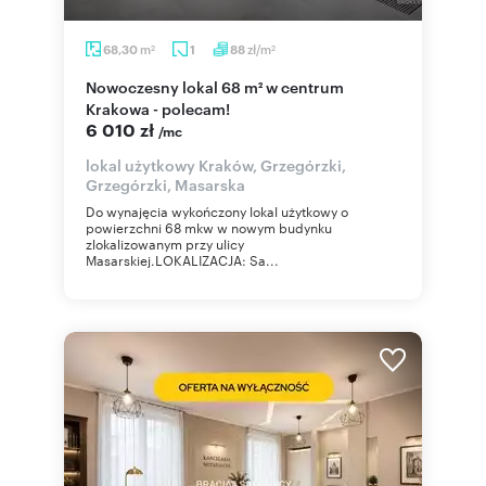
m
zł/m
68,30
1
88
2
2
Nowoczesny lokal 68 m² w centrum
Krakowa - polecam!
6 010 zł
/mc
lokal użytkowy Kraków, Grzegórzki,
Grzegórzki, Masarska
Do wynajęcia wykończony lokal użytkowy o
powierzchni 68 mkw w nowym budynku
zlokalizowanym przy ulicy
Masarskiej.LOKALIZACJA: Sa...