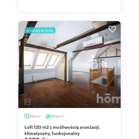
WYRÓŻNIONE
m
zł/m
120
29
2
2
Loft 120 m2 z możliwością aranżacji,
klimatyczny, funkcjonalny