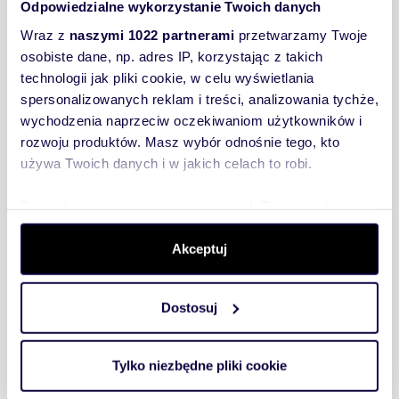
Odpowiedzialne wykorzystanie Twoich danych
.PDF
Wraz z
naszymi 1022 partnerami
przetwarzamy Twoje
osobiste dane, np. adres IP, korzystając z takich
technologii jak pliki cookie, w celu wyświetlania
Wypowiedzenie umowy
.DOC
najmu na czas określony
spersonalizowanych reklam i treści, analizowania tychże,
wychodzenia naprzeciw oczekiwaniom użytkowników i
.PDF
rozwoju produktów. Masz wybór odnośnie tego, kto
używa Twoich danych i w jakich celach to robi.
Prokokół zdawczo
.DOC
odbiorczy po zakończeniu
Dowiedz się więcej odnośnie tego, jak Twoje osobiste
najmu
dane są przetwarzane oraz ustaw własne preferencje w
.PDF
sekcji szczegółów
. W Deklaracji plików cookie możesz
Akceptuj
zmienić lub wycofać swoją zgodę w dowolnej chwili.
Protokół zdawczo
.DOC
Dostosuj
odbiorczy przed
Wykorzystujemy pliki cookie do spersonalizowania treści
rozpoczęciem najmu
i reklam, aby oferować funkcje społecznościowe i
.PDF
analizować ruch w naszej witrynie. Informacje o tym, jak
Tylko niezbędne pliki cookie
korzystasz z naszej witryny, udostępniamy partnerom
społecznościowym, reklamowym i analitycznym.