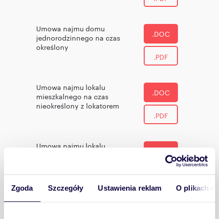
Umowa najmu domu
.DOC
jednorodzinnego na czas
określony
.PDF
Umowa najmu lokalu
.DOC
mieszkalnego na czas
nieokreślony z lokatorem
.PDF
Umowa najmu lokalu
.DOC
mieszkalnego na czas
określony z lokatorem
.PDF
Zgoda
Szczegóły
Ustawienia reklam
O plikach c
Wypowiedzenie umowy
.DOC
najmu na czas nieokreślony