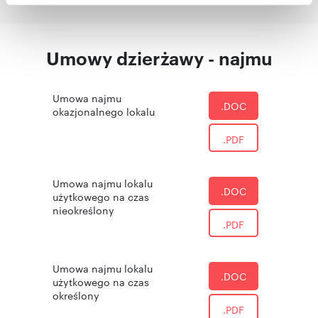
Partnerzy mogą połączyć te informacje z innymi danymi
otrzymanymi od Ciebie lub uzyskanymi podczas
korzystania z ich usług.
Umowy dzierżawy - najmu
Umowa najmu
.DOC
okazjonalnego lokalu
.PDF
Umowa najmu lokalu
.DOC
użytkowego na czas
nieokreślony
.PDF
Umowa najmu lokalu
.DOC
użytkowego na czas
określony
.PDF