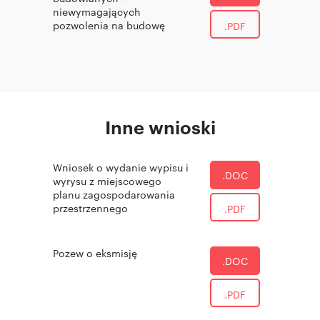
niewymagających
pozwolenia na budowę
.PDF
Inne wnioski
Wniosek o wydanie wypisu i
.DOC
wyrysu z miejscowego
planu zagospodarowania
przestrzennego
.PDF
Pozew o eksmisję
.DOC
.PDF