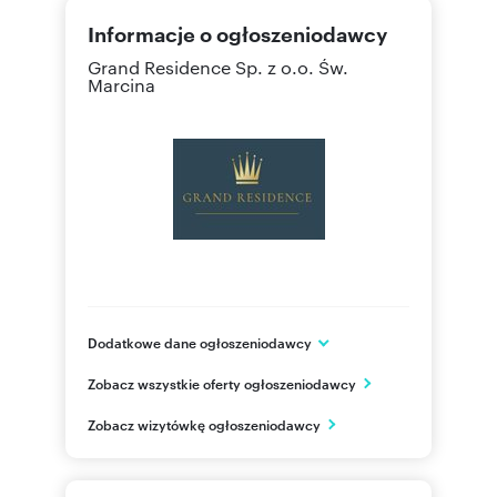
Informacje o ogłoszeniodawcy
Grand Residence Sp. z o.o.
Św.
Marcina
Dodatkowe dane ogłoszeniodawcy
Grand Residence Sp. z o.o.
Zobacz wszystkie oferty ogłoszeniodawcy
Al.. Armii Krajowej 4A
Rzeszów
Zobacz wizytówkę ogłoszeniodawcy
podkarpackie
517 11
Pokaż telefon