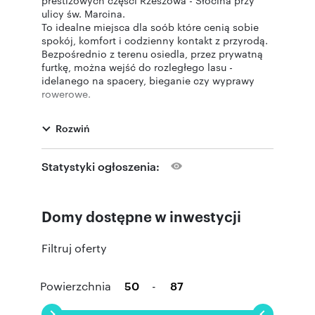
prestiżowych części Rzeszowa - Słocina przy
ulicy św. Marcina.
To idealne miejsca dla soób które cenią sobie
spokój, komfort i codzienny kontakt z przyrodą.
Bezpośrednio z terenu osiedla, przez prywatną
furtkę, można wejść do rozległego lasu -
idelanego na spacery, bieganie czy wyprawy
rowerowe.
Dzięki temu mieszkańcy mają niepowtarzalną
mozliwość cieszenia się urokami natury tuż za
Rozwiń
progiem swojego domu.
Otoczenie wyróżnia się spokojem i kameralnym
charakterem, a jednocześnie zapewnia dogodny
Statystyki ogłoszenia:
dostęp do centrum miasta i jego atrakcji.
W okolicy znajdziesz wszystko czego
potrzebujesz, szkoła podstawowa, przedszkola,
Domy dostępne w inwestycji
żłobki, place zabaw, kościół, sklepy spożywcze,
punkty usługowe oraz opiekę medyczną.
Atutem inwestycji jest również wysoki standard
Filtruj oferty
wykończenia lokali.
Powierzchnia
-