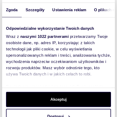
83,15 m
4
795 035 zł
2
Zgoda
Szczegóły
Ustawienia reklam
O plikach c
68,33 m
3
614 471 zł
2
Odpowiedzialne wykorzystanie Twoich danych
50,16 m
3
476 456 zł
2
Wraz z
naszymi 1022 partnerami
przetwarzamy Twoje
osobiste dane, np. adres IP, korzystając z takich
68,33 m
technologii jak pliki cookie, w celu wyświetlania
3
614 471 zł
2
spersonalizowanych reklam i treści, analizowania tychże,
wychodzenia naprzeciw oczekiwaniom użytkowników i
rozwoju produktów. Masz wybór odnośnie tego, kto
używa Twoich danych i w jakich celach to robi.
Wyślij
wiadomość
Dowiedz się więcej odnośnie tego, jak Twoje osobiste
dane są przetwarzane oraz ustaw własne preferencje w
To najlepszy
sekcji szczegółów
. W Deklaracji plików cookie możesz
Akceptuj
sposób, aby
zmienić lub wycofać swoją zgodę w dowolnej chwili.
właściciel
Dostosuj