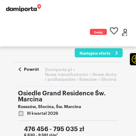
Dodaj
ogłoszenie
Następna oferta
Powrót
›
Domiporta.pl
›
Nowe nieruchomości
Nowe domy
›
›
›
podkarpackie
Rzeszów
Słocina
Osiedle Grand Residence Św.
Marcina
Rzeszów
,
Słocina
,
Św. Marcina
III kwartał 2026
476 456 - 795 035
zł
8 830 - 9 561 zł/m
2