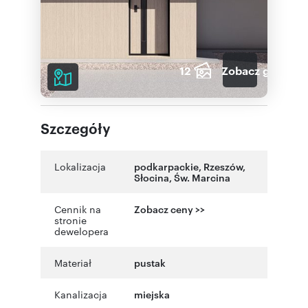
12
Zobacz galerię
Szczegóły
Lokalizacja
podkarpackie
,
Rzeszów
,
Słocina
,
Św. Marcina
Cennik na
Zobacz ceny >>
stronie
dewelopera
Materiał
pustak
Kanalizacja
miejska