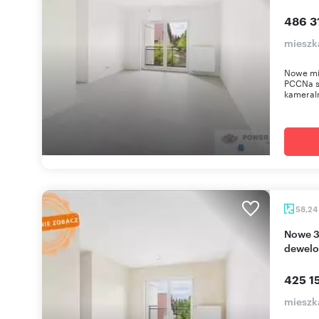
486 31
mieszk
Nowe mie
PCCNa s
kameral
58,24
Nowe 3-pokojowe mieszkanie z balkonem, stan
dewelo
425 15
mieszk