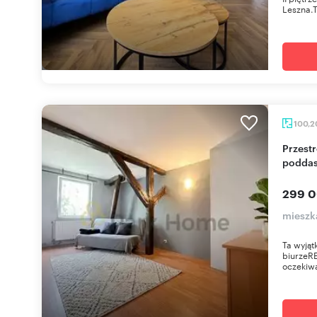
Leszna.T
100,
Przestronne 4-pokojowe mieszkanie na
poddas
299 0
mieszka
Ta wyjąt
biurzeR
oczekiwa