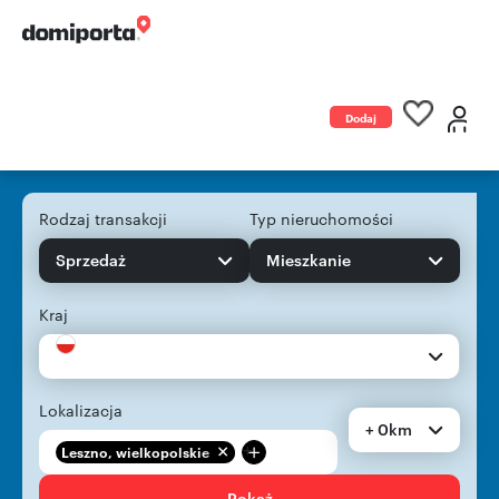
Dodaj
ogłoszenie
Rodzaj transakcji
Typ nieruchomości
Sprzedaż
Mieszkanie
Kraj
Lokalizacja
+ 0km
+
Leszno, wielkopolskie
Pokaż