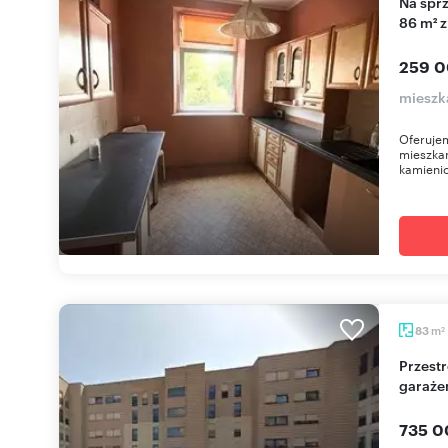
Na sprzedaż przestronne 3-pokojowe mieszkanie
86 m² 
259 0
mieszk
Oferujem
mieszkan
kamienic
m
83
2
Przestronne 4-pokojowe mieszkanie z tarasem i
garaż
735 0