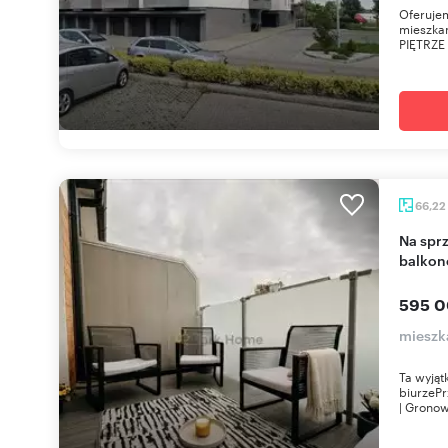
Oferuje
mieszka
PIĘTRZE
66,22
Na sprzedaż nowoczesne 3 sypialnie z tarasem i
balko
595 0
mieszk
Ta wyjąt
biurzePr
| Gronow