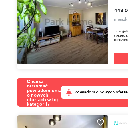
449 0
mieszk
Ta wyjąt
sprzedaż
położone 
Chcesz
otrzymać
powiadomienia
Powiadom o nowych oferta
o nowych
ofertach w tej
kategorii?
32,86