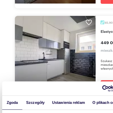
65,9
Elasty
449 0
mieszka
Szukasz 
mieszka
własnych
Zgoda
Szczegóły
Ustawienia reklam
O plikach c
62,25