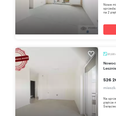
Nowe mie
sprzedaż
na 2 pięt
61,68
Nowoczesne 3-pokojowe mieszkanie bez PCC w
Leszni
526 2
mieszk
Na sprz
piętrze
Święciec