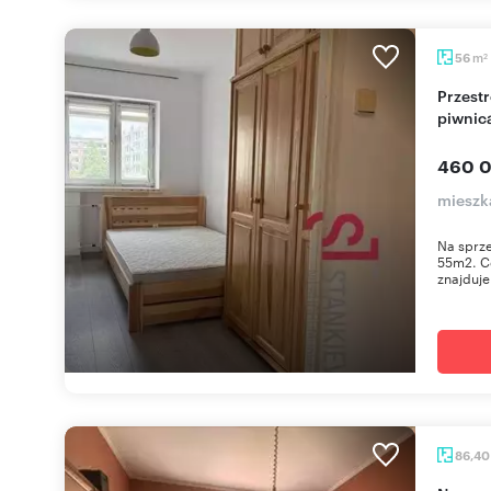
m
56
2
Przestronne 3-pokojowe mieszkanie z balkonem i
piwnic
460 0
mieszk
Na sprz
55m2. C
znajduje 
86,4