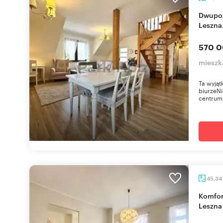
Dwupoziomowe mieszkanie 4 pok. w centrum
Leszna
570 0
mieszk
Ta wyjąt
biurzeNi
centrum 
45,34
Komfortowe 2-pokojowe mieszkanie w centrum
Leszna