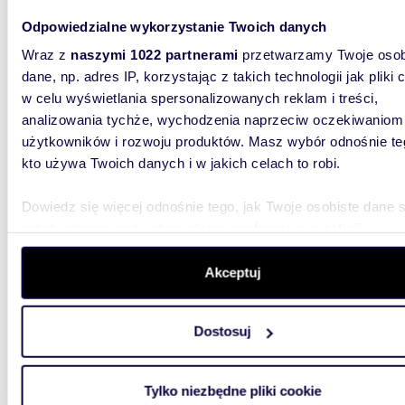
REZER
Odpowiedzialne wykorzystanie Twoich danych
Wraz z
naszymi 1022 partnerami
przetwarzamy Twoje osob
379 0
dane, np. adres IP, korzystając z takich technologii jak pliki 
mieszk
w celu wyświetlania spersonalizowanych reklam i treści,
analizowania tychże, wychodzenia naprzeciw oczekiwaniom
Szukasz 
własnych
użytkowników i rozwoju produktów. Masz wybór odnośnie te
sprzedaż
kto używa Twoich danych i w jakich celach to robi.
Dowiedz się więcej odnośnie tego, jak Twoje osobiste dane 
przetwarzane oraz ustaw własne preferencje w
sekcji
szczegółów
. W Deklaracji plików cookie możesz zmienić lu
wycofać swoją zgodę w dowolnej chwili.
Akceptuj
59,50
Wykorzystujemy pliki cookie do spersonalizowania treści i r
Sprzedam przestronne 3-pokojowe mieszkanie
Dostosuj
aby oferować funkcje społecznościowe i analizować ruch w 
po rem
witrynie. Informacje o tym, jak korzystasz z naszej witryny,
udostępniamy partnerom społecznościowym, reklamowym i
395 0
Tylko niezbędne pliki cookie
analitycznym. Partnerzy mogą połączyć te informacje z inn