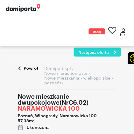
Dodaj
ogłoszenie
Następna oferta
Powrót
›
Domiporta.pl
›
Nowe nieruchomości
›
›
Nowe mieszkania
wielkopolskie
poznański
Nowe mieszkanie
dwupokojowe(NrC6.02)
NARAMOWICKA 100
Poznań
,
Winogrady
,
Naramowicka 100
-
57,38m
2
Ukończona