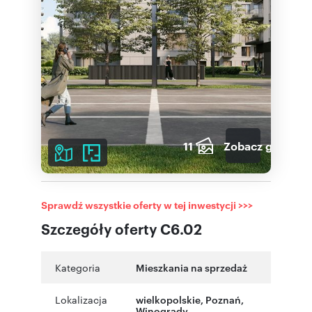
11
Zobacz galerię
Sprawdź wszystkie oferty w tej inwestycji >>>
Szczegóły oferty C6.02
Kategoria
Mieszkania na sprzedaż
Lokalizacja
wielkopolskie
, Poznań
,
Winogrady
,