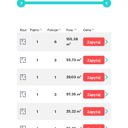
Zapraszamy na spotkanie, podczas którego
wejdziemy na budowę i zaprezentujemy
interesujące mieszkania.
Rzut
Piętro
Pokoje
Pow.
Cena
Numer oferty: C6.02
155,38
1
6
Zapytaj
m
2
o cenę
55,73 m
1
3
Zapytaj
2
o cenę
29,03 m
1
1
Zapytaj
2
o cenę
97,35 m
1
3
Zapytaj
2
o cenę
25,22 m
1
1
Zapytaj
2
o cenę
2