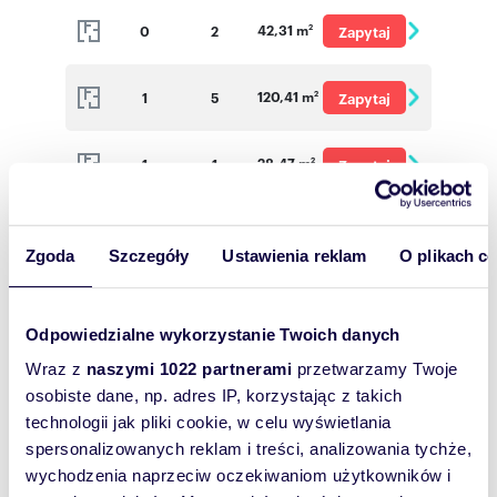
42,31 m
0
2
Zapytaj
2
o cenę
120,41 m
1
5
Zapytaj
2
o cenę
28,47 m
1
1
Zapytaj
2
o cenę
28,77 m
1
1
Zapytaj
2
Zgoda
Szczegóły
Ustawienia reklam
O plikach c
o cenę
116,37 m
1
4
Zapytaj
2
o cenę
Odpowiedzialne wykorzystanie Twoich danych
111,04 m
1
3
Zapytaj
2
Wraz z
naszymi 1022 partnerami
przetwarzamy Twoje
osobiste dane, np. adres IP, korzystając z takich
o cenę
technologii jak pliki cookie, w celu wyświetlania
74,55 m
1
3
Zapytaj
2
spersonalizowanych reklam i treści, analizowania tychże,
o cenę
wychodzenia naprzeciw oczekiwaniom użytkowników i
38,80 m
1
1
2