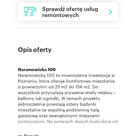
Sprawdź ofertę usług
remontowych
Opis oferty
Naramowicka 100
Naramowicka 100 to nowoczesna inwestycja w
Poznaniu, która oferuje komfortowe mieszkania
o powierzchni od 25 m2 do 154 m2. Do
wszystkich przynależą prywatne strefy relaksu –
balkony lub ogródki. W ramach projektu
jednocześnie powstają cztery budynki
mieszkalne ze wspólną podziemną halą
garażową oraz zewnętrznymi miejscami
postojowymi. Na parterach dwóch budynków od
strony ulicy powstaną także lokale usługowo-
handlowe. Oferujemy również zakup mieszkania
Rozwiń