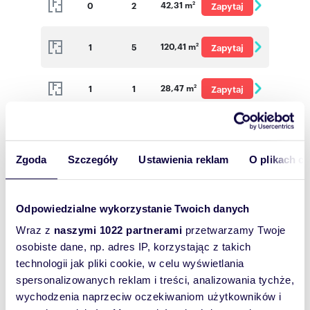
42,31 m
0
2
Zapytaj
2
o cenę
120,41 m
1
5
Zapytaj
2
o cenę
28,47 m
1
1
Zapytaj
2
o cenę
28,77 m
1
1
Zapytaj
2
o cenę
Zgoda
Szczegóły
Ustawienia reklam
O plikach c
116,37 m
1
4
Zapytaj
2
o cenę
Odpowiedzialne wykorzystanie Twoich danych
111,04 m
1
3
Zapytaj
2
Wraz z
naszymi 1022 partnerami
przetwarzamy Twoje
o cenę
osobiste dane, np. adres IP, korzystając z takich
74,55 m
1
3
Zapytaj
2
technologii jak pliki cookie, w celu wyświetlania
o cenę
spersonalizowanych reklam i treści, analizowania tychże,
38,80 m
1
1
Zapytaj
wychodzenia naprzeciw oczekiwaniom użytkowników i
2