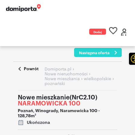
Dodaj
ogłoszenie
Następna oferta
Powrót
›
Domiporta.pl
›
Nowe nieruchomości
›
›
Nowe mieszkania
wielkopolskie
poznański
Nowe mieszkanie(NrC2.10)
NARAMOWICKA 100
Poznań
,
Winogrady
,
Naramowicka 100
-
128,78m
2
Ukończona