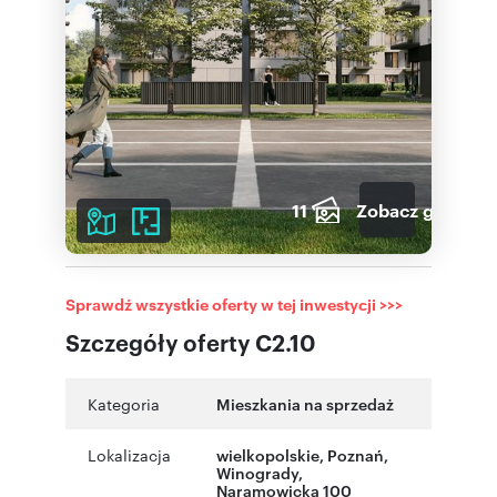
11
Zobacz galerię
Sprawdź wszystkie oferty w tej inwestycji >>>
Szczegóły oferty C2.10
Kategoria
Mieszkania na sprzedaż
Lokalizacja
wielkopolskie
, Poznań
,
Winogrady
,
Naramowicka 100