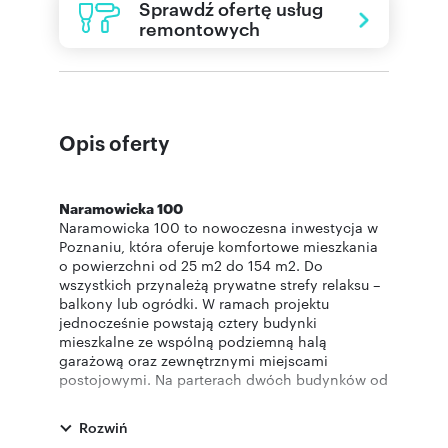
Sprawdź ofertę usług
remontowych
Opis oferty
Naramowicka 100
Naramowicka 100 to nowoczesna inwestycja w
Poznaniu, która oferuje komfortowe mieszkania
o powierzchni od 25 m2 do 154 m2. Do
wszystkich przynależą prywatne strefy relaksu –
balkony lub ogródki. W ramach projektu
jednocześnie powstają cztery budynki
mieszkalne ze wspólną podziemną halą
garażową oraz zewnętrznymi miejscami
postojowymi. Na parterach dwóch budynków od
strony ulicy powstaną także lokale usługowo-
handlowe. Oferujemy również zakup mieszkania
Rozwiń
z możliwością wygodnego wykończenia pod