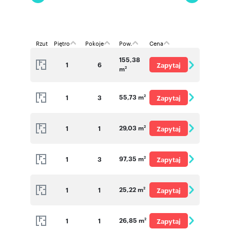
wejdziemy na budowę i zaprezentujemy
interesujące mieszkania.
Rzut
Piętro
Pokoje
Pow.
Cena
Numer oferty: C2.10
155,38
1
6
Zapytaj
m
2
o cenę
55,73 m
1
3
Zapytaj
2
o cenę
29,03 m
1
1
Zapytaj
2
o cenę
97,35 m
1
3
Zapytaj
2
o cenę
25,22 m
1
1
Zapytaj
2
o cenę
26,85 m
1
1
Zapytaj
2