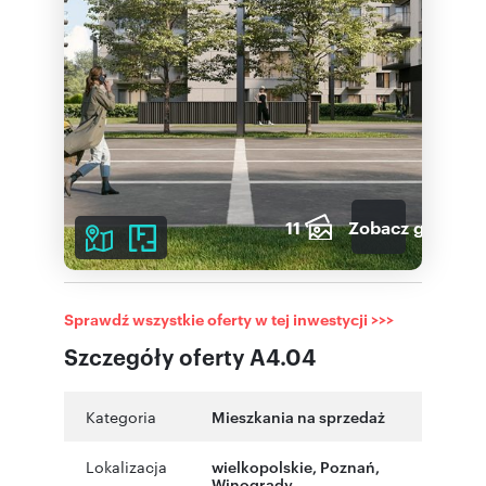
11
Zobacz galerię
Sprawdź wszystkie oferty w tej inwestycji >>>
Szczegóły oferty A4.04
Kategoria
Mieszkania na sprzedaż
Lokalizacja
wielkopolskie
, Poznań
,
Winogrady
,