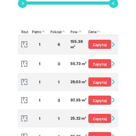
Zapraszamy na spotkanie, podczas którego
wejdziemy na budowę i zaprezentujemy
interesujące mieszkania.
Rzut
Piętro
Pokoje
Pow.
Cena
Numer oferty: A4.04
155,38
1
6
Zapytaj
m
2
o cenę
55,73 m
1
3
Zapytaj
2
o cenę
29,03 m
1
1
Zapytaj
2
o cenę
97,35 m
1
3
Zapytaj
2
o cenę
25,22 m
1
1
Zapytaj
2
o cenę
2