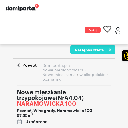
Dodaj
ogłoszenie
Następna oferta
Powrót
›
Domiporta.pl
›
Nowe nieruchomości
›
›
Nowe mieszkania
wielkopolskie
poznański
Nowe mieszkanie
trzypokojowe(NrA4.04)
NARAMOWICKA 100
Poznań
,
Winogrady
,
Naramowicka 100
-
97,35m
2
Ukończona