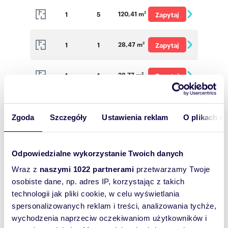
120,41 m
1
5
Zapytaj
2
o cenę
28,47 m
1
1
Zapytaj
2
o cenę
28,77 m
1
1
Zapytaj
2
o cenę
116,37 m
1
4
Zapytaj
2
Zgoda
Szczegóły
Ustawienia reklam
O plikach c
o cenę
111,04 m
1
3
Zapytaj
2
o cenę
Odpowiedzialne wykorzystanie Twoich danych
74,55 m
1
3
Zapytaj
2
Wraz z
naszymi 1022 partnerami
przetwarzamy Twoje
osobiste dane, np. adres IP, korzystając z takich
o cenę
technologii jak pliki cookie, w celu wyświetlania
38,80 m
1
1
Zapytaj
2
spersonalizowanych reklam i treści, analizowania tychże,
o cenę
wychodzenia naprzeciw oczekiwaniom użytkowników i
38,43 m
1
1
2