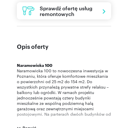
Sprawdź ofertę usług
remontowych
Opis oferty
Naramowicka 100
Naramowicka 100 to nowoczesna inwestycja w
Poznaniu, która oferuje komfortowe mieszkania
o powierzchni od 25 m2 do 154 m2. Do
wszystkich przynależą prywatne strefy relaksu –
balkony lub ogródki. W ramach projektu
jednocześnie powstają cztery budynki
mieszkalne ze wspólną podziemną halą
garażową oraz zewnętrznymi miejscami
postojowymi. Na parterach dwóch budynków od
strony ulicy powstaną także lokale usługowo-
handlowe. Oferujemy również zakup mieszkania
Rozwiń