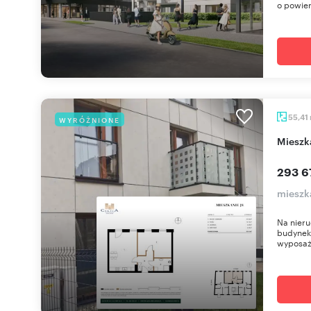
o powier
55,41
WYRÓŻNIONE
miesz
293 6
mieszka
Na nieru
budynek 
wyposaż