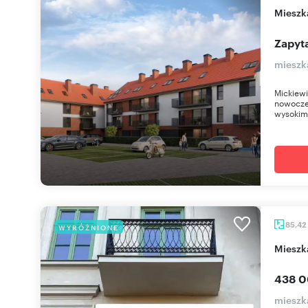
miesz
Zapyta
mieszk
Mickiewi
nowoczes
wysokim
85,42
WYRÓŻNIONE
miesz
438 0
mieszk