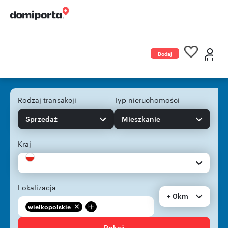
Dodaj
ogłoszenie
Rodzaj transakcji
Typ nieruchomości
Sprzedaż
Mieszkanie
Kraj
Lokalizacja
+ 0km
+
wielkopolskie
Pokaż