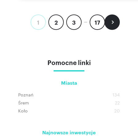
1
2
3
17
Pomocne linki
Miasta
Poznań
134
Śrem
22
Koło
20
Najnowsze inwestycje