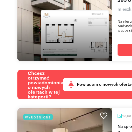
mieszka
Na nieru
budynek 
wyposaż
Chcesz
otrzymać
powiadomienia
Powiadom o nowych oferta
o nowych
ofertach w tej
kategorii?
93,63
WYRÓŻNIONE
Na sprzedaż przestronne 93 m² apartament w
Poznan