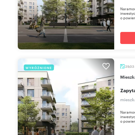
Naramow
inwestyc
o powier
29,03
WYRÓŻNIONE
miesz
Zapyta
mieszk
Naramow
inwestyc
o powier