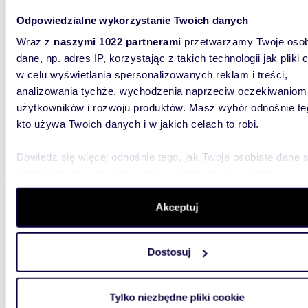
76,26
WYRÓŻNIONE
Odpowiedzialne wykorzystanie Twoich danych
miesz
Wraz z
naszymi 1022 partnerami
przetwarzamy Twoje osob
dane, np. adres IP, korzystając z takich technologii jak pliki 
754 97
w celu wyświetlania spersonalizowanych reklam i treści,
mieszk
analizowania tychże, wychodzenia naprzeciw oczekiwaniom
użytkowników i rozwoju produktów. Masz wybór odnośnie te
Grunwald
Developm
kto używa Twoich danych i w jakich celach to robi.
zarówno d
Dowiedz się więcej odnośnie tego, jak Twoje osobiste dane 
przetwarzane oraz ustaw własne preferencje w
sekcji
szczegółów
. W Deklaracji plików cookie możesz zmienić lu
wycofać swoją zgodę w dowolnej chwili.
Akceptuj
Wykorzystujemy pliki cookie do spersonalizowania treści i r
57,35
WYRÓŻNIONE
Dostosuj
aby oferować funkcje społecznościowe i analizować ruch w 
miesz
witrynie. Informacje o tym, jak korzystasz z naszej witryny,
udostępniamy partnerom społecznościowym, reklamowym i
Tylko niezbędne pliki cookie
602 17
analitycznym. Partnerzy mogą połączyć te informacje z inn