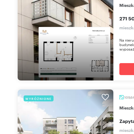
miesz
271 50
mieszka
Na nieru
budynek 
wyposaż
109,6
WYRÓŻNIONE
miesz
Zapyta
mieszk