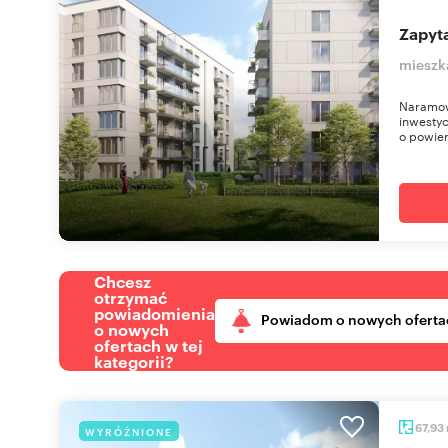
Zapyta
mieszk
Naramow
inwestyc
o powier
Chcesz
otrzymać
powiadomienia
Powiadom o nowych oferta
o nowych
ofertach w tej
kategorii?
67,93
WYRÓŻNIONE