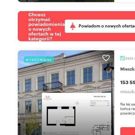
Chcesz
otrzymać
powiadomienia
Powiadom o nowych oferta
o nowych
ofertach w tej
kategorii?
29,15
WYRÓŻNIONE
miesz
153 59
mieszk
Na tej s
końca re
powierzc