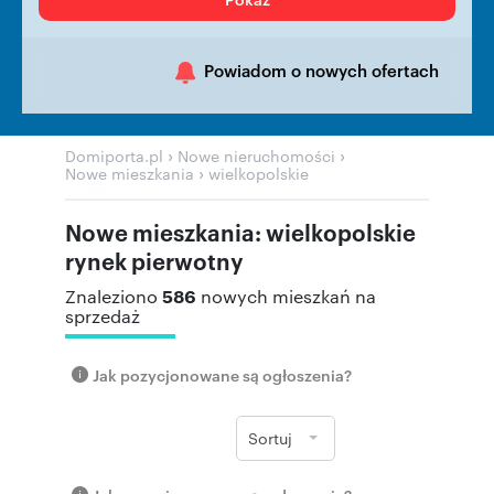
Powiadom o nowych ofertach
›
›
Domiporta.pl
Nowe nieruchomości
›
Nowe mieszkania
wielkopolskie
Nowe mieszkania: wielkopolskie
rynek pierwotny
586
Znaleziono
nowych mieszkań na
sprzedaż
Jak pozycjonowane są ogłoszenia?
Sortuj