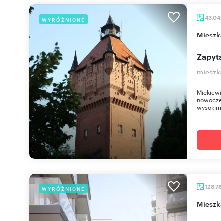
43,04
WYRÓŻNIONE
miesz
Zapyta
mieszk
Mickiewi
nowoczes
wysokim
128,7
WYRÓŻNIONE
miesz