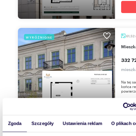
61,52
WYRÓŻNIONE
miesz
332 72
mieszk
Na tej s
końca re
powierzc
Zgoda
Szczegóły
Ustawienia reklam
O plikach c