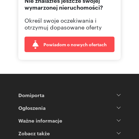
Nie znalazłeś jeszcze swojej
618626
Pokaż telefon
wymarzonej nieruchomości?
Określ swoje oczekiwania i
694 45
Pokaż telefon
otrzymuj dopasowane oferty
Powiadom o nowych ofertach
Domiporta
Ogłoszenia
Ważne informacje
Zobacz także