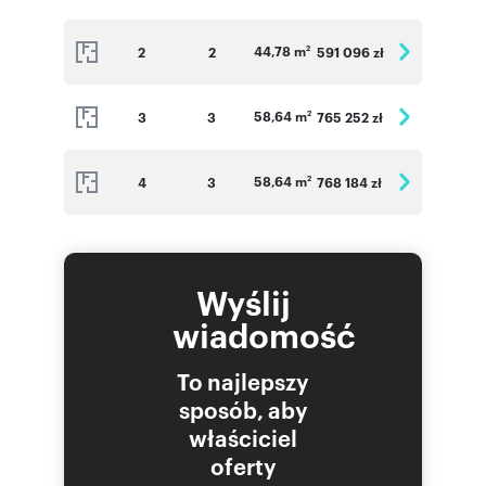
44,78 m
2
2
591 096 zł
2
58,64 m
3
3
765 252 zł
2
58,64 m
4
3
768 184 zł
2
Wyślij
wiadomość
To najlepszy
sposób, aby
właściciel
oferty