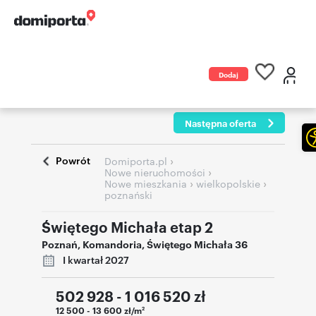
Dodaj
ogłoszenie
Następna oferta
Powrót
›
Domiporta.pl
›
Nowe nieruchomości
›
›
Nowe mieszkania
wielkopolskie
poznański
Świętego Michała etap 2
Poznań
,
Komandoria
,
Świętego Michała 36
I kwartał 2027
502 928 - 1 016 520
zł
12 500 - 13 600 zł/m
2