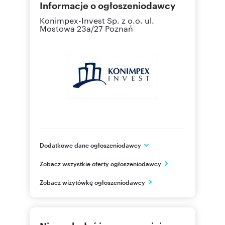
Informacje o ogłoszeniodawcy
Konimpex-Invest Sp. z o.o.
ul.
Mostowa 23a/27 Poznań
Dodatkowe dane ogłoszeniodawcy
Konimpex-Invest Sp. z o.o.
Zobacz wszystkie oferty ogłoszeniodawcy
ul. Hetmańska 27/1
Poznań
Zobacz wizytówkę ogłoszeniodawcy
wielkopolskie
618661
Pokaż telefon