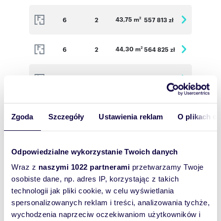
43,75 m
6
2
557 813 zł
2
44,30 m
6
2
564 825 zł
2
77,88 m
6
4
1 012 580 zł
2
43,75 m
7
2
560 000 zł
2
Zgoda
Szczegóły
Ustawienia reklam
O plikach c
44,30 m
7
2
567 040 zł
2
Odpowiedzialne wykorzystanie Twoich danych
Wraz z
naszymi 1022 partnerami
przetwarzamy Twoje
78,80 m
7
3
1 016 520 zł
2
osobiste dane, np. adres IP, korzystając z takich
technologii jak pliki cookie, w celu wyświetlania
43,02 m
8
2
574 317 zł
2
spersonalizowanych reklam i treści, analizowania tychże,
wychodzenia naprzeciw oczekiwaniom użytkowników i