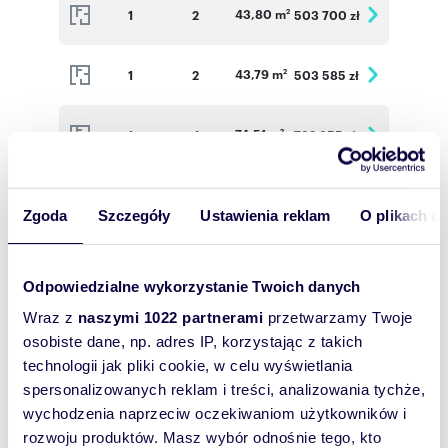
43,80 m
1
2
503 700 zł
2
43,79 m
1
2
503 585 zł
2
74,51 m
1
4
782 355 zł
2
43,14 m
2
2
496 110 zł
2
Zgoda
Szczegóły
Ustawienia reklam
O plikach c
37,91 m
2
2
451 129 zł
2
Odpowiedzialne wykorzystanie Twoich danych
65,17 m
2
3
684 285 zł
2
Wraz z
naszymi 1022 partnerami
przetwarzamy Twoje
osobiste dane, np. adres IP, korzystając z takich
technologii jak pliki cookie, w celu wyświetlania
43,80 m
2
2
503 700 zł
2
spersonalizowanych reklam i treści, analizowania tychże,
wychodzenia naprzeciw oczekiwaniom użytkowników i
43,79 m
2
2
503 585 zł
2
rozwoju produktów. Masz wybór odnośnie tego, kto