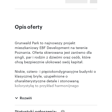
Opis oferty
Grunwald Park to najnowszy projekt
mieszkaniowy EBF Development na terenie
Poznania. Oferta skierowana jest zarówno dla
singli, par i rodzin z dziećmi oraz osób, które
chcą bezpiecznie ulokować swój kapitał.
Niskie, cztero- i pięciokondygnacyjne budynki o
klasycznej bryle, uzupełnione o
charakterystyczne detale i stonowaną
kolorystykę to przykład harmonijnego
połączenia ponadczasowej elegancji
z zastosowaniem nowoczesnych rozwiązań
Rozwiń
technologicznych.
W pierwszym etapie osiedla powstaną 2
Statystyki ogłoszenia: