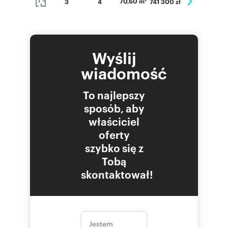
70,60 m
3
4
741 300 zł
Wyślij
wiadomość
To najlepszy
sposób, aby
właściciel
oferty
szybko się z
Tobą
skontaktował!