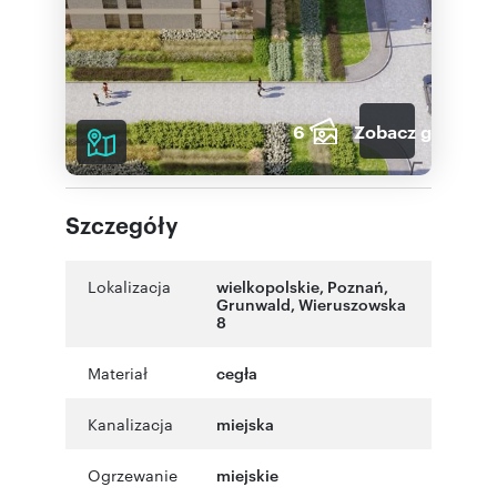
6
Zobacz galerię
Szczegóły
Lokalizacja
wielkopolskie
,
Poznań
,
Grunwald
,
Wieruszowska
8
Materiał
cegła
Kanalizacja
miejska
Ogrzewanie
miejskie