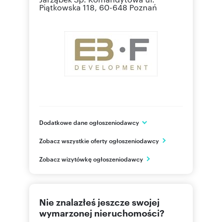
Piątkowska 118, 60-648 Poznań
Dodatkowe dane ogłoszeniodawcy
EBF DEVELOPMENT Elżbieta i Leszek Jarząbek
Zobacz wszystkie oferty ogłoszeniodawcy
Sp. Komandytowa
ul. Bohaterów Westerplatte 24
Zobacz wizytówkę ogłoszeniodawcy
Zielona Góra
lubuskie
669 49
Pokaż telefon
Nie znalazłeś jeszcze swojej
wymarzonej nieruchomości?
603 87
Pokaż telefon