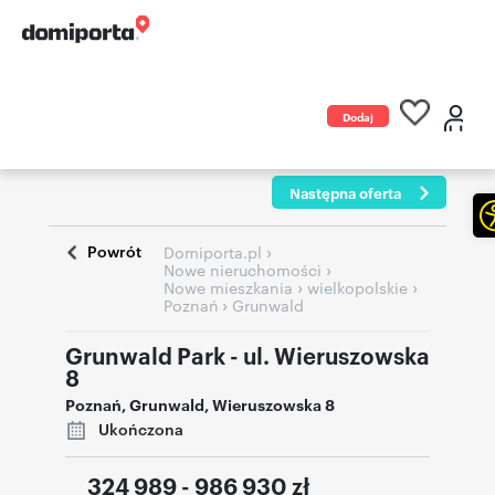
Dodaj
ogłoszenie
Następna oferta
Powrót
›
Domiporta.pl
›
Nowe nieruchomości
›
›
Nowe mieszkania
wielkopolskie
›
Poznań
Grunwald
Grunwald Park - ul. Wieruszowska
8
Poznań
,
Grunwald
,
Wieruszowska 8
Ukończona
324 989 - 986 930
zł