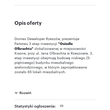
Opis oferty
Domex Deweloper Rzeszów, prezentuje
Państwu 3 etap inwestycji
"Osiedle
Olbrachta"
zlokalizowanej w miejscowości
Krasne, przy ul. Jana Olbrachta w Rzeszowie. 3.
etap inwestycji obejmuję budowę niskiego (5-
piętrowego) budynku mieszkalnego
wielorodzinnego, w którym zaprojektowane
zostało 65 lokali mieszkalnych.
"Osiedle Olbrachta"
to inwestycja
charakteryzująca się doskonałą lokalizacją, jest
Rozwiń
to świetna propozycja dla osób ceniących ciszę,
spokój oraz bliskość terenów zielonych, a
jednocześnie pragnących w szybki i sprawny
Statystyki ogłoszenia:
sposób dotrzeć do centrum Rzeszowa.