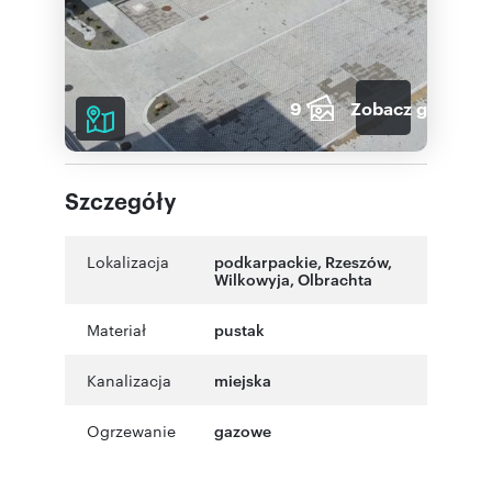
9
Zobacz galerię
Szczegóły
Lokalizacja
podkarpackie
,
Rzeszów
,
Wilkowyja
,
Olbrachta
Materiał
pustak
Kanalizacja
miejska
Ogrzewanie
gazowe