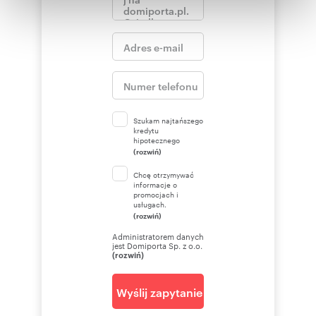
otrzymanymi od Ciebie lub uzyskanymi podczas
korzystania z ich usług.
Szukam najtańszego
kredytu
hipotecznego
(rozwiń)
Chcę otrzymywać
informacje o
promocjach i
usługach.
(rozwiń)
Administratorem danych
jest Domiporta Sp. z o.o.
(rozwiń)
Wyślij zapytanie