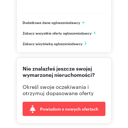
Dodatkowe dane ogłoszeniodawcy
Domex sp. z o.o.
Zobacz wszystkie oferty ogłoszeniodawcy
ul. Jana Olbrachta 174B/1
Rzeszów
Zobacz wizytówkę ogłoszeniodawcy
podlaskie
533 5
Pokaż telefon
Nie znalazłeś jeszcze swojej
790 59
Pokaż telefon
wymarzonej nieruchomości?
Określ swoje oczekiwania i
otrzymuj dopasowane oferty
Powiadom o nowych ofertach