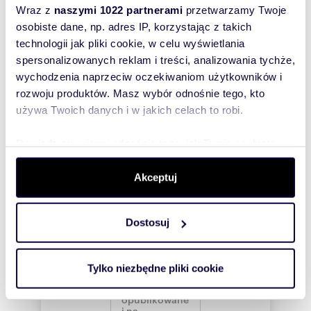
Wyślij
Wraz z
naszymi 1022 partnerami
przetwarzamy Twoje
osobiste dane, np. adres IP, korzystając z takich
wiadomość
technologii jak pliki cookie, w celu wyświetlania
spersonalizowanych reklam i treści, analizowania tychże,
To najlepszy
wychodzenia naprzeciw oczekiwaniom użytkowników i
sposób, aby
rozwoju produktów. Masz wybór odnośnie tego, kto
właściciel
używa Twoich danych i w jakich celach to robi.
oferty
szybko się z
Dowiedz się więcej odnośnie tego, jak Twoje osobiste
Tobą
dane są przetwarzane oraz ustaw własne preferencje w
skontaktował!
sekcji szczegółów
. W Deklaracji plików cookie możesz
Akceptuj
zmienić lub wycofać swoją zgodę w dowolnej chwili.
Dostosuj
Wykorzystujemy pliki cookie do spersonalizowania treści
i reklam, aby oferować funkcje społecznościowe i
analizować ruch w naszej witrynie. Informacje o tym, jak
Tylko niezbędne pliki cookie
korzystasz z naszej witryny, udostępniamy partnerom
społecznościowym, reklamowym i analitycznym.
Partnerzy mogą połączyć te informacje z innymi danymi