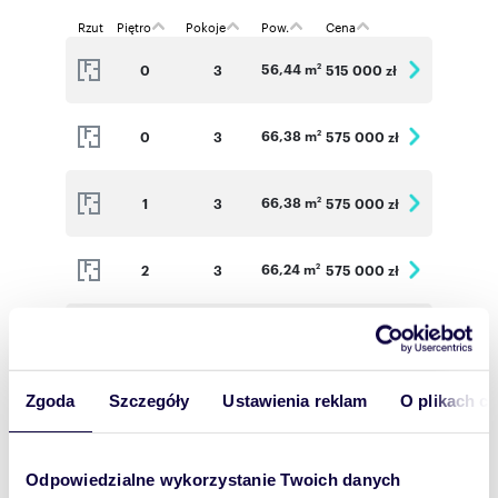
Rzut
Piętro
Pokoje
Pow.
Cena
56,44 m
0
3
515 000 zł
2
66,38 m
0
3
575 000 zł
2
66,38 m
1
3
575 000 zł
2
66,24 m
2
3
575 000 zł
2
66,24 m
2
3
575 000 zł
2
Zgoda
Szczegóły
Ustawienia reklam
O plikach c
53,45 m
0
3
500 000 zł
2
Odpowiedzialne wykorzystanie Twoich danych