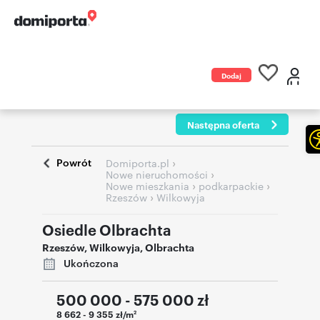
Dodaj
ogłoszenie
Następna oferta
Powrót
›
Domiporta.pl
›
Nowe nieruchomości
›
›
Nowe mieszkania
podkarpackie
›
Rzeszów
Wilkowyja
Osiedle Olbrachta
Rzeszów
,
Wilkowyja
,
Olbrachta
Ukończona
500 000 - 575 000
zł
8 662 - 9 355 zł/m
2