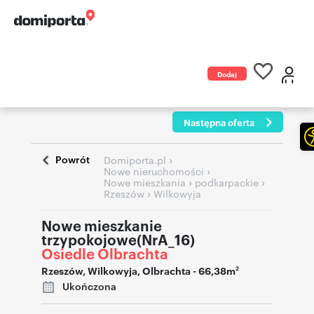
Dodaj
ogłoszenie
Następna oferta
Powrót
›
Domiporta.pl
›
Nowe nieruchomości
›
›
Nowe mieszkania
podkarpackie
›
Rzeszów
Wilkowyja
Nowe mieszkanie
trzypokojowe(NrA_16)
Osiedle Olbrachta
Rzeszów
,
Wilkowyja
,
Olbrachta
- 66,38m
2
Ukończona