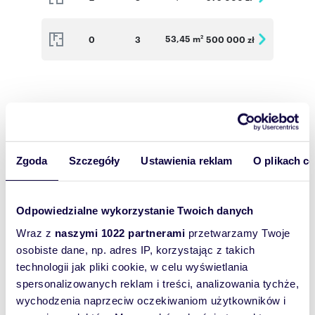
53,45 m
0
3
500 000 zł
2
Podobne
nieruchomości
Zgoda
Szczegóły
Ustawienia reklam
O plikach c
Odpowiedzialne wykorzystanie Twoich danych
Wraz z
naszymi 1022 partnerami
przetwarzamy Twoje
osobiste dane, np. adres IP, korzystając z takich
technologii jak pliki cookie, w celu wyświetlania
spersonalizowanych reklam i treści, analizowania tychże,
wychodzenia naprzeciw oczekiwaniom użytkowników i