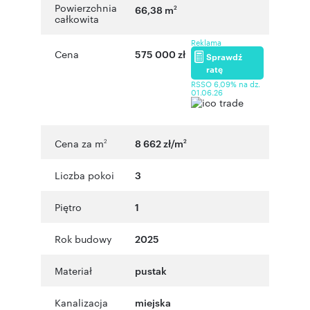
Powierzchnia
66,38 m
2
całkowita
Reklama
Cena
575 000 zł
Sprawdź
ratę
RSSO 6,09% na dz.
01.06.26
Cena za m
8 662 zł/m
2
2
Liczba pokoi
3
Piętro
1
Rok budowy
2025
Materiał
pustak
Kanalizacja
miejska