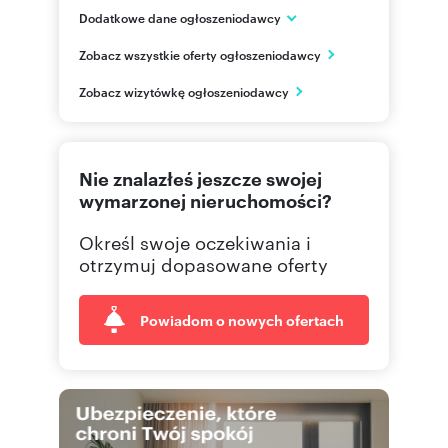
Dodatkowe dane ogłoszeniodawcy
Domex sp. z o.o.
Zobacz wszystkie oferty ogłoszeniodawcy
ul. Jana Olbrachta 174B/1
Rzeszów
Zobacz wizytówkę ogłoszeniodawcy
podlaskie
533 5
Pokaż telefon
Nie znalazłeś jeszcze swojej
790 59
Pokaż telefon
wymarzonej nieruchomości?
Określ swoje oczekiwania i
otrzymuj dopasowane oferty
Powiadom o nowych ofertach