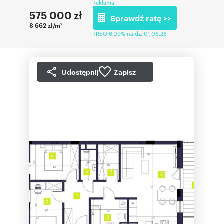
Reklama
575 000
zł
Sprawdź ratę >>
8 662 zł/m
2
RRSO 6,09% na dz. 01.06.26
Udostępnij
Zapisz