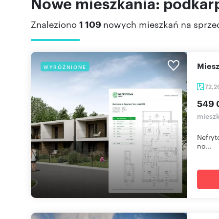
Nowe mieszkania: podkarp
Znaleziono
1 109
nowych mieszkań na sprze
mie
WYRÓŻNIONE
72,
549 
mieszk
Nefryt
no...