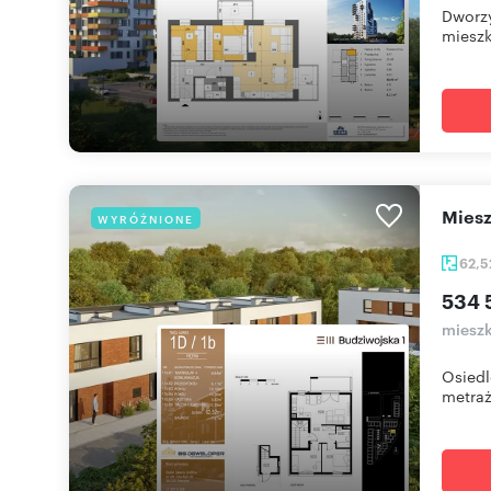
Dworzy
mieszk
mie
WYRÓŻNIONE
62,
534 
mieszk
Osiedl
metrażu