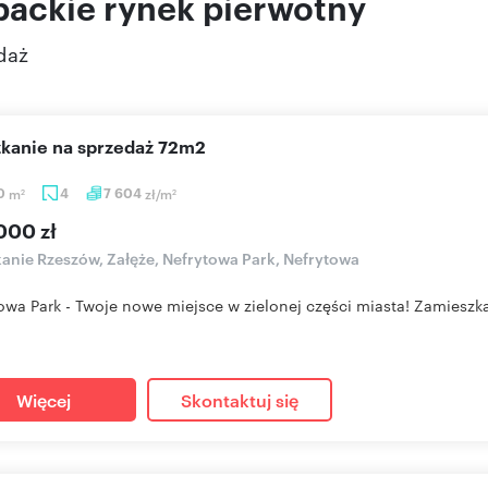
ackie rynek pierwotny
daż
szkanie na sprzedaż 72m2
20
m
4
7 604
zł/m
2
2
000 zł
anie Rzeszów, Załęże, Nefrytowa Park, Nefrytowa
owa Park - Twoje nowe miejsce w zielonej części miasta! Zamieszkaj
Więcej
Skontaktuj się