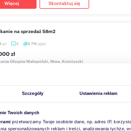
Więcej
Skontaktuj się
szkanie na sprzedaż 58m2
94
m
3
8 716
zł/m
2
2
000 zł
anie Głogów Małopolski, Niwa, Kościuszki
Deweloper Rzeszów, prezentuje Państwu nową inwestycję pod nazw
ow...
Szczegóły
Ustawienia reklam
Więcej
Skontaktuj się
nie Twoich danych
erami
przetwarzamy Twoje osobiste dane, np. adres IP, korzystaj
szkanie na sprzedaż 75m2
lania spersonalizowanych reklam i treści, analizowania tychże,