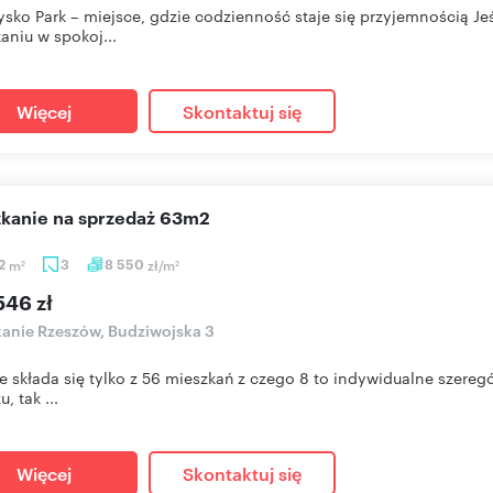
sko Park – miejsce, gdzie codzienność staje się przyjemnością 
aniu w spokoj...
Więcej
Skontaktuj się
szkanie na sprzedaż 63m2
52
m
3
8 550
zł/m
2
2
546 zł
anie Rzeszów, Budziwojska 3
e składa się tylko z 56 mieszkań z czego 8 to indywidualne szere
, tak ...
Więcej
Skontaktuj się