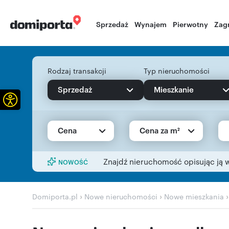
Sprzedaż
Wynajem
Pierwotny
Zag
Rodzaj transakcji
Typ nieruchomości
Sprzedaż
Mieszkanie
Otwórz pasek narzędzi
Cena
Cena za m²
Znajdź nieruchomość opisując ją 
NOWOŚĆ
›
›
Domiporta.pl
Nowe nieruchomości
Nowe mieszkania