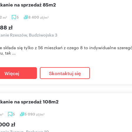
szkanie na sprzedaż 85m2
82
m
5
8 400
zł/m
2
2
88 zł
anie Rzeszów, Budziwojska 3
e składa się tylko z 56 mieszkań z czego 8 to indywidualne szere
, tak ...
Więcej
Skontaktuj się
szkanie na sprzedaż 108m2
m
5
5 093
zł/m
2
2
000 zł
anie Tyczyn, Parkowa 10