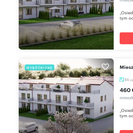
„Osied
tym od
mie
WYRÓŻNIONE
55
460 
mieszk
„Osied
tym od