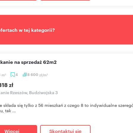
ertach w tej kategorii?
szkanie na sprzedaż 62m2
3
m
4
8 600
zł/m
2
2
18 zł
anie Rzeszów, Budziwojska 3
e składa się tylko z 56 mieszkań z czego 8 to indywidualne szere
, tak ...
Więcej
Skontaktuj się