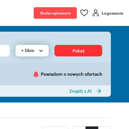
Logowanie
Dodaj ogłoszenie
+ 0km
Pokaż
Powiadom o nowych ofertach
Znajdź z AI