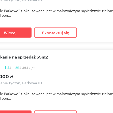
le Parkowe” zlokalizowane jest w malowniczym sąsiedztwie zielo
 cen...
Więcej
Skontaktuj się
szkanie na sprzedaż 55m2
m
3
8 364
zł/m
2
2
000 zł
anie Tyczyn, Parkowa 10
le Parkowe” zlokalizowane jest w malowniczym sąsiedztwie zielo
 cen...