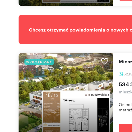
Chcesz otrzymać powiadomienia o nowych of
mie
WYRÓŻNIONE
62,1
534 3
mieszk
Osiedl
metrażu