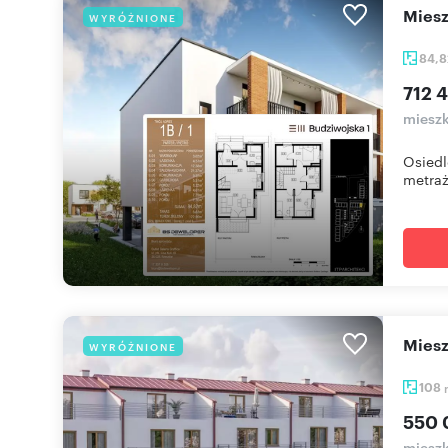
mie
WYRÓŻNIONE
84,
712 4
mieszk
Osiedl
metrażu
mie
WYRÓŻNIONE
108
550 
mieszk