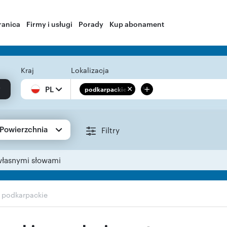
ranica
Firmy i usługi
Porady
Kup abonament
Kraj
Lokalizacja
+
PL
podkarpackie
Powierzchnia
Filtry
własnymi słowami
›
podkarpackie