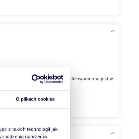
ą: „Osiedle Zielona Niwa”, zlokalizowana ona jest w
O plikach cookies
ąc z takich technologii jak
 wychodzenia naprzeciw