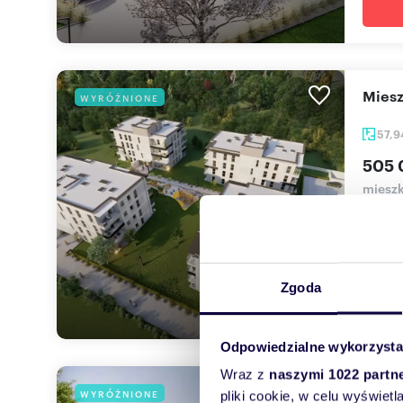
mie
WYRÓŻNIONE
57,
505 
mieszk
Domex 
miejsc
Zgoda
Odpowiedzialne wykorzysta
Wraz z
naszymi 1022 partn
mie
WYRÓŻNIONE
pliki cookie, w celu wyświet