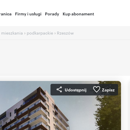
ranica
Firmy i usługi
Porady
Kup abonament
›
›
 mieszkania
podkarpackie
Rzeszów
Udostępnij
Zapisz