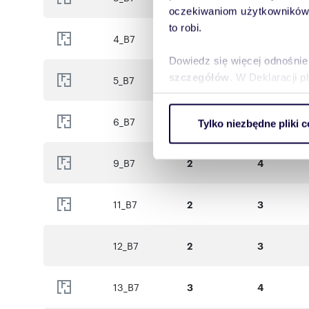
oczekiwaniom użytkowników i
to robi.
4_B7
1
3
Dowiedz się więcej odnośnie
szczegółów
. W Deklaracji 
5_B7
1
3
Wykorzystujemy pliki cookie 
6_B7
1
3
Tylko niezbędne pliki c
ruch w naszej witrynie. Inf
reklamowym i analitycznym. 
uzyskanymi podczas korzysta
9_B7
2
4
11_B7
2
3
12_B7
2
3
13_B7
3
4