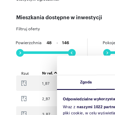
Park Szafera to idealne miejsce na spacery, relaks i konta
majestatycznie pływają kaczki, tworząc sielską atmosferę
piękne widoki, ale także wyjątkowe możliwości spędzani
Mieszkania dostępne w inwestycji
Wybierz życie w otoczeniu zieleni, z dostępem do pełnej 
aktywnych i wszystkich ceniących harmonię między nat
Filtruj oferty
Powierzchnia
-
Pokoj
Nr ref.
Piętro
Pokoje
Rzut
Zgoda
1_B7
1
3
2_B7
1
3
Odpowiedzialne wykorzysta
Wraz z
naszymi 1022 partn
pliki cookie, w celu wyświet
3_B7
1
4