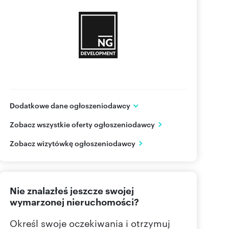
Dodatkowe dane ogłoszeniodawcy
DZIELNICA PARKOWA 2
Zobacz wszystkie oferty ogłoszeniodawcy
ul. Kwiatkowskiego 44A/1
Rzeszów
podkarpackie
Zobacz wizytówkę ogłoszeniodawcy
577 51
Pokaż telefon
Nie znalazłeś jeszcze swojej
665 00
Pokaż telefon
wymarzonej nieruchomości?
695 00
Pokaż telefon
Określ swoje oczekiwania i otrzymuj