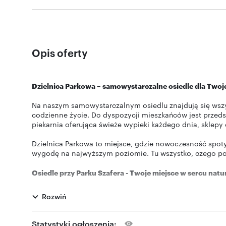
Opis oferty
Dzielnica Parkowa – samowystarczalne osiedle dla Two
Na naszym samowystarczalnym osiedlu znajdują się wszyst
codzienne życie. Do dyspozycji mieszkańców jest przeds
piekarnia oferująca świeże wypieki każdego dnia, sklepy 
Dzielnica Parkowa to miejsce, gdzie nowoczesność spot
wygodę na najwyższym poziomie. Tu wszystko, czego potr
Osiedle przy Parku Szafera - Twoje miejsce w sercu natu
Zamieszkaj w wyjątkowym miejscu, które łączy nowoczesn
Rozwiń
ulicy Paderewskiego w Rzeszowie graniczy z malowniczym
sercu miasta.
Statystyki ogłoszenia: