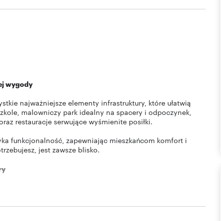
jej wygody
kie najważniejsze elementy infrastruktury, które ułatwią
zkole, malowniczy park idealny na spacery i odpoczynek,
oraz restauracje serwujące wyśmienite posiłki.
yka funkcjonalność, zapewniając mieszkańcom komfort i
zebujesz, jest zawsze blisko.
ry
y komfort z bliskością przyrody. Osiedle zlokalizowane przy
, zabytkowym Parkiem Szafera – oazą spokoju i zieleni w