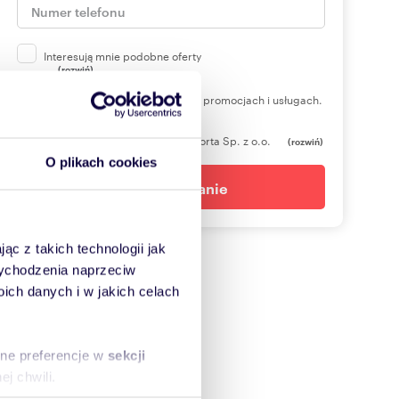
Interesują mnie podobne oferty
(rozwiń)
Chcę otrzymywać informacje o promocjach i usługach.
(rozwiń)
Administratorem danych jest Domiporta Sp. z o.o.
(rozwiń)
O plikach cookies
Wyślij zapytanie
ąc z takich technologii jak
 wychodzenia naprzeciw
ch danych i w jakich celach
sne preferencje w
sekcji
j chwili.