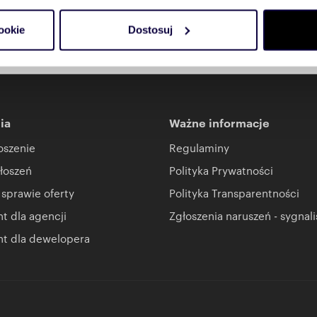
do spersonalizowania treści i reklam, aby oferować funkcje sp
ookie
Dostosuj
ormacje o tym, jak korzystasz z naszej witryny, udostępniamy p
Partnerzy mogą połączyć te informacje z innymi danymi otrzym
nia z ich usług.
ia
Ważne informacje
oszenie
Regulaminy
łoszeń
Polityka Prywatności
 sprawie oferty
Polityka Transparentności
 dla agencji
Zgłoszenia naruszeń - sygnali
t dla dewelopera