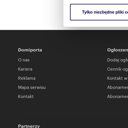
Wykorzystujemy pliki cookie 
Tylko niezbędne pliki c
ruch w naszej witrynie. Inf
reklamowym i analitycznym. 
uzyskanymi podczas korzysta
Domiporta
Ogłoszen
O nas
Dodaj ogł
Kariera
Cennik og
Reklama
Kontakt w
Mapa serwisu
Abonament
Kontakt
Abonamen
Partnerzy