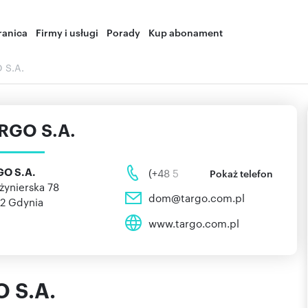
ranica
Firmy i usługi
Porady
Kup abonament
 S.A.
RGO S.A.
O S.A.
(+48 5
Pokaż telefon
nżynierska 78
dom@targo.com.pl
12
Gdynia
www.targo.com.pl
O S.A.