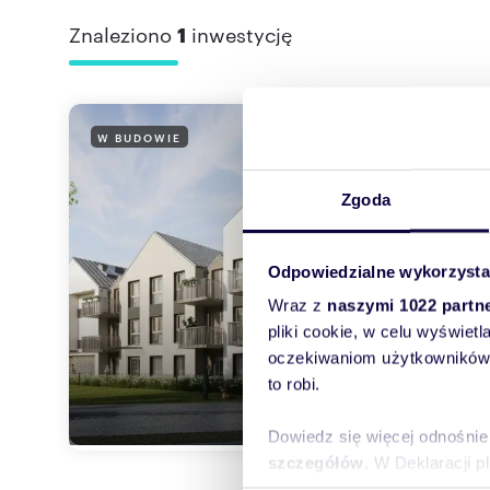
Znaleziono
1
inwestycję
Kami
W BUDOWIE
51 -
Zgoda
od 4
Rumia,
Odpowiedzialne wykorzysta
Kamien
Wraz z
naszymi 1022 partn
„Kamie
pliki cookie, w celu wyświet
mieszk
oczekiwaniom użytkowników i
to robi.
Dowiedz się więcej odnośnie
szczegółów
. W Deklaracji 