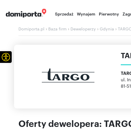
Sprzedaż
Wynajem
Pierwotny
Zag
›
›
›
›
Domiporta.pl
Baza firm
Deweloperzy
Gdynia
TARGO
TA
Otwórz pasek narzędzi
TARG
ul. I
81-5
Oferty dewelopera: TARG