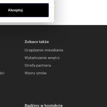
ołecznościowe i analizować
Akceptuj
artnerom społecznościowym,
anymi od Ciebie lub
Zobacz także
Urządzanie mieszkania
Wykańczanie wnętrz
Strefa partnera
ści
Wzory umów
Bądźmy w kontakcie