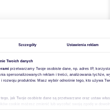
eniczki za Strugą
 92
m
1 - 4
od 8 750
zł/m
2
2
Szczegóły
Ustawienia reklam
92 081 zł
 Kosynierów 9
nie Twoich danych
iczki za Strugą — Twój spokojny azyl w sercu Rumi
erami
przetwarzamy Twoje osobiste dane, np. adres IP, korzystaj
niczki za Strugą” to kameralna, nowoczesna inwestycja
lania spersonalizowanych reklam i treści, analizowania tychże,
ani...
 rozwoju produktów. Masz wybór odnośnie tego, kto używa Twoi
Więcej
Skontaktuj się
 tego, jak Twoje osobiste dane są przetwarzane oraz ustaw wła
plików cookie możesz zmienić lub wycofać swoją zgodę w dowolne