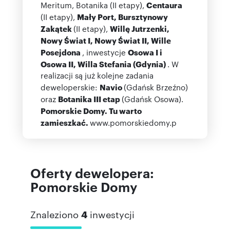
Meritum, Botanika (II etapy),
Centaura
(II etapy),
Mały Port, Bursztynowy
Zakątek
(II etapy),
Willę Jutrzenki,
Nowy Świat I, Nowy Świat II, Wille
Posejdona
, inwestycje
Osowa I i
Osowa II, Willa Stefania (Gdynia)
. W
realizacji są już kolejne zadania
deweloperskie:
Navio
(Gdańsk Brzeźno)
oraz
Botanika III etap
(Gdańsk Osowa).
Pomorskie Domy. Tu warto
zamieszkać.
www.pomorskiedomy.p
Oferty dewelopera:
Pomorskie Domy
Znaleziono
4
inwestycji