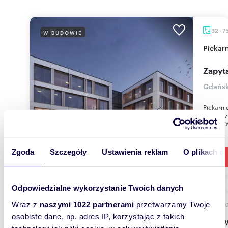
32 - 7
W BUDOWIE
Piekar
Zapyta
Gdańsk
Piekarni
usługowy
dzielnic
Zgoda
Szczegóły
Ustawienia reklam
O plikach c
Odpowiedzialne wykorzystanie Twoich danych
Wraz z
naszymi 1022 partnerami
przetwarzamy Twoje
55 - 9
UKOŃCZONA
osobiste dane, np. adres IP, korzystając z takich
Aleja