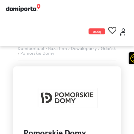
Dodaj
ogłoszenie
›
›
›
Domiporta.pl
Baza firm
Deweloperzy
Gdańsk
›
Pomorskie Domy
Pomorskie Domy