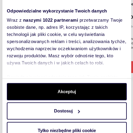
Osied
Odpowiedzialne wykorzystanie Twoich danych
2 000
Wraz z
naszymi 1022 partnerami
przetwarzamy Twoje
Legion
osobiste dane, np. adres IP, korzystając z takich
technologii jak pliki cookie, w celu wyświetlania
Prestiżo
spersonalizowanych reklam i treści, analizowania tychże,
27/29 po
Legionow
wychodzenia naprzeciw oczekiwaniom użytkowników i
rozwoju produktów. Masz wybór odnośnie tego, kto
używa Twoich danych i w jakich celach to robi.
Dowiedz się więcej odnośnie tego, jak Twoje osobiste
dane są przetwarzane oraz ustaw własne preferencje w
sekcji szczegółów
. W Deklaracji plików cookie możesz
Akceptuj
zmienić lub wycofać swoją zgodę w dowolnej chwili.
Dostosuj
Wykorzystujemy pliki cookie do spersonalizowania treści
Wyślij wiadomość
i reklam, aby oferować funkcje społecznościowe i
analizować ruch w naszej witrynie. Informacje o tym, jak
Tylko niezbędne pliki cookie