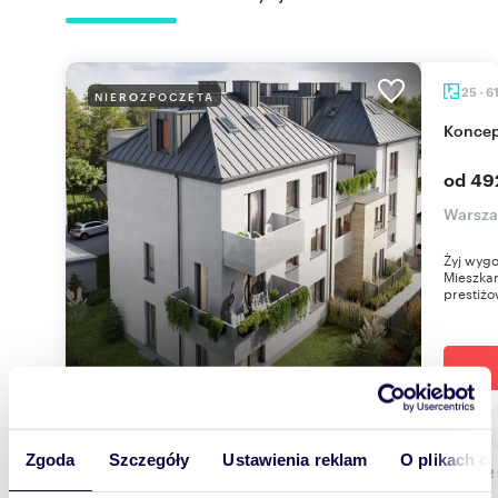
25 - 6
NIEROZPOCZĘTA
Konce
od 49
Warsza
Żyj wyg
Mieszkan
prestiżo
Zgoda
Szczegóły
Ustawienia reklam
O plikach c
2002
NIEROZPOCZĘTA