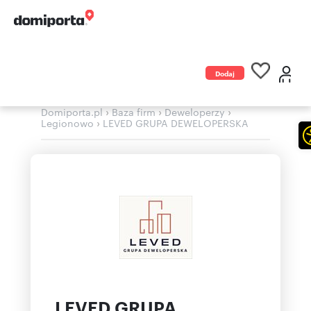
Dodaj
ogłoszenie
›
›
›
Domiporta.pl
Baza firm
Deweloperzy
›
Legionowo
LEVED GRUPA DEWELOPERSKA
LEVED GRUPA