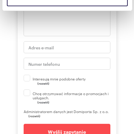
korzystasz z naszej witryny, udostępniamy partnerom
społecznościowym, reklamowym i analitycznym.
Partnerzy mogą połączyć te informacje z innymi danymi
otrzymanymi od Ciebie lub uzyskanymi podczas
korzystania z ich usług.
Interesują mnie podobne oferty
(rozwiń)
Chcę otrzymywać informacje o promocjach i
usługach.
(rozwiń)
Administratorem danych jest Domiporta Sp. z o.o.
(rozwiń)
Wyślij zapytanie