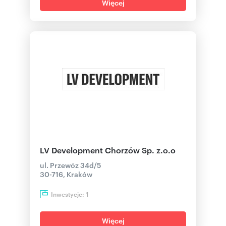
Więcej
LV Development Chorzów Sp. z.o.o
ul. Przewóz 34d/5
30-716, Kraków
Inwestycje:
1
Więcej