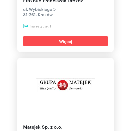
Fraxbud Franciszek Drożdż
ul. Wybickiego 5
31-261, Kraków
Inwestycje:
1
Więcej
Matejek Sp. z o.o.