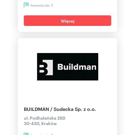
Inwestycje:
1
Więcej
BUILDMAN / Sudecka Sp. z o.o.
ul. Podhalańska 26D
30-430, Kraków