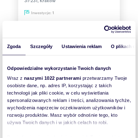
31-231, Kraków
Inwestycje:
1
Więcej
Zgoda
Szczegóły
Ustawienia reklam
O plikach c
Odpowiedzialne wykorzystanie Twoich danych
Wraz z
naszymi 1022 partnerami
przetwarzamy Twoje
osobiste dane, np. adres IP, korzystając z takich
technologii jak pliki cookie, w celu wyświetlania
spersonalizowanych reklam i treści, analizowania tychże,
wychodzenia naprzeciw oczekiwaniom użytkowników i
rozwoju produktów. Masz wybór odnośnie tego, kto
BROTHERM DEVELOPMENT Sp. z
używa Twoich danych i w jakich celach to robi.
o.o.
ul. ks. Pawlickiego nr 2B/16
Dowiedz się więcej odnośnie tego, jak Twoje osobiste