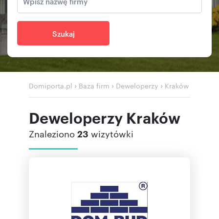
Szukaj
›
›
›
Domiporta.pl
Baza firm
Deweloperzy
Kraków
Deweloperzy Kraków
Znaleziono
23
wizytówki