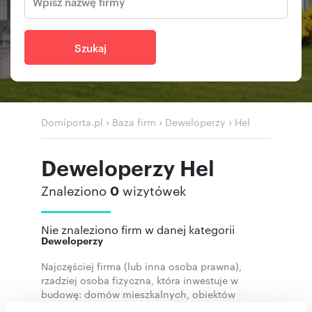
Szukaj
›
›
›
Domiporta.pl
Baza firm
Deweloperzy
Hel
Deweloperzy Hel
Znaleziono
0
wizytówek
Nie znaleziono firm w danej kategorii
Deweloperzy
Najczęściej firma (lub inna osoba prawna),
rzadziej osoba fizyczna, która inwestuje w
budowę: domów mieszkalnych, obiektów
biurowych, handlowych, przemysłowych i in. z