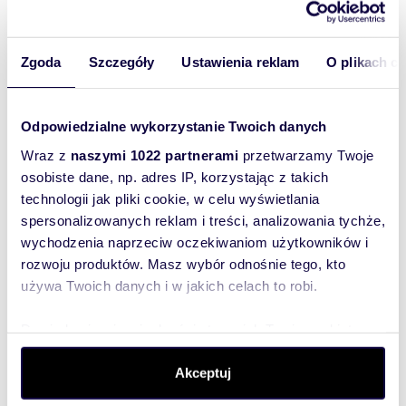
przeznaczeniem na sprzedaż lub wynajem.
Zwyczajowo deweloper kupuje nieruchomość
(np. działkę), nadzoruje pełny proces
Zgoda
Szczegóły
Ustawienia reklam
O plikach c
inwestycyjny od fazy projektowania do
zakończenia budowy aż po jej sprzedaż bądź
wynajem.
Odpowiedzialne wykorzystanie Twoich danych
Miejscowości
Wraz z
naszymi 1022 partnerami
przetwarzamy Twoje
osobiste dane, np. adres IP, korzystając z takich
Deweloperzy Warszawa
technologii jak pliki cookie, w celu wyświetlania
Deweloperzy Kraków
spersonalizowanych reklam i treści, analizowania tychże,
Deweloperzy Wrocław
wychodzenia naprzeciw oczekiwaniom użytkowników i
Deweloperzy Rzeszów
rozwoju produktów. Masz wybór odnośnie tego, kto
Deweloperzy Gdańsk
używa Twoich danych i w jakich celach to robi.
Deweloperzy Łódź
Deweloperzy Mińsk Mazowiecki
Dowiedz się więcej odnośnie tego, jak Twoje osobiste
Deweloperzy Poznań
dane są przetwarzane oraz ustaw własne preferencje w
Deweloperzy Suwałki
sekcji szczegółów
. W Deklaracji plików cookie możesz
Akceptuj
Deweloperzy Biała
zmienić lub wycofać swoją zgodę w dowolnej chwili.