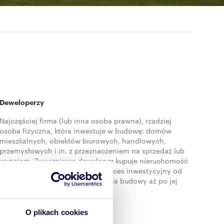
Deweloperzy
Najczęściej firma (lub inna osoba prawna), rzadziej
osoba fizyczna, która inwestuje w budowę: domów
mieszkalnych, obiektów biurowych, handlowych,
przemysłowych i in. z przeznaczeniem na sprzedaż lub
wynajem. Zwyczajowo deweloper kupuje nieruchomość
(np. działkę), nadzoruje pełny proces inwestycyjny od
fazy projektowania do zakończenia budowy aż po jej
sprzedaż bądź wynajem.
O plikach cookies
Miejscowości