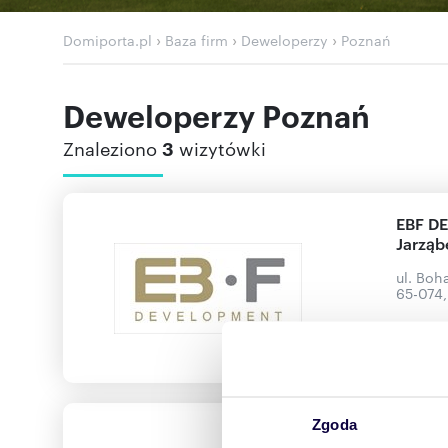
›
›
›
Domiporta.pl
Baza firm
Deweloperzy
Poznań
Deweloperzy Poznań
Znaleziono
3
wizytówki
EBF DE
Jarzą
ul. Boh
65-074,
Inwe
Zgoda
Konimp