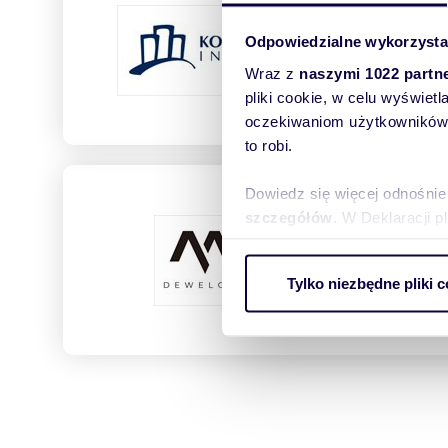
ul. Het
61-530,
Odpowiedzialne wykorzysta
Wraz z
naszymi 1022 partn
pliki cookie, w celu wyświet
Inwe
oczekiwaniom użytkowników i
to robi.
Dowiedz się więcej odnośnie
MJ Dew
szczegółów
. W Deklaracji 
ul. Czę
62-800,
Wykorzystujemy pliki cookie 
Tylko niezbędne pliki c
ruch w naszej witrynie. Inf
reklamowym i analitycznym. 
Inwe
uzyskanymi podczas korzysta