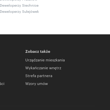
Deweloperzy Siechnice
Deweloperzy Sulejówek
Zobacz także
Urządzanie mieszkania
Wykańczanie wnętrz
Strefa partnera
ści
Wzory umów