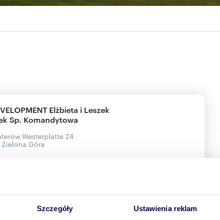
VELOPMENT Elżbieta i Leszek
bek Sp. Komandytowa
aterów Westerplatte 24
 Zielona Góra
Więcej
stycje:
1
Szczegóły
Ustawienia reklam
ex-Invest Sp. z o.o.