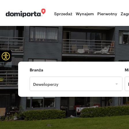
Sprzedaż
Wynajem
Pierwotny
Zag
Otwórz pasek narzędzi
Branża
M
Deweloperzy