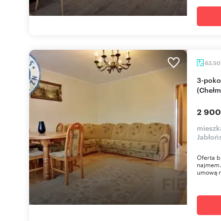
63,5
3-pokojowe mieszkanie 63,5 m² w Gdańsku
(Chełm
2 900
mieszk
Jabłoń
Oferta b
najmem.
umową n