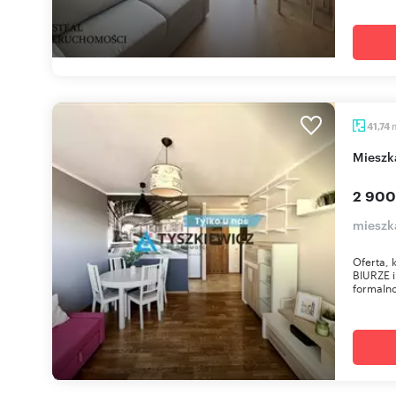
41,74
mies
2 900
mieszk
Oferta,
BIURZE 
formalno