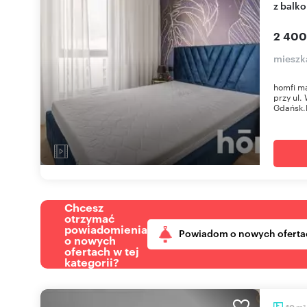
z balk
2 400
mieszk
homfi m
przy ul.
Gdańsk.
Chcesz
otrzymać
powiadomienia
Powiadom o nowych oferta
o nowych
ofertach w tej
kategorii?
m