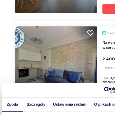
m
31
2
Na wynajem przestronne 2-pokojowe mieszkanie
w serc
2 400
mieszk
DOSTĘP
okazani
dochodów
Zgoda
Szczegóły
Ustawienia reklam
O plikach c