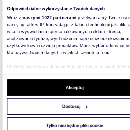
Odpowiedzialne wykorzystanie Twoich danych
28,8
Wraz z
naszymi 1022 partnerami
przetwarzamy Twoje osob
28,5 
dane, np. adres IP, korzystając z takich technologii jak pliki 
w celu wyświetlania spersonalizowanych reklam i treści,
2 200
analizowania tychże, wychodzenia naprzeciw oczekiwaniom
użytkowników i rozwoju produktów. Masz wybór odnośnie te
mieszk
kto używa Twoich danych i w jakich celach to robi.
DOSTĘP
MSC. Wy
Dowiedz się więcej odnośnie tego, jak Twoje osobiste dane 
uzyskiw
przetwarzane oraz ustaw własne preferencje w
sekcji
szczegółów
. W Deklaracji plików cookie możesz zmienić lu
wycofać swoją zgodę w dowolnej chwili.
Akceptuj
Wykorzystujemy pliki cookie do spersonalizowania treści i r
Dostosuj
aby oferować funkcje społecznościowe i analizować ruch w 
m
65
witrynie. Informacje o tym, jak korzystasz z naszej witryny,
2
udostępniamy partnerom społecznościowym, reklamowym i
Apartament 65 m² w Gdańsku Letnicy - balkon i
Tylko niezbędne pliki cookie
analitycznym. Partnerzy mogą połączyć te informacje z inn
miejsc