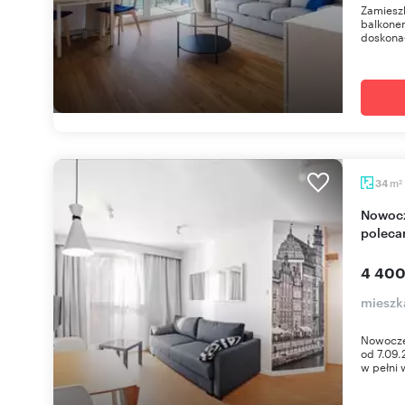
Zamiesz
balkone
doskonał
m
34
2
Nowoczesny 2-pokojowy apartament w Gdańsku
polec
4 400
mieszk
Nowocze
od 7.09.
w pełni 