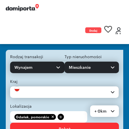
Dodaj
ogłoszenie
Rodzaj transakcji
Typ nieruchomości
Wynajem
Mieszkanie
Kraj
Lokalizacja
+ 0km
+
Gdańsk, pomorskie
Pokaż