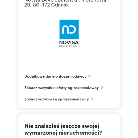
2B, 80–172 Gdańsk
Dodatkowe dane ogłoszeniodawcy
Novisa Development
Zobacz wszystkie oferty ogłoszeniodawcy
ul. Cieślewskich 53
Warszawa
Zobacz wizytówkę ogłoszeniodawcy
mazowieckie
226244
Pokaż telefon
Nie znalazłeś jeszcze swojej
wymarzonej nieruchomości?