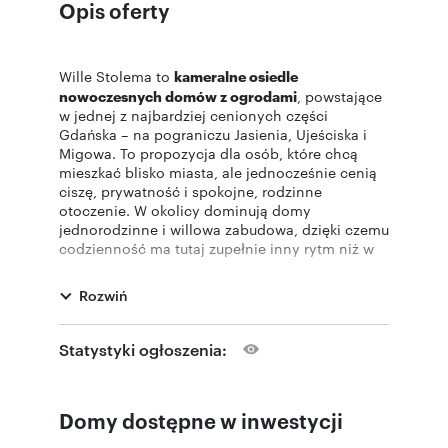
Opis oferty
Wille Stolema to
kameralne osiedle
nowoczesnych domów z ogrodami
, powstające
w jednej z najbardziej cenionych części
Gdańska – na pograniczu Jasienia, Ujeściska i
Migowa. To propozycja dla osób, które chcą
mieszkać blisko miasta, ale jednocześnie cenią
ciszę, prywatność i spokojne, rodzinne
otoczenie. W okolicy dominują domy
jednorodzinne i willowa zabudowa, dzięki czemu
codzienność ma tutaj zupełnie inny rytm niż w
gęstej zabudowie wielorodzinnej.
Rozwiń
Osiedle tworzy zaledwie 8 przestronnych
domów w zabudowie jednorodzinnej
dwulokalowej,
co zapewnia kameralny charakter
Statystyki ogłoszenia:
inwestycji i większy komfort życia mieszkańców.
Do wyboru są funkcjonalne domy o powierzchni
od 116 do 123 m2 z 5 pokojami,
2 lub 3
Domy dostępne w inwestycji
łazienkami, oddzielnym WC oraz praktycznymi
pomieszczeniami gospodarczymi. Przemyślane