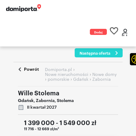
Dodaj
ogłoszenie
Następna oferta
Powrót
›
Domiporta.pl
›
Nowe nieruchomości
Nowe domy
›
›
›
pomorskie
Gdańsk
Zabornia
Wille Stolema
Gdańsk
,
Zabornia
,
Stolema
II kwartał 2027
1 399 000 - 1 549 000
zł
11 716 - 12 669 zł/m
2