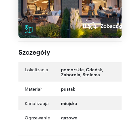
11
Zobacz galerię
Szczegóły
Lokalizacja
pomorskie
,
Gdańsk
,
Zabornia
,
Stolema
Materiał
pustak
Kanalizacja
miejska
Ogrzewanie
gazowe