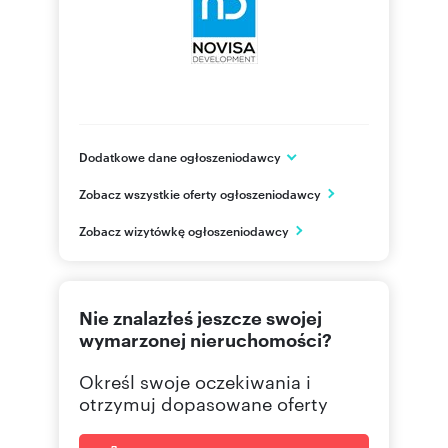
Dodatkowe dane ogłoszeniodawcy
Novisa Development
Zobacz wszystkie oferty ogłoszeniodawcy
ul. Cieślewskich 53
Warszawa
Zobacz wizytówkę ogłoszeniodawcy
mazowieckie
226244
Pokaż telefon
Nie znalazłeś jeszcze swojej
wymarzonej nieruchomości?
Określ swoje oczekiwania i
otrzymuj dopasowane oferty