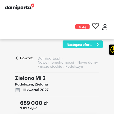
Dodaj
ogłoszenie
Następna oferta
Powrót
›
Domiporta.pl
›
Nowe nieruchomości
Nowe domy
›
›
mazowieckie
Podolszyn
Zielono Mi 2
Podolszyn
,
Zielona
III kwartał 2027
689 000
zł
9 097 zł/m
2