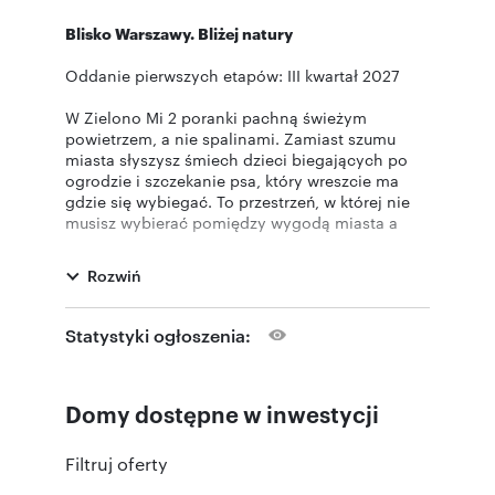
Blisko Warszawy. Bliżej natury
Oddanie pierwszych etapów: III kwartał 2027
W Zielono Mi 2 poranki pachną świeżym
powietrzem, a nie spalinami. Zamiast szumu
miasta słyszysz śmiech dzieci biegających po
ogrodzie i szczekanie psa, który wreszcie ma
gdzie się wybiegać. To przestrzeń, w której nie
musisz wybierać pomiędzy wygodą miasta a
spokojem natury – masz jedno i drugie.
Rozwiń
Dom, który nie marnuje przestrzeni
Każdy dom ma 76–86 m2 powierzchni łącznej, a
Statystyki ogłoszenia:
dzięki ergonomicznemu układowi każdy metr
pracuje na Twój komfort. Na dole – strefa
dzienna: salon z kuchnią i wyjściem do ogrodu,
Domy dostępne w inwestycji
gdzie toczy się życie rodzinne. Na górze –
prywatność: sypialnie i łazienka. Jeśli
potrzebujesz – dodatkowy pokój może stać się
Filtruj oferty
gabinetem do pracy zdalnej, pokojem dla