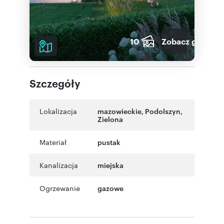
10
Zobacz galerię
Szczegóły
Lokalizacja
mazowieckie
,
Podolszyn
,
Zielona
Materiał
pustak
Kanalizacja
miejska
Ogrzewanie
gazowe