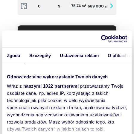
75,74 m
0
3
689 000 zł
2
Wyślij
wiadomość
Zgoda
Szczegóły
Ustawienia reklam
O plikach c
To najlepszy
sposób, aby
właściciel
Odpowiedzialne wykorzystanie Twoich danych
oferty
Wraz z
naszymi 1022 partnerami
przetwarzamy Twoje
szybko się z
osobiste dane, np. adres IP, korzystając z takich
Tobą
technologii jak pliki cookie, w celu wyświetlania
skontaktował!
spersonalizowanych reklam i treści, analizowania tychże,
wychodzenia naprzeciw oczekiwaniom użytkowników i
rozwoju produktów. Masz wybór odnośnie tego, kto
używa Twoich danych i w jakich celach to robi.