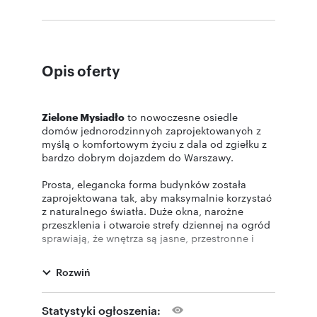
Opis oferty
Zielone Mysiadło
to nowoczesne osiedle
domów jednorodzinnych zaprojektowanych z
myślą o komfortowym życiu z dala od zgiełku z
bardzo dobrym dojazdem do Warszawy.
Prosta, elegancka forma budynków została
zaprojektowana tak, aby maksymalnie korzystać
z naturalnego światła. Duże okna, narożne
przeszklenia i otwarcie strefy dziennej na ogród
sprawiają, że wnętrza są jasne, przestronne i
przyjazne przez cały dzień.
Rozwiń
- 32 domy w pierwszym etapie w trzech
układach (domy typu bliźniak, szeregówki, dom
jednorodzinny wolnostojący),
Statystyki ogłoszenia: