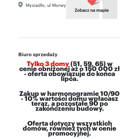
Mysiadło
,
ul Morwy
Biuro sprzedaży
Tylko 3 domy
(51, 59, 65) w
cenie obniżonej aż o 150 000 zł
- oferta obowiązuje do końca
lipca.
Zakup w harmonogramie 10/90
- 10% wartości domu wpłacasz
teraz, a pozostałe 90 po
zakończeniu budowy.
Oferta dotyczy wszystkich
domów, również tych w cenie
promocyjnej.