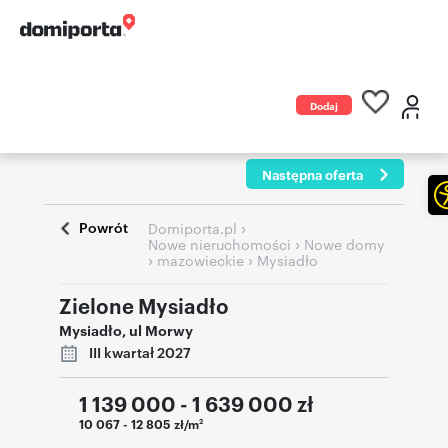
Dodaj
ogłoszenie
Następna oferta
Powrót
›
Domiporta.pl
›
Nowe nieruchomości
Nowe domy
›
›
mazowieckie
Mysiadło
Zielone Mysiadło
Mysiadło
,
ul Morwy
III kwartał 2027
1 139 000 - 1 639 000
zł
10 067 - 12 805 zł/m
2