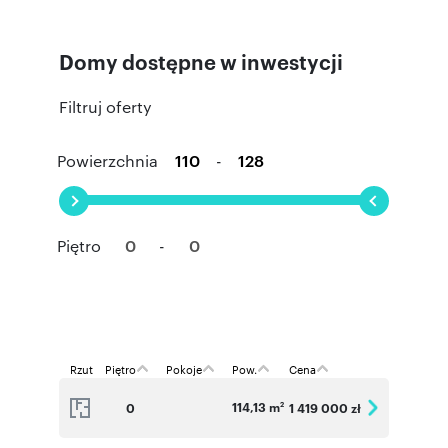
- od 110 do 128 m2 powierzchni domu,
- od 193 do 802 m2 powierzchni działki,
- poddasze nieużytkowe do własnej aranżacji ,
Domy dostępne w inwestycji
- dwa miejsca postojowe zewnętrzne,
Filtruj oferty
Powierzchnia
-
Piętro
-
Rzut
Piętro
Pokoje
Pow.
Cena
114,13 m
0
1 419 000 zł
2