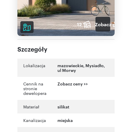
12
Zobacz galerię
Szczegóły
Lokalizacja
mazowieckie
,
Mysiadło
,
ul Morwy
Cennik na
Zobacz ceny >>
stronie
dewelopera
Materiał
silikat
Kanalizacja
miejska