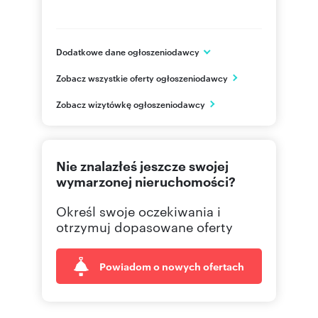
Dodatkowe dane ogłoszeniodawcy
RealCo
Zobacz wszystkie oferty ogłoszeniodawcy
ul. Zielna 37 bud. C , IV Pietro
Warszawa
Zobacz wizytówkę ogłoszeniodawcy
mazowieckie
882 40
Pokaż telefon
Nie znalazłeś jeszcze swojej
wymarzonej nieruchomości?
Określ swoje oczekiwania i
otrzymuj dopasowane oferty
Powiadom o nowych ofertach