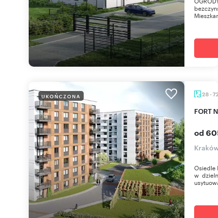
OGRODY 
bezczyns
Mieszkan
28 - 7
UKOŃCZONA
FORT 
od 60
Kraków
Osiedle 
w dzieln
usytuowa