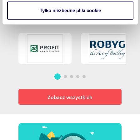
analizować ruch w naszej witrynie. Informacje o tym, jak
Popularni deweloperzy
Tylko niezbędne pliki cookie
korzystasz z naszej witryny, udostępniamy partnerom
społecznościowym, reklamowym i analitycznym.
Partnerzy mogą połączyć te informacje z innymi danymi
otrzymanymi od Ciebie lub uzyskanymi podczas
korzystania z ich usług.
Zobacz wszystkich