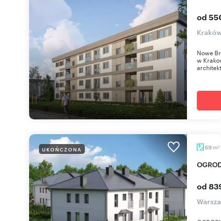
od 55
Kraków
Nowe Bra
w Krako
architek
m
69
UKOŃCZONA
2
OGRO
od 83
Warsza