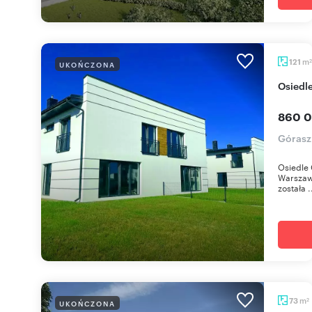
m
121
UKOŃCZONA
2
Osied
860 0
Górasz
Osiedle 
Warszawy
została .
m
73
UKOŃCZONA
2